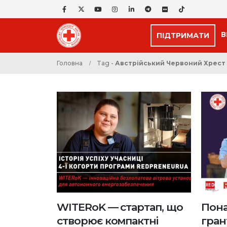
В
ПІДТРИМАТИ
Головна
Tag -
Австрійський Червоний Хрест
WITERoK — стартап, що
Пона
створює компактні
гран