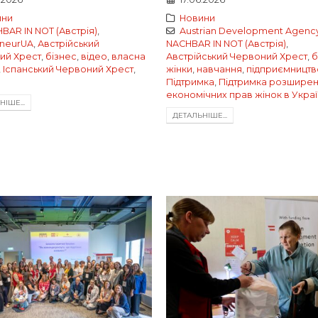
ини
Новини
BAR IN NOT (Австрія)
,
Austrian Development Agenc
neurUA
,
Австрійський
NACHBAR IN NOT (Австрія)
,
ий Хрест
,
бізнес
,
відео
,
власна
Австрійський Червоний Хрест
,
б
,
Іспанський Червоний Хрест
,
жінки
,
навчання
,
підприємництв
Підтримка
,
Підтримка розшире
економічних прав жінок в Украї
IШЕ...
ДЕТАЛЬНIШЕ...