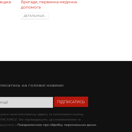
ецька
бригади
,
первинна медична
допомога
ДЕТАЛЬНIШЕ...
дписатись на головні новини:
уючи свою електронну адресу та натискаючи кнопку
ПИСАТИСЬ”, Ви підтверджуєте, що ознайомилися та
джуєтеся з
Повідомленням про обробку персональних даних.