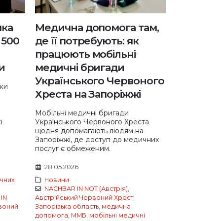
мка
Медична допомога там,
 500
де її потребують: як
працюють мобільні
и
медичні бригади
Українського Червоного
мки
Хреста на Запоріжжі
Мобільні медичні бригади
і
Українського Червоного Хреста
щодня допомагають людям на
Запоріжжі, де доступ до медичних
послуг є обмеженим.
28.05.2026
чних
Новини
NACHBAR IN NOT (Австрія)
,
IN
Австрійський Червоний Хрест
,
воний
Запорізька область
,
медична
допомога
,
ММБ
,
мобільні медичні