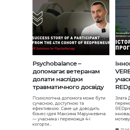
Psychobalance –
Інно
допомагає ветеранам
VERB
долати наслідки
учас
травматичного досвіду
RED
Психологічна допомога може бути
Злата 
сучасною, доступною та
перемо
ефективною. Саме це доводить
REDpre
бізнес-ідея Максима Марункевича
іннова
— учасника і переможця 4-ї
мотиву
когорти...
17.06