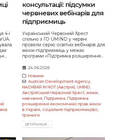
иці
консультації: підсумки
червневих вебінарів для
підприємиць
 4-ї
Український Червоний Хрест
rUA.
спільно з ГО UMIND у червні
увала
провели серію освітніх вебінарів для
дає
жінок-підприємиць у межах
і...
програми «Підтримка розширення...
24.06.2026
Новини
Austrian Development Agency
,
NACHBAR IN NOT (Австрія)
,
UMIND
,
Австрійський Червоний Хрест
,
жінки
,
навчання
,
Підтримка
,
Підтримка
ий
розширення економічних прав жінок
ама
в Україні
,
соціальне підприємництво
,
тренінги
ДЕТАЛЬНIШЕ...