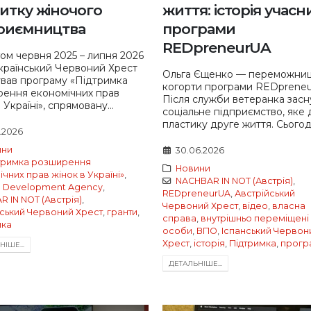
итку жіночого
життя: історія учасн
риємництва
програми
REDpreneurUA
ом червня 2025 – липня 2026
країнський Червоний Хрест
Ольга Єщенко — переможниця
ував програму «Підтримка
когорти програми REDpreneu
ення економічних прав
Після служби ветеранка засн
 Україні», спрямовану...
соціальне підприємство, яке 
пластику друге життя. Сьогодн
7.2026
ини
30.06.2026
тримка розширення
Новини
чних прав жінок в Україні»
,
NACHBAR IN NOT (Австрія)
,
an Development Agency
,
REDpreneurUA
,
Австрійський
 IN NOT (Австрія)
,
Червоний Хрест
,
відео
,
власна
йський Червоний Хрест
,
гранти
,
справа
,
внутрішньо переміщені
мка
особи
,
ВПО
,
Іспанський Червон
Хрест
,
історія
,
Підтримка
,
прогр
IШЕ...
ДЕТАЛЬНIШЕ...