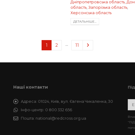
Дніпропетровська область
,
Дон
область
,
Запорізька область
,
Херсонська область
ДЕТАЛЬНIШЕ...
…
1
2
11
Наші контакти
Пі
Адреса:
01024, Київ, вул. Євгена Чикаленка, 30
Інфо-центр:
0 800 332 656
Впис
Пошта:
national@redcross.org.ua
“ПІД
пого