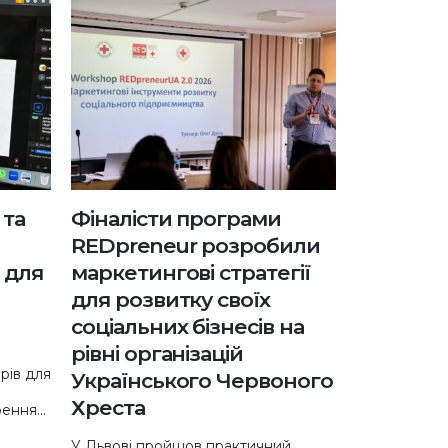
 та
Фіналісти програми
REDpreneur розробили
 для
маркетингові стратегії
для розвитку своїх
соціальних бізнесів на
рівні організацій
рів для
Українського Червоного
Хреста
ння...
У Львові пройшов практичний