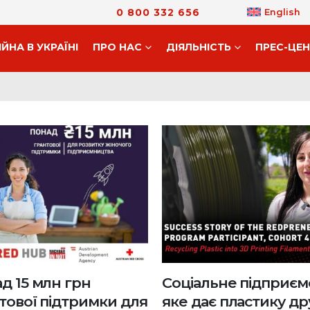
0 800 332 656
English
ІЙНА В УКРАЇНІ
ПРО НАС
ДIЯЛЬНIСТЬ
ПРЕС-ЦЕ
д 15 млн грн
Соціальне підприєм
тової підтримки для
яке дає пластику др