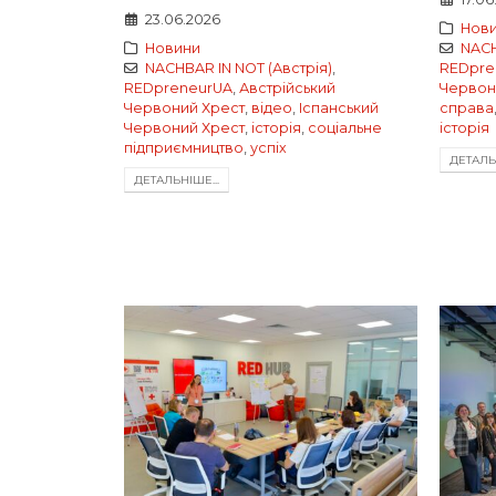
23.06.2026
Нов
Новини
NACH
NACHBAR IN NOT (Австрія)
,
REDpre
REDpreneurUA
,
Австрійський
Червон
Червоний Хрест
,
відео
,
Іспанський
справа
Червоний Хрест
,
історія
,
соціальне
історія
підприємництво
,
успіх
ДЕТАЛЬН
ДЕТАЛЬНIШЕ...