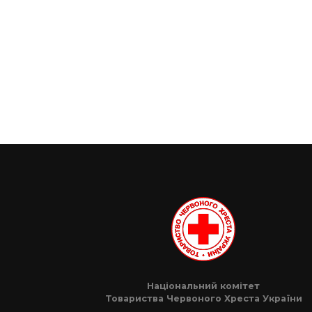
Національний комітет
Товариства Червоного Хреста України