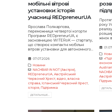
мобільні вітрові
розв
установки: історія
підп
учасниці REDpreneurUA
Протяг
року У
Ярослава Полікарпова,
реаліз
переможниця четвертої когорти
розшир
Програми REDpreneurUA, є
жінок в
засновницею WITERoK — стартапу,
що створює компактні мобільні
01.0
вітрові установки для автономного...
Нов
«Під
07.07.2026
економі
Новини
Austri
NACHBAR IN NOT (Австрія)
,
NACHBAR
REDpreneurUA
,
Австрійський
Австрі
Червоний Хрест
,
відео
,
власна
Підтри
справа
,
Іспанський Червоний Хрест
,
історія
,
Підтримка
ДЕТАЛЬН
ДЕТАЛЬНIШЕ...