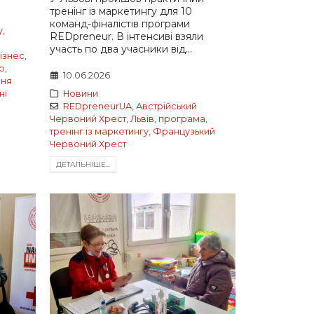
тренінг із маркетингу для 10
команд-фіналістів програми
y
,
REDpreneur. В інтенсиві взяли
участь по два учасники від...
ізнес
,
о
,
10.06.2026
ння
ні
Новини
REDpreneurUA
,
Австрійський
Червоний Хрест
,
Львів
,
програма
,
тренінг із маркетингу
,
Французький
Червоний Хрест
ДЕТАЛЬНIШЕ...