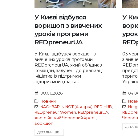
У Києві відбувся
У Ки
воркшоп з вивчених
ворк
уроків програми
урок
REDpreneurUA
RED
У Києві відбувся воркшоп з
03 чер
вивчених уроків програми
з вивч
REDpreneurUA, який об’єднав
REDpre
команди, залучені до реалізації
предст
ініціатив із підтримки
терито
підприємництва та...
Україн
08.06.2026
04.0
Новини
Нов
NACHBAR IN NOT (Австрія)
,
RED HUB
,
Neig
REDpreneur Women
,
REDpreneurUA
,
REDpre
Австрійський Червоний Хрест
,
Червон
воркшоп
ДЕТАЛЬН
ДЕТАЛЬНIШЕ...