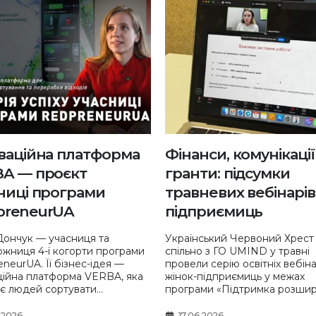
ваційна платформа
Фінанси, комунікації
A — проєкт
гранти: підсумки
ниці програми
травневих вебінарів
preneurUA
підприємиць
Дончук — учасниця та
Український Червоний Хрест
жниця 4-ї когорти програми
спільно з ГО UMIND у травні
neurUA. Її бізнес-ідея —
провели серію освітніх вебіна
ційна платформа VERBA, яка
жінок-підприємиць у межах
є людей сортувати...
програми «Підтримка розшире
.2026
17.06.2026