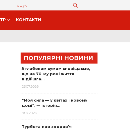
НТР
КОНТАКТИ
ПОПУЛЯРНІ НОВИНИ
З глибоким сумом сповіщаємо,
що на 70-му році життя
відійшла…
23.07.2026
“Моя сила — у квітах і новому
домі”, — історія…
8.07.2026
Турбота про здоров’я