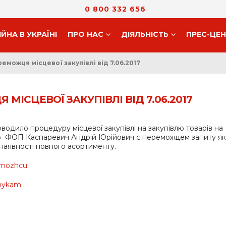
0 800 332 656
ІЙНА В УКРАЇНІ
ПРО НАС
ДIЯЛЬНIСТЬ
ПРЕС-ЦЕ
можця місцевої закупівлі від 7.06.2017
ІСЦЕВОЇ ЗАКУПІВЛІ ВІД 7.06.2017
одило процедуру місцевої закупівлі на закупівлю товарів на
 що ФОП Каспаревич Андрій Юрійович є переможцем запиту як
наявності повного асортименту.
emozhcu
nykam