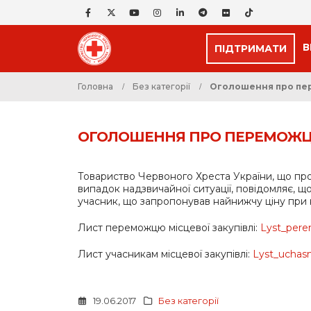
В
ПІДТРИМАТИ
Головна
Без категорії
Оголошення про пере
ОГОЛОШЕННЯ ПРО ПЕРЕМОЖЦЯ М
Товариство Червоного Хреста України, що пров
випадок надзвичайної ситуації, повідомляє,
учасник, що запропонував найнижчу ціну при 
Лист переможцю місцевої закупівлі:
Lyst_per
Лист учасникам місцевої закупівлі:
Lyst_uchas
19.06.2017
Без категорії