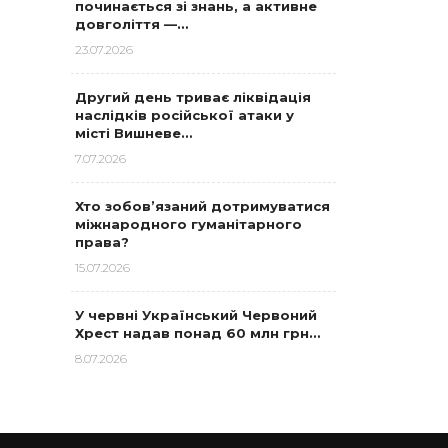
починається зі знань, а активне
довголіття —…
23.07.2026
Другий день триває ліквідація
наслідків російської атаки у
місті Вишневе…
7.07.2026
Хто зобов’язаний дотримуватися
міжнародного гуманітарного
права?
15.07.2026
У червні Український Червоний
Хрест надав понад 60 млн грн…
8.07.2026