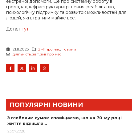
екстреної допомоги. Це про системну роботу в
громадах, інфраструктурні рішення, реабілітацію,
психологічну підтримку та розвиток можливостей для
людей, які втратили майже все.
Деталі
тут
.
21.11.2025
ЗМІ про нас
,
Новини
діяльність
,
звіт
,
змі про нас
ПОПУЛЯРНІ НОВИНИ
З глибоким сумом сповіщаємо, що на 70-му році
життя відійшла…
23.07.2026