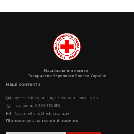
Національний комітет
Товариства Червоного Хреста України
Наші контакти
Адреса:
01024, Київ, вул. Євгена Чикаленка, 30
Інфо-центр:
0 800 332 656
Пошта:
national@redcross.org.ua
Підписатись на головні новини: