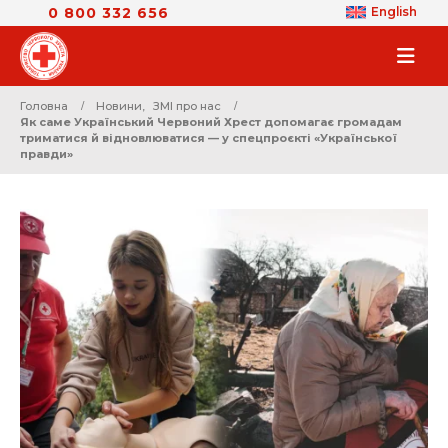
0 800 332 656
English
Головна
Новини
,
ЗМІ про нас
Як саме Український Червоний Хрест допомагає громадам
триматися й відновлюватися — у спецпроєкті «Української
правди»