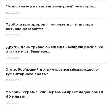
“Моя сила — у квітах і новому домі”, — історія…
8.07.2026
Турбота про здоров’я починається зі знань, а
активне довголіття —…
23.07.2026
Другий день триває ліквідація наслідків російської
атаки у місті Вишневе…
7.07.2026
Хто зобов’язаний дотримуватися міжнародного
гуманітарного права?
15.07.2026
У червні Український Червоний Хрест надав понад
60 млн грн…
8.07.2026