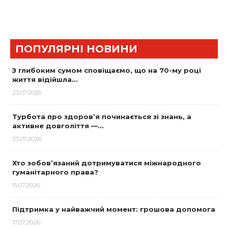
ПОПУЛЯРНІ НОВИНИ
З глибоким сумом сповіщаємо, що на 70-му році
життя відійшла…
23.07.2026
Турбота про здоров’я починається зі знань, а
активне довголіття —…
23.07.2026
Хто зобов’язаний дотримуватися міжнародного
гуманітарного права?
15.07.2026
Підтримка у найважчий момент: грошова допомога
17.07.2026