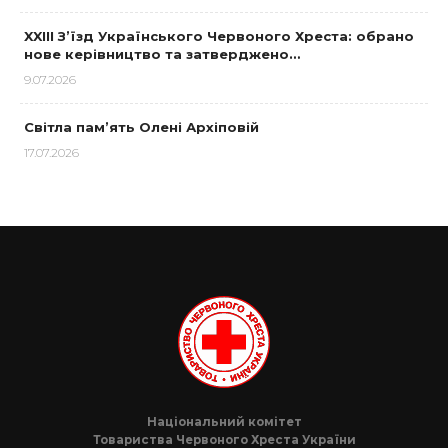
XXIII З’їзд Українського Червоного Хреста: обрано
нове керівництво та затверджено…
9.07.2026
Світла пам’ять Олені Архіповій
17.07.2026
Національний комітет
Товариства Червоного Хреста України