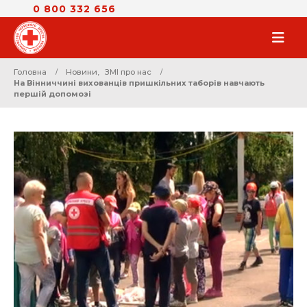
0 800 332 656
Головна
Новини
,
ЗМІ про нас
На Вінниччині вихованців пришкільних таборів навчають
першій допомозі