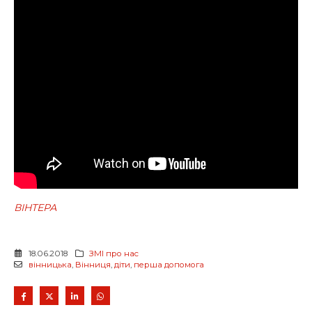
ВІНТЕРА
18.06.2018
ЗМІ про нас
вінницька
,
Вінниця
,
діти
,
перша допомога