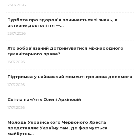
23.07.2026
Турбота про здоров’я починається зі знань, а
активне довголіття —…
23.07.2026
Хто зобов’язаний дотримуватися міжнародного
гуманітарного права?
15.07.2026
Підтримка у найважчий момент: грошова допомога
17.07.2026
Світла пам’ять Олені Архіповій
17.07.2026
Молодь Українського Червоного Хреста
представляє Україну там, де формується
майбутнє…