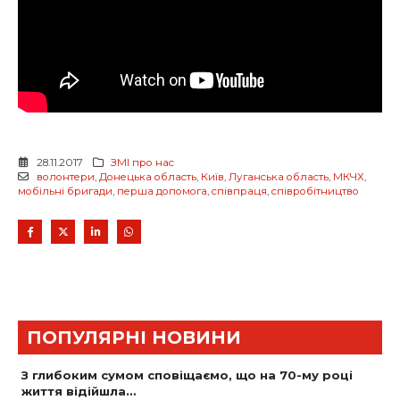
28.11.2017
ЗМІ про нас
волонтери
,
Донецька область
,
Київ
,
Луганська область
,
МКЧХ
,
мобільні бригади
,
перша допомога
,
співпраця
,
співробітництво
ПОПУЛЯРНІ НОВИНИ
З глибоким сумом сповіщаємо, що на 70-му році
життя відійшла…