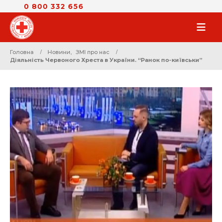
0 800 332 656
Головна
Новини
,
ЗМІ про нас
Діяльність Червоного Хреста в України. “Ранок по-київськи”