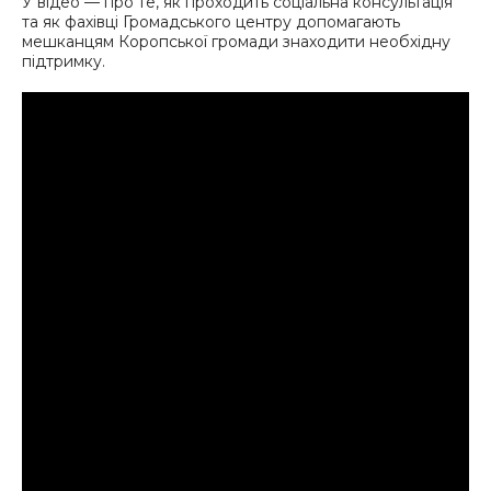
У відео — про те, як проходить соціальна консультація
та як фахівці Громадського центру допомагають
мешканцям Коропської громади знаходити необхідну
підтримку.