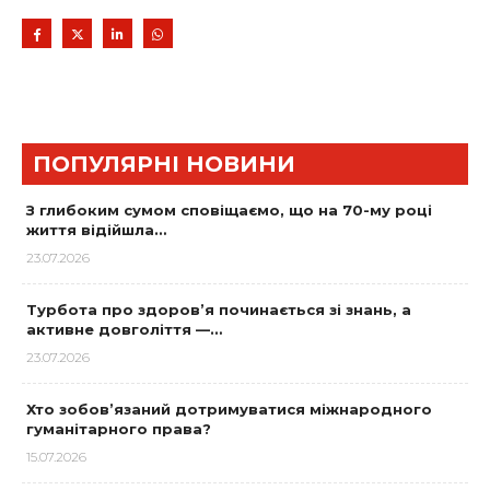
ПОПУЛЯРНІ НОВИНИ
З глибоким сумом сповіщаємо, що на 70-му році
життя відійшла…
23.07.2026
Турбота про здоров’я починається зі знань, а
активне довголіття —…
23.07.2026
Хто зобов’язаний дотримуватися міжнародного
гуманітарного права?
15.07.2026