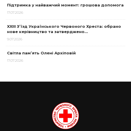
Підтримка у найважчий момент: грошова допомога
17.07.2026
XXIII З’їзд Українського Червоного Хреста: обрано
нове керівництво та затверджено…
9.07.2026
Світла пам’ять Олені Архіповій
17.07.2026