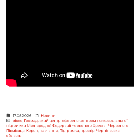
17.05.2026
Новини
відео
,
Громадський центр
,
еференс-центром психосоціальної
підтримки Міжнародної Федерації Червоного Хреста і Червоного
Півмісяця
,
Короп
,
навчання
,
Підтримка
,
простір
,
Чернігівська
область