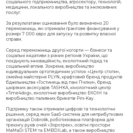
соціального підприємництва, агросектору, технологій,
медицини, локального виробництва та інклюзивних
послуг.
За результатами оцінювання було визначено 20
переможниць, які отримали грантове фінансування у
розмірі 7 000 євро для запуску та розвитку власної
справи.
Серед переможниць другої когорти — бізнеси та
соціальні ініціативи з різних регіонів України, що
поєднують інноваційність, екологічний підхід та
соціальний вплив. Зокрема, виробництво
індивідуальних ортопедичних устілок «Центр стопи»,
сімейна майстерня PLYN, крафтовий бренд продуктів
бджільництва «Гостинець від пані Пчілки», бренд
шкіряних аксесуарів TASHKA, кінологічний центр
«Time4dog», екологічне виробництво ЕКОІН та
виробництво паливних брикетів Pini-Kay.
Підтримку також отримали цифрові та технологічні
рішення, серед яких SaaS-система для неприбуткових
організацій Dobrolik, роботизована платформа для
трекінгу рухів очей «Зоротрек», освітні простори
MaMaDi STEM та EMBDILab, а також виробництво