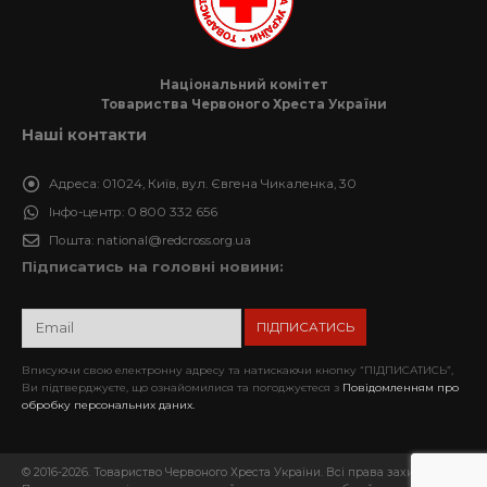
Національний комітет
Товариства Червоного Хреста України
Наші контакти
Адреса:
01024, Київ, вул. Євгена Чикаленка, 30
Інфо-центр:
0 800 332 656
Пошта:
national@redcross.org.ua
Підписатись на головні новини:
Вписуючи свою електронну адресу та натискаючи кнопку “ПІДПИСАТИСЬ”,
Ви підтверджуєте, що ознайомилися та погоджуєтеся з
Повідомленням про
обробку персональних даних.
© 2016-2026. Товариство Червоного Хреста України. Всі права захищені.