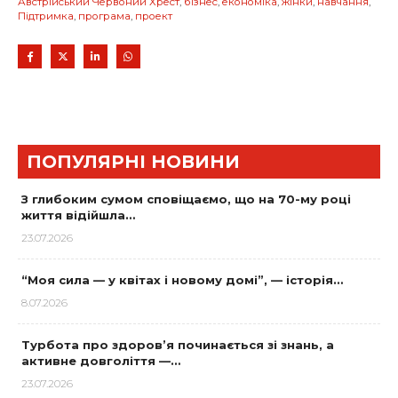
Австрійський Червоний Хрест
,
бізнес
,
економіка
,
жінки
,
навчання
,
Підтримка
,
програма
,
проект
ПОПУЛЯРНІ НОВИНИ
З глибоким сумом сповіщаємо, що на 70-му році
життя відійшла…
23.07.2026
“Моя сила — у квітах і новому домі”, — історія…
8.07.2026
Турбота про здоров’я починається зі знань, а
активне довголіття —…
23.07.2026