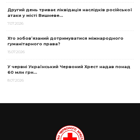
Другий день триває ліквідація наслідків російської
атаки у місті Вишневе…
7.07.2026
Хто зобов’язаний дотримуватися міжнародного
гуманітарного права?
15.07.2026
У червні Український Червоний Хрест надав понад
60 млн грн…
8.07.2026