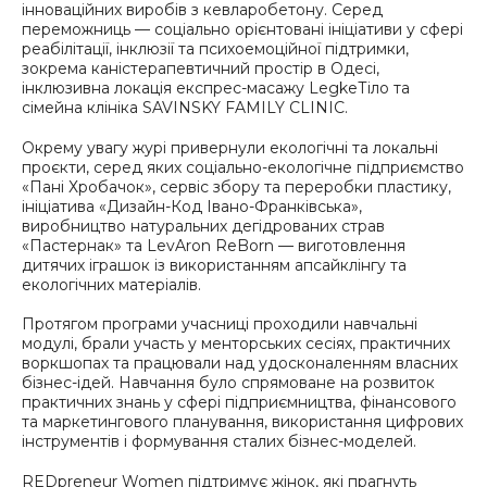
інноваційних виробів з кевларобетону. Серед
переможниць — соціально орієнтовані ініціативи у сфері
реабілітації, інклюзії та психоемоційної підтримки,
зокрема каністерапевтичний простір в Одесі,
інклюзивна локація експрес-масажу LegkeТіло та
сімейна клініка SAVINSKY FAMILY CLINIC.
Окрему увагу журі привернули екологічні та локальні
проєкти, серед яких соціально-екологічне підприємство
«Пані Хробачок», сервіс збору та переробки пластику,
ініціатива «Дизайн-Код Івано-Франківська»,
виробництво натуральних дегідрованих страв
«Пастернак» та LevAron ReBorn — виготовлення
дитячих іграшок із використанням апсайклінгу та
екологічних матеріалів.
Протягом програми учасниці проходили навчальні
модулі, брали участь у менторських сесіях, практичних
воркшопах та працювали над удосконаленням власних
бізнес-ідей. Навчання було спрямоване на розвиток
практичних знань у сфері підприємництва, фінансового
та маркетингового планування, використання цифрових
інструментів і формування сталих бізнес-моделей.
REDpreneur Women підтримує жінок, які прагнуть