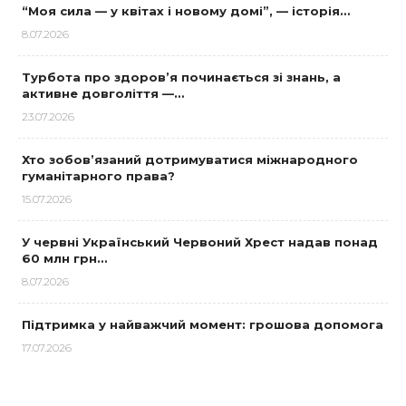
“Моя сила — у квітах і новому домі”, — історія…
8.07.2026
Турбота про здоров’я починається зі знань, а
активне довголіття —…
23.07.2026
Хто зобов’язаний дотримуватися міжнародного
гуманітарного права?
15.07.2026
У червні Український Червоний Хрест надав понад
60 млн грн…
8.07.2026
Підтримка у найважчий момент: грошова допомога
17.07.2026