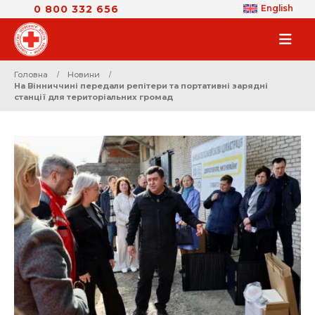
0 800 332 656
English
Головна
Новини
На Вінниччині передали репітери та портативні зарядні
станції для територіальних громад