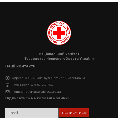
Національний комітет
Товариства Червоного Хреста України
Наші контакти
Адреса:
01024, Київ, вул. Євгена Чикаленка, 30
Інфо-центр:
0 800 332 656
Пошта:
national@redcross.org.ua
Підписатись на головні новини: