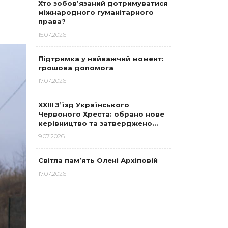
Хто зобов’язаний дотримуватися
міжнародного гуманітарного
права?
15.07.2026
Підтримка у найважчий момент:
грошова допомога
17.07.2026
XXIII З’їзд Українського
Червоного Хреста: обрано нове
керівництво та затверджено…
9.07.2026
Світла пам’ять Олені Архіповій
17.07.2026