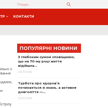
НТР
КОНТАКТИ
ПОПУЛЯРНІ НОВИНИ
З глибоким сумом сповіщаємо,
що на 70-му році життя
відійшла…
ільно з
23.07.2026
ування
ждалих,
Турбота про здоров’я
починається зі знань, а активне
ри
довголіття —…
23.07.2026
бстрілу