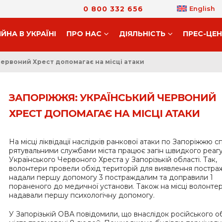
0 800 332 656
English
ІЙНА В УКРАЇНІ
ПРО НАС
ДIЯЛЬНIСТЬ
ПРЕС-ЦЕ
Червоний Хрест допомагає на місці атаки
ЗАПОРІЖЖЯ: УКРАЇНСЬКИЙ ЧЕРВОНИЙ
ХРЕСТ ДОПОМАГАЄ НА МІСЦІ АТАКИ
На місці ліквідації наслідків ранкової атаки по Запоріжжю сп
рятувальними службами міста працює загін швидкого реаг
Українського Червоного Хреста у Запорізькій області. Так,
волонтери провели обхід територій для виявлення постра
надали першу допомогу 3 постраждалим та доправили 1
пораненого до медичної установи. Також на місці волонте
надавали першу психологічну допомогу.
У Запорізькій ОВА повідомили, що внаслідок російського о