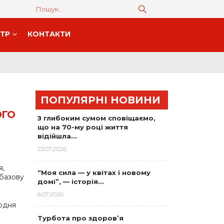
НТР
КОНТАКТИ
ПОПУЛЯРНІ НОВИНИ
ОГО
З глибоким сумом сповіщаємо,
що на 70-му році життя
відійшла…
23.07.2026
я,
“Моя сила — у квітах і новому
 базову
домі”, — історія…
8.07.2026
щодня
Турбота про здоров’я