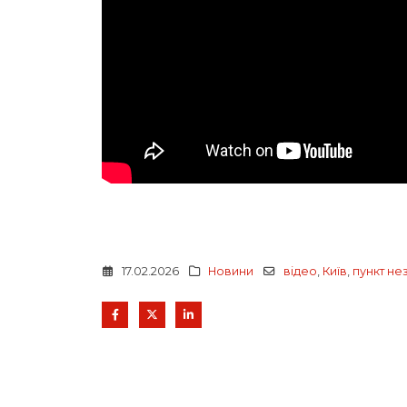
17.02.2026
Новини
відео
,
Київ
,
пункт не