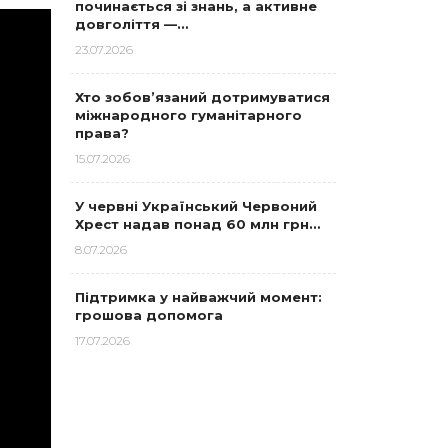
починається зі знань, а активне
довголіття —…
23.07.2026
Хто зобов’язаний дотримуватися
міжнародного гуманітарного
права?
15.07.2026
У червні Український Червоний
Хрест надав понад 60 млн грн…
8.07.2026
Підтримка у найважчий момент:
грошова допомога
17.07.2026