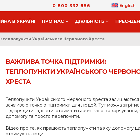
0 800 332 656
English
ІЙНА В УКРАЇНІ
ПРО НАС
ДIЯЛЬНIСТЬ
ПРЕС-ЦЕ
: теплопункти Українського Червоного Хреста
ВАЖЛИВА ТОЧКА ПІДТРИМКИ:
ТЕПЛОПУНКТИ УКРАЇНСЬКОГО ЧЕРВОН
ХРЕСТА
Теплопункти Українського Червоного Хреста залишаються
важливою точкою підтримки для людей. Тут можна зігрітис
підзарядити гаджети, отримати гарячі напої та харчування,
допомогу та просто перепочити.
Відео про те, як працюють теплопункти та яку допомогу 
отримують люди.