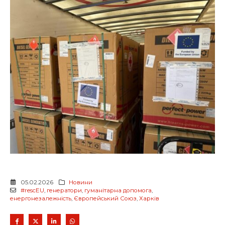
05.02.2026
Новини
#rescEU
,
генератори
,
гуманітарна допомога
,
енергонезалежність
,
Європейський Союз
,
Харків