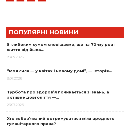
ПОПУЛЯРНІ НОВИНИ
З глибоким сумом сповіщаємо, що на 70-му році
життя відійшла…
23.07.2026
“Моя сила — у квітах і новому домі”, — історія…
8.07.2026
Турбота про здоров’я починається зі знань, а
активне довголіття —…
23.07.2026
Хто зобов’язаний дотримуватися міжнародного
гуманітарного права?