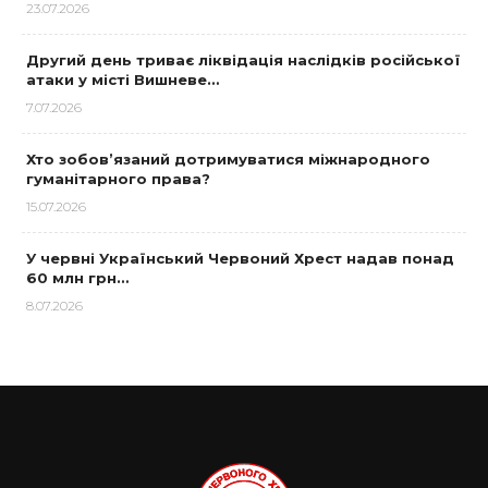
23.07.2026
Другий день триває ліквідація наслідків російської
атаки у місті Вишневе…
7.07.2026
Хто зобов’язаний дотримуватися міжнародного
гуманітарного права?
15.07.2026
У червні Український Червоний Хрест надав понад
60 млн грн…
8.07.2026