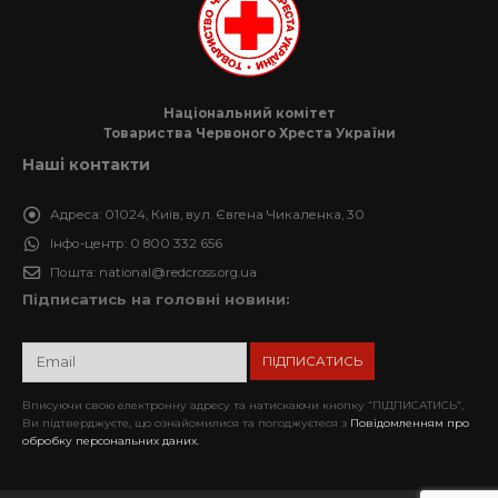
Національний комітет
Товариства Червоного Хреста України
Наші контакти
Адреса:
01024, Київ, вул. Євгена Чикаленка, 30
Інфо-центр:
0 800 332 656
Пошта:
national@redcross.org.ua
Підписатись на головні новини:
Вписуючи свою електронну адресу та натискаючи кнопку “ПІДПИСАТИСЬ”,
Ви підтверджуєте, що ознайомилися та погоджуєтеся з
Повідомленням про
обробку персональних даних.