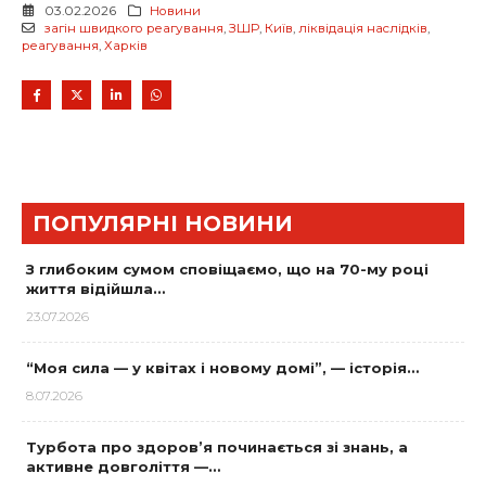
03.02.2026
Новини
загін швидкого реагування
,
ЗШР
,
Київ
,
ліквідація наслідків
,
реагування
,
Харків
ПОПУЛЯРНІ НОВИНИ
З глибоким сумом сповіщаємо, що на 70-му році
життя відійшла…
23.07.2026
“Моя сила — у квітах і новому домі”, — історія…
8.07.2026
Турбота про здоров’я починається зі знань, а
активне довголіття —…