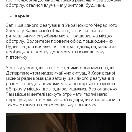
госпіталізовані до лікарні. Кілька районів міста зазнали
обстрілу, сталися влучання у житлові будинки.
Харків
Загін швидкого реагування Українського Червоного
Хреста у Харківській області цієї ночі спільно з
рятувальними службами міста працював на місцях
обстрілу. Волонтери провели обхід пошкоджених
будинків для виявлення постраждалих, надавали за
необхідності першу допомогу та психологічну
підтримку.
З ранку у координації з місцевими органами влади
Департаментом надзвичайних ситуацій Харківської
міської ради команда загону швидкого реагування
разом із представниками міста розгортають пункти
обігріву у місцях, де люди залишились без опалення.
Там місцеві жителі можуть отримати гарячі напої,
перекуси, мають можливість підзарядити телефони, а
також отримати психосоціальну підтримку.