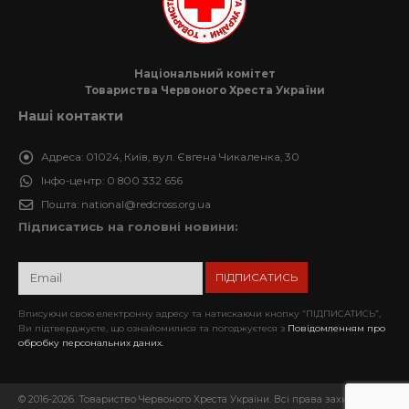
Національний комітет
Товариства Червоного Хреста України
Наші контакти
Адреса:
01024, Київ, вул. Євгена Чикаленка, 30
Інфо-центр:
0 800 332 656
Пошта:
national@redcross.org.ua
Підписатись на головні новини:
Вписуючи свою електронну адресу та натискаючи кнопку “ПІДПИСАТИСЬ”,
Ви підтверджуєте, що ознайомилися та погоджуєтеся з
Повідомленням про
обробку персональних даних.
© 2016-2026. Товариство Червоного Хреста України. Всі права захищені.