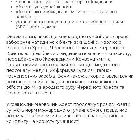
медичні формування, транспорт і обладнання;
об’єкти культурної цінності;
об’єкти, які необхідні для виживання цивільного
населення;
установки та споруди, що містять небезпечні сили
(АЕС, греблі, дамби).
Окремо зазначимо, що міжнародне гуманітарне право
забороняє напади на об’єкти захищені символікою
Червоного Хреста, Червоного Півмісяця, Червоного
Кристала. Ці емблеми є видимим позначенням захисту,
передбаченого Женевськими Конвенціями та
Додатковими протоколами до них для медичного
персоналу, медичних формувань та санітарно-
транспортних засобів. Вони також використовуються як
розпізнавальний знак для позначення належності
об’єкта до Міжнародного руху Червоного Хреста та
Червоного Півмісяця.
Український Червоний Хрест продовжує роз’яснювати
сутність норм міжнародного гуманітарного права, яке
покликане обмежити насильство під час збройного
конфлікту на користь гуманності.