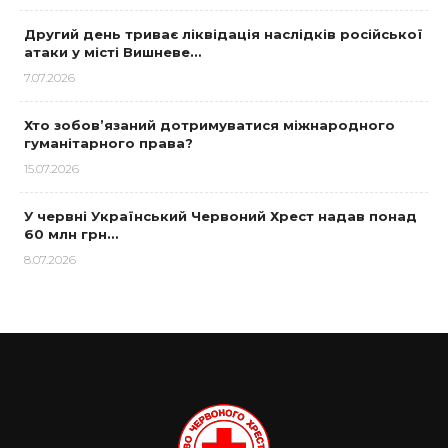
Другий день триває ліквідація наслідків російської
атаки у місті Вишневе…
7.07.2026
Хто зобов’язаний дотримуватися міжнародного
гуманітарного права?
15.07.2026
У червні Український Червоний Хрест надав понад
60 млн грн…
8.07.2026