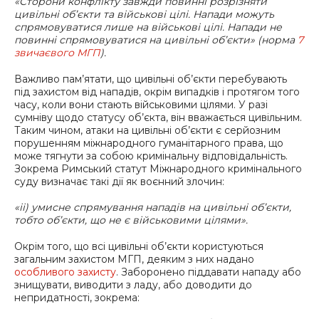
«Сторони конфлікту завжди повинні розрізняти
цивільні об’єкти та військові цілі. Напади можуть
спрямовуватися лише на військові цілі. Напади не
повинні спрямовуватися на цивільні об’єкти» (норма
7
звичаєвого МГП
).
Важливо пам’ятати, що цивільні об’єкти перебувають
під захистом від нападів, окрім випадків і протягом того
часу, коли вони стають військовими цілями. У разі
сумніву щодо статусу об’єкта, він вважається цивільним.
Таким чином, атаки на цивільні об’єкти є серйозним
порушенням міжнародного гуманітарного права, що
може тягнути за собою кримінальну відповідальність.
Зокрема Римський статут Міжнародного кримінального
суду визначає такі дії як воєнний злочин:
«ii) умисне спрямування нападів на цивільні об’єкти,
тобто об’єкти, що не є військовими цілями».
Окрім того, що всі цивільні об’єкти користуються
загальним захистом МГП, деяким з них надано
особливого захисту
. Заборонено піддавати нападу або
знищувати, виводити з ладу, або доводити до
непридатності, зокрема: