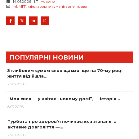
14.01.2026
Новини
ihl
,
МГП
,
міжнародне гуманітарне право
ПОПУЛЯРНІ НОВИНИ
З глибоким сумом сповіщаємо, що на 70-му році
життя відійшла…
23.07.2026
“Моя сила — у квітах і новому домі”, — історія…
8.07.2026
Турбота про здоров’я починається зі знань, а
активне довголіття —…
23.07.2026