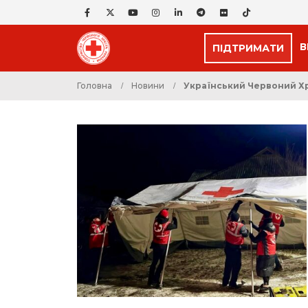
В
ПІДТРИМАТИ
Головна
Новини
Український Червоний Хре