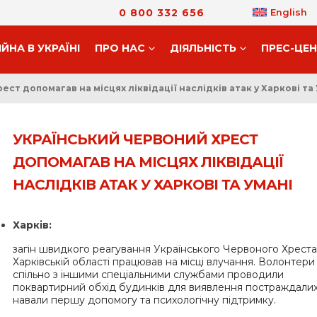
0 800 332 656
English
ІЙНА В УКРАЇНІ
ПРО НАС
ДIЯЛЬНIСТЬ
ПРЕС-ЦЕ
ст допомагав на місцях ліквідації наслідків атак у Харкові та
УКРАЇНСЬКИЙ ЧЕРВОНИЙ ХРЕСТ
ДОПОМАГАВ НА МІСЦЯХ ЛІКВІДАЦІЇ
НАСЛІДКІВ АТАК У ХАРКОВІ ТА УМАНІ
Харків:
загін швидкого реагування Українського Червоного Хреста
Харківській області працював на місці влучання. Волонтери
спільно з іншими спеціальними службами проводили
поквартирний обхід будинків для виявлення постраждалих
навали першу допомогу та психологічну підтримку.