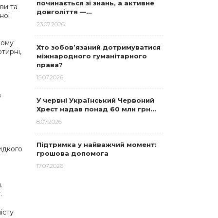
починається зі знань, а активне
ви та
довголіття —…
ної
23.07.2026
кому
Хто зобов’язаний дотримуватися
тирні,
міжнародного гуманітарного
права?
15.07.2026
в
У червні Український Червоний
о
Хрест надав понад 60 млн грн…
8.07.2026
Підтримка у найважчий момент:
идкого
грошова допомога
17.07.2026
.
.
істу