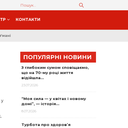
НТР
КОНТАКТИ
 Умані
ПОПУЛЯРНІ НОВИНИ
З глибоким сумом сповіщаємо,
що на 70-му році життя
відійшла…
23.07.2026
“Моя сила — у квітах і новому
 у
домі”, — історія…
8.07.2026
,
Турбота про здоров’я