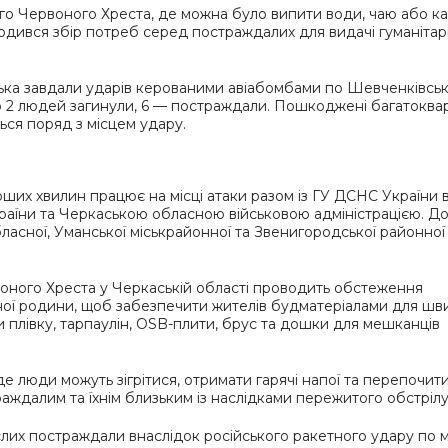
го Червоного Хреста, де можна було випити води, чаю або ка
одився збір потреб серед постраждалих для видачі гуманітар
ська завдали ударів керованими авіабомбами по Шевченківсь
о 2 людей загинули, 6 — постраждали. Пошкоджені багатоквар
ься поряд з місцем удару.
ших хвилин працює на місці атаки разом із ГУ ДСНС України 
країни та Черкаською обласною військовою адміністрацією. Д
ласної, Уманської міськрайонної та Звенигородської районної
воного Хреста у Черкаській області проводить обстеження
ої родини, щоб забезпечити жителів будматеріалами для шв
плівку, тарпаулін, OSB-плити, брус та дошки для мешканців
де люди можуть зігрітися, отримати гарячі напої та перепочити
ждалим та їхнім близьким із наслідками пережитого обстрілу
лих постраждали внаслідок російського ракетного удару по м