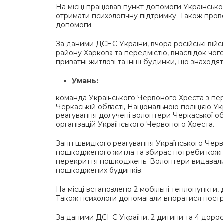
На місці працював пункт допомоги Українсько
отримати психологічну підтримку. Також пров
допомоги.
За даними ДСНС України, вчора російські вій
району Харкова та передмістю, внаслідок чог
приватні житлові та інші будинки, що знаходят
Умань:
команда Українського Червоного Хреста з пер
Черкаській області, Національною поліцією У
реагування долучені волонтери Черкаської об
організацій Українського Червоного Хреста.
Загін швидкого реагування Українського Чер
пошкодженого житла та збирає потреби кожн
перекриття пошкоджень. Волонтери видавали 
пошкоджених будинків.
На місці встановлено 2 мобільні теплопункти, 
Також психологи допомагали впоратися постра
За даними ДСНС України, 2 дитини та 4 дорос