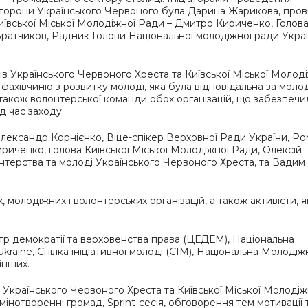
 сторони Українського Червоного була Дарина Жарикова, пров
Київської Міської Молодіжної Ради – Дмитро Кириченко, Голов
Братчиков, Радник Голови Національної молодіжної ради Украї
в Українського Червоного Хреста та Київської Міської Молод
фахівчиню з розвитку молоді, яка була відповідальна за моло
також волонтерської команди обох організацій, що забезпечи
д час заходу.
Олександр Корнієнко, Віце-спікер Верховної Ради України, Р
риченко, голова Київської Міської Молодіжної Ради, Олексій
онтерства та молоді Українського Червоного Хреста, та Вадим
молодіжних і волонтерських організацій, а також активісти, я
нтр демократії та верховенства права (ЦЕДЕМ), Національна
Ukraine, Спілка ініціативної молоді (СІМ), Національна Молодіж
інших.
Українського Червоного Хреста та Київської Міської Молодіж
мінотворенні громад, Sprint-сесія, обговорення тем мотивації 