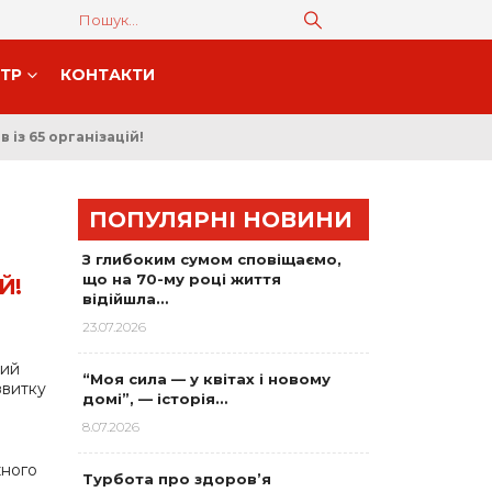
НТР
КОНТАКТИ
із 65 організацій!
ПОПУЛЯРНІ НОВИНИ
З глибоким сумом сповіщаємо,
що на 70-му році життя
Й!
відійшла…
23.07.2026
кий
“Моя сила — у квітах і новому
звитку
домі”, — історія…
8.07.2026
жного
Турбота про здоров’я