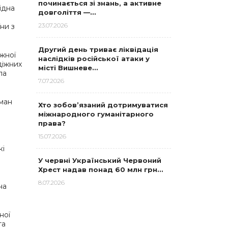
починається зі знань, а активне
ідна
довголіття —…
а
23.07.2026
ни з
Другий день триває ліквідація
іжної
наслідків російської атаки у
діжних
місті Вишневе…
ла
7.07.2026
оман
Хто зобов’язаний дотримуватися
міжнародного гуманітарного
права?
15.07.2026
кі
У червні Український Червоний
Хрест надав понад 60 млн грн…
8.07.2026
на
ної
та