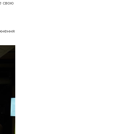
де свою
тхнення