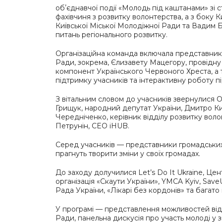
обʼєднавчої події «Молодь під каштанами» зі
фахівчиня з розвитку волонтерства, а з боку 
Київської Міської Молодіжної Ради та Вадим 
питань регіонального розвитку.
Організаційна команда включала представникі
Ради, зокрема, Єлизавету Мацегору, провідну 
компонент Українського Червоного Хреста, а 
підтримку учасників та інтерактивну роботу пі
З вітальним словом до учасників звернулися 
Грищук, народний депутат України, Дмитро Ки
Чередніченко, керівник відділу розвитку вол
Петрунін, CEO iHUB.
Серед учасників — представники громадських, 
прагнуть творити зміни у своїх громадах.
До заходу долучилися Let’s Do It Ukraine, Це
організація «Скаути України», YMCA Kyiv, Save
Рада України, «Лікарі без кордонів» та багато 
У програмі — представлення можливостей від 
Ради, панельна дискусія про участь молоді у з