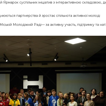
ий Ярмарок суспільних ініціатив з інтерактивною складовою, 
цнюються партнерства й зростає спільнота активної молоді
ській Молодіжній Раді— за активну участь, підтримку та на