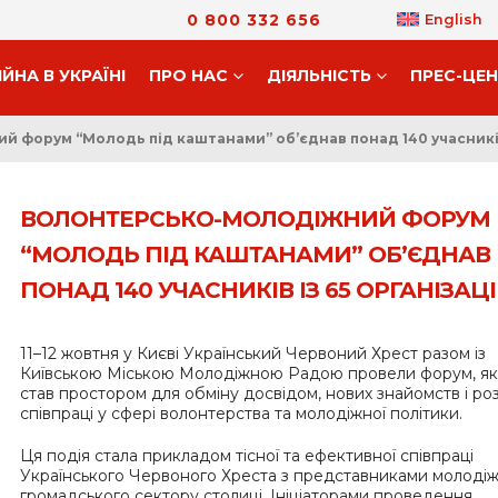
0 800 332 656
English
ІЙНА В УКРАЇНІ
ПРО НАС
ДIЯЛЬНIСТЬ
ПРЕС-ЦЕ
 форум “Молодь під каштанами” об’єднав понад 140 учасників 
ВОЛОНТЕРСЬКО-МОЛОДІЖНИЙ ФОРУМ
“МОЛОДЬ ПІД КАШТАНАМИ” ОБ’ЄДНАВ
ПОНАД 140 УЧАСНИКІВ ІЗ 65 ОРГАНІЗАЦІ
11–12 жовтня у Києві Український Червоний Хрест разом із
Київською Міською Молодіжною Радою провели форум, я
став простором для обміну досвідом, нових знайомств і ро
співпраці у сфері волонтерства та молодіжної політики.
Ця подія стала прикладом тісної та ефективної співпраці
Українського Червоного Хреста з представниками молоді
громадського сектору столиці. Ініціаторами проведення