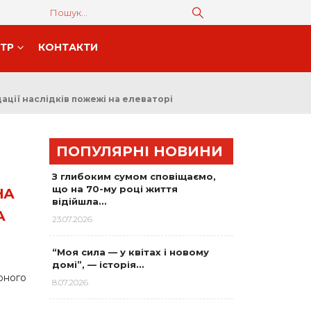
НТР
КОНТАКТИ
ації наслідків пожежі на елеваторі
ПОПУЛЯРНІ НОВИНИ
З глибоким сумом сповіщаємо,
що на 70-му році життя
НА
відійшла…
А
23.07.2026
“Моя сила — у квітах і новому
домі”, — історія…
оного
8.07.2026