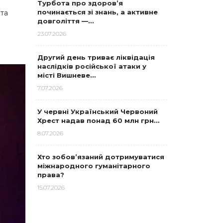
Турбота про здоров’я
починається зі знань, а активне
 та
довголіття —…
23.07.2026
Другий день триває ліквідація
наслідків російської атаки у
місті Вишневе…
7.07.2026
У червні Український Червоний
Хрест надав понад 60 млн грн…
8.07.2026
Хто зобов’язаний дотримуватися
міжнародного гуманітарного
права?
15.07.2026