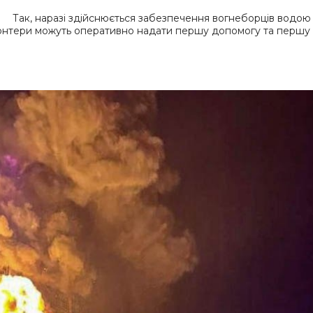
Так, наразі здійснюється забезпечення вогнеборців водою
лонтери можуть оперативно надати першу допомогу та першу