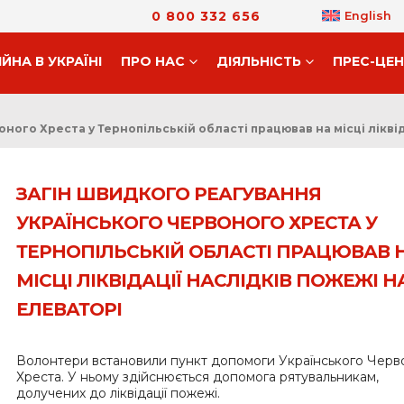
0 800 332 656
English
ІЙНА В УКРАЇНІ
ПРО НАС
ДIЯЛЬНIСТЬ
ПРЕС-ЦЕ
ого Хреста у Тернопільській області працював на місці ліквід
ЗАГІН ШВИДКОГО РЕАГУВАННЯ
УКРАЇНСЬКОГО ЧЕРВОНОГО ХРЕСТА У
ТЕРНОПІЛЬСЬКІЙ ОБЛАСТІ ПРАЦЮВАВ 
МІСЦІ ЛІКВІДАЦІЇ НАСЛІДКІВ ПОЖЕЖІ Н
ЕЛЕВАТОРІ
Волонтери встановили пункт допомоги Українського Черв
Хреста. У ньому здійснюється допомога рятувальникам,
долучених до ліквідації пожежі.