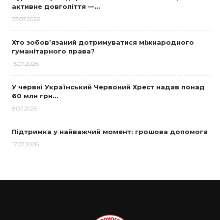
активне довголіття —…
23.07.2026
Хто зобов’язаний дотримуватися міжнародного
гуманітарного права?
15.07.2026
У червні Український Червоний Хрест надав понад
60 млн грн…
8.07.2026
Підтримка у найважчий момент: грошова допомога
17.07.2026