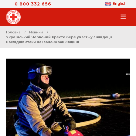
0 800 332 656
English
Головна
Новини
Український Червоний Хресте бере участь у ліквідації
наслідків атаки на Івано-Франківщині