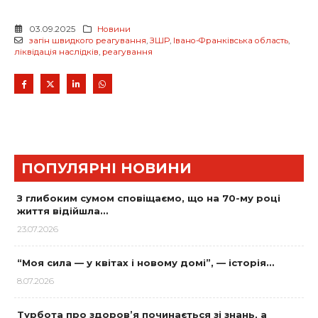
03.09.2025
Новини
загін швидкого реагування
,
ЗШР
,
Івано-Франківська область
,
ліквідація наслідків
,
реагування
ПОПУЛЯРНІ НОВИНИ
З глибоким сумом сповіщаємо, що на 70-му році
життя відійшла…
23.07.2026
“Моя сила — у квітах і новому домі”, — історія…
8.07.2026
Турбота про здоров’я починається зі знань, а