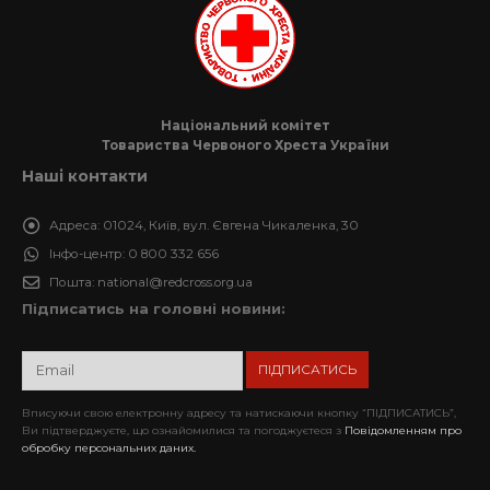
Національний комітет
Товариства Червоного Хреста України
Наші контакти
Адреса:
01024, Київ, вул. Євгена Чикаленка, 30
Інфо-центр:
0 800 332 656
Пошта:
national@redcross.org.ua
Підписатись на головні новини:
Вписуючи свою електронну адресу та натискаючи кнопку “ПІДПИСАТИСЬ”,
Ви підтверджуєте, що ознайомилися та погоджуєтеся з
Повідомленням про
обробку персональних даних.