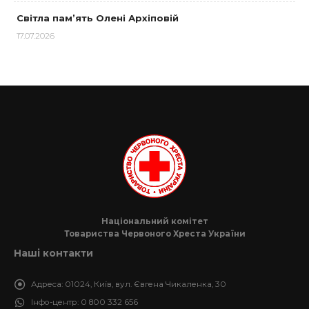
Світла пам’ять Олені Архіповій
17.07.2026
Національний комітет
Товариства Червоного Хреста України
Наші контакти
Адреса:
01024, Київ, вул. Євгена Чикаленка, 30
Інфо-центр:
0 800 332 656