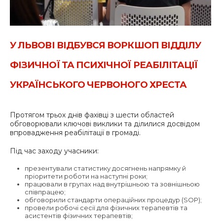
У ЛЬВОВІ ВІДБУВСЯ ВОРКШОП ВІДДІЛУ
ФІЗИЧНОЇ ТА ПСИХІЧНОЇ РЕАБІЛІТАЦІЇ
УКРАЇНСЬКОГО ЧЕРВОНОГО ХРЕСТА
Протягом трьох днів фахівці з шести областей
обговорювали ключові виклики та ділилися досвідом
впровадження реабілітації в громаді.
Під час заходу учасники:
презентували статистику досягнень напрямку й
пріоритети роботи на наступні роки;
працювали в групах над внутрішньою та зовнішньою
співпрацею;
обговорили стандарти операційних процедур (SOP);
провели робочі сесії для фізичних терапевтів та
асистентів фізичних терапевтів;