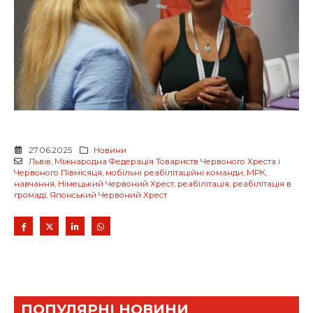
27.06.2025
Новини
Львів
,
Міжнародна Федерація Товариств Червоного Хреста і
Червоного Півмісяця
,
мобільні реабілітаційні команди
,
МРК
,
навчання
,
Німецький Червоний Хрест
,
реабілітація
,
реабілітація в
громаді
,
Японський Червоний Хрест
ПОПУЛЯРНІ НОВИНИ