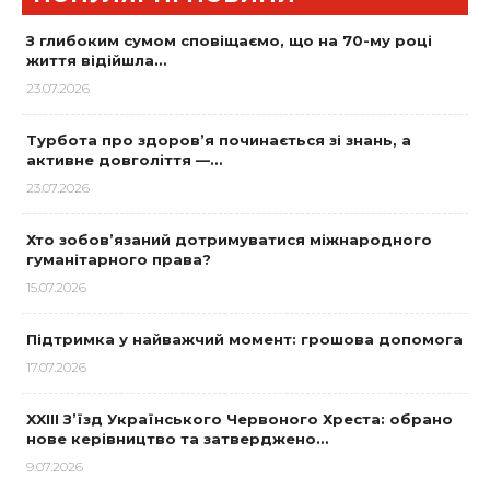
З глибоким сумом сповіщаємо, що на 70-му році
життя відійшла…
23.07.2026
Турбота про здоров’я починається зі знань, а
активне довголіття —…
23.07.2026
Хто зобов’язаний дотримуватися міжнародного
гуманітарного права?
15.07.2026
Підтримка у найважчий момент: грошова допомога
17.07.2026
XXIII З’їзд Українського Червоного Хреста: обрано
нове керівництво та затверджено…
9.07.2026