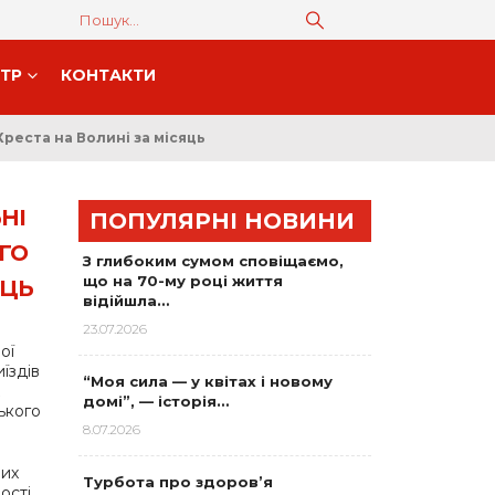
НТР
КОНТАКТИ
реста на Волині за місяць
НІ
ПОПУЛЯРНІ НОВИНИ
ГО
З глибоким сумом сповіщаємо,
що на 70-му році життя
ЯЦЬ
відійшла…
23.07.2026
ої
їздів
“Моя сила — у квітах і новому
домі”, — історія…
ького
8.07.2026
них
Турбота про здоров’я
ості