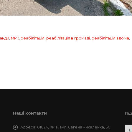
манди
,
МРК
,
реабілітація
,
реабілітація в громаді
,
реабілітація вдома
,
Наші контакти
Пі
Адреса:
01024, Київ, вул. Євгена Чикаленка, 30