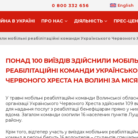
0 800 332 656
English
ІЙНА В УКРАЇНІ
ПРО НАС
ДIЯЛЬНIСТЬ
ПРЕС-ЦЕ
или мобільні реабілітаційні команди Українського Червоного Х
ПОНАД 100 ВИЇЗДІВ ЗДІЙСНИЛИ МОБІЛЬ
РЕАБІЛІТАЦІЙНІ КОМАНДИ УКРАЇНСЬКО
ЧЕРВОНОГО ХРЕСТА НА ВОЛИНІ ЗА МІС
У травні мобільні реабілітаційні команди Волинської обласн
організації Українського Червоного Хреста здійснили 109 ви
для надання послуг з реабілітації бенефіціарам прямо у них
вдома. Загалом команди охопили 16 населених пунктів Луц
району.
Крім того, відтепер участь у виїздах мобільних реабілітацій
команд в регіоні беруть 16 волонтерів – студентів спеціальн