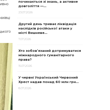
починається зі знань, а активне
тивно
довголіття —…
23.07.2026
ахівці
Другий день триває ліквідація
наслідків російської атаки у
ецького
місті Вишневе…
7.07.2026
Хто зобов’язаний дотримуватися
міжнародного гуманітарного
права?
15.07.2026
У червні Український Червоний
Хрест надав понад 60 млн грн…
8.07.2026