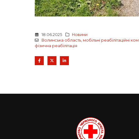
18.06.2025
Новини
Волинська область
,
мобільні реабілітаційні ко
фізична реабілітація