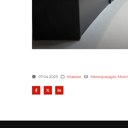
07.04.2025
Новини
Меморандум
,
Мініс