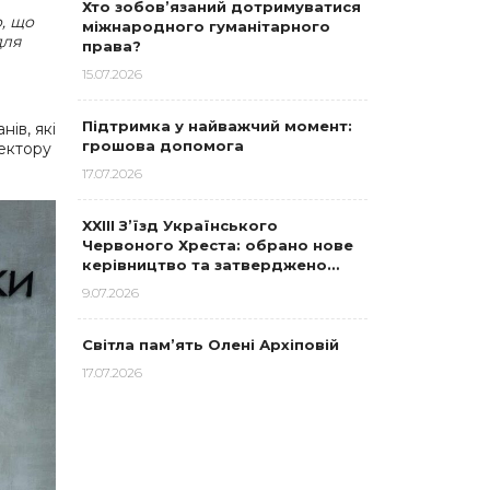
Хто зобов’язаний дотримуватися
, що
міжнародного гуманітарного
для
права?
15.07.2026
Підтримка у найважчий момент:
нів, які
грошова допомога
сектору
17.07.2026
XXIII З’їзд Українського
Червоного Хреста: обрано нове
керівництво та затверджено…
9.07.2026
Світла пам’ять Олені Архіповій
17.07.2026