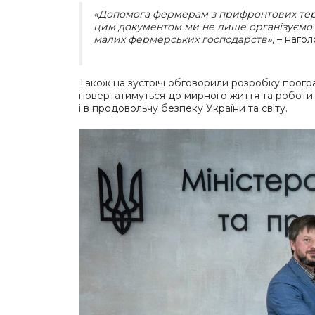
«Допомога фермерам з прифронтових тери
цим документом ми не лише організуємо п
малих фермерських господарств»,
– нагол
Також на зустрічі обговорили розробку програм 
повертатимуться до мирного життя та роботи в
і в продовольчу безпеку України та світу.