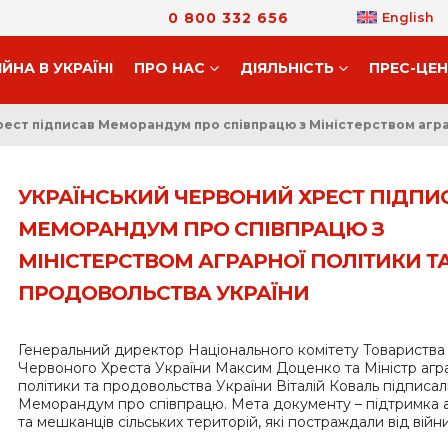
0 800 332 656
English
ІЙНА В УКРАЇНІ
ПРО НАС
ДIЯЛЬНIСТЬ
ПРЕС-ЦЕ
ест підписав Меморандум про співпрацю з Міністерством агра
УКРАЇНСЬКИЙ ЧЕРВОНИЙ ХРЕСТ ПІДПИ
МЕМОРАНДУМ ПРО СПІВПРАЦЮ З
МІНІСТЕРСТВОМ АГРАРНОЇ ПОЛІТИКИ Т
ПРОДОВОЛЬСТВА УКРАЇНИ
Генеральний директор Національного комітету Товариства
Червоного Хреста України Максим Доценко та Міністр агр
політики та продовольства України Віталій Коваль підписа
Меморандум про співпрацю. Мета документу – підтримка а
та мешканців сільських територій, які постраждали від війни