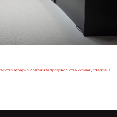
терство аграрної політики та продовольства України
,
співпраця