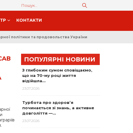
НТР
КОНТАКТИ
рної політики та продовольства України
САВ
ПОПУЛЯРНІ НОВИНИ
З глибоким сумом сповіщаємо,
що на 70-му році життя
А
відійшла…
23.07.2026
Турбота про здоров’я
починається зі знань, а активне
арної
довголіття —…
ли
граріїв
23.07.2026
.