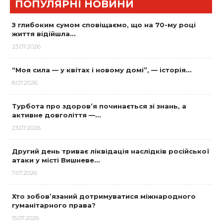
ПОПУЛЯРНІ НОВИНИ
З глибоким сумом сповіщаємо, що на 70-му році
життя відійшла…
23.07.2026
“Моя сила — у квітах і новому домі”, — історія…
8.07.2026
Турбота про здоров’я починається зі знань, а
активне довголіття —…
23.07.2026
Другий день триває ліквідація наслідків російської
атаки у місті Вишневе…
7.07.2026
Хто зобов’язаний дотримуватися міжнародного
гуманітарного права?
15.07.2026