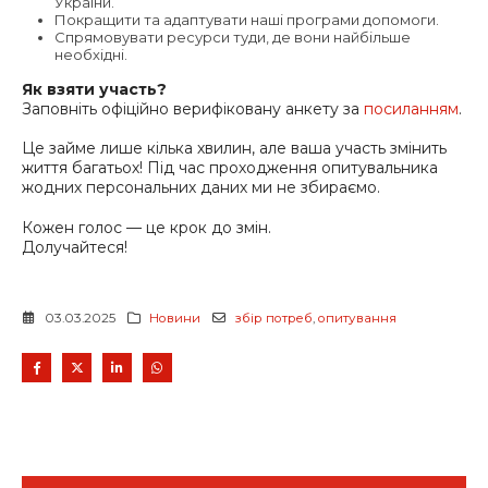
України.
Покращити та адаптувати наші програми допомоги.
Спрямовувати ресурси туди, де вони найбільше
необхідні.
Як взяти участь?
Заповніть офіційно верифіковану анкету за
посиланням
.
Це займе лише кілька хвилин, але ваша участь змінить
життя багатьох! Під час проходження опитувальника
жодних персональних даних ми не збираємо.
Кожен голос — це крок до змін.
Долучайтеся!
03.03.2025
Новини
збір потреб
,
опитування