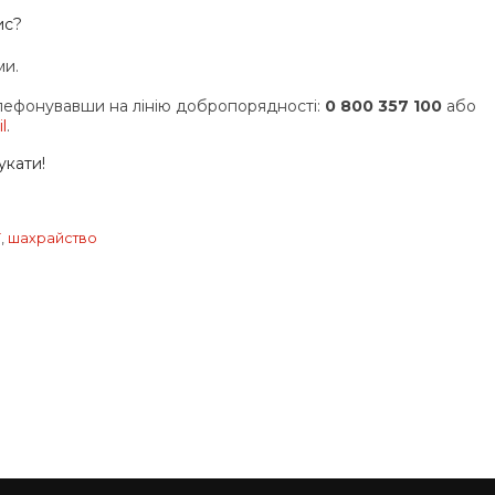
ис?
ми.
лефонувавши на лінію добропорядності:
0 800 357 100
або
l
.
укати!
ї
,
шахрайство