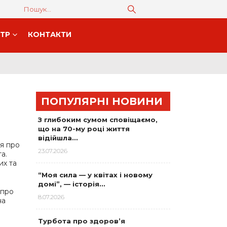
НТР
КОНТАКТИ
ПОПУЛЯРНІ НОВИНИ
З глибоким сумом сповіщаємо,
що на 70-му році життя
відійшла…
я про
23.07.2026
а.
их та
“Моя сила — у квітах і новому
домі”, — історія…
 про
8.07.2026
на
Турбота про здоров’я