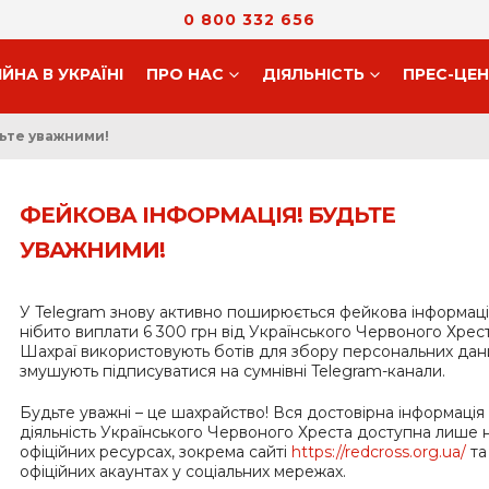
0 800 332 656
ІЙНА В УКРАЇНІ
ПРО НАС
ДIЯЛЬНIСТЬ
ПРЕС-ЦЕ
ьте уважними!
ФЕЙКОВА ІНФОРМАЦІЯ! БУДЬТЕ
УВАЖНИМИ!
У Telegram знову активно поширюється фейкова інформаці
нібито виплати 6 300 грн від Українського Червоного Хрест
Шахраї використовують ботів для збору персональних дан
змушують підписуватися на сумнівні Telegram-канали.
Будьте уважні – це шахрайство! Вся достовірна інформація
діяльність Українського Червоного Хреста доступна лише 
офіційних ресурсах, зокрема сайті
https://redcross.org.ua/
та
офіційних акаунтах у соціальних мережах.