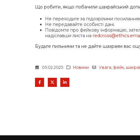
Що робити, якщо побачили шахрайський доп
Не переходьте за підозрілими посилання
Не передавайте особисті дані.
Повідомте про фейкову інформацію, зате
надіславши листа на
redcross@ethics.emai
Будьте пильними та не дайте шахраям вас ош
05.02.2025
Новини
Увага
,
фейк
,
шахра