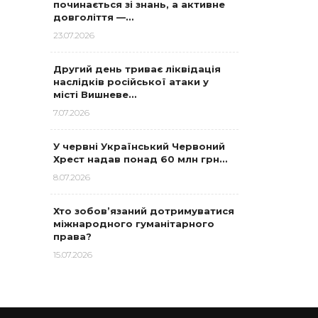
починається зі знань, а активне
довголіття —…
23.07.2026
Другий день триває ліквідація
наслідків російської атаки у
місті Вишневе…
7.07.2026
У червні Український Червоний
Хрест надав понад 60 млн грн…
8.07.2026
Хто зобов’язаний дотримуватися
міжнародного гуманітарного
права?
15.07.2026