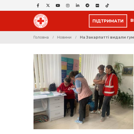
В
ПІДТРИМАТИ
Головна
Новини
На Закарпатті видали гу