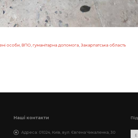
ені особи
,
ВПО
,
гуманітарна допомога
,
Закарпатська область
Наші контакти
Пі
Адреса:
01024, Київ, вул. Євгена Чикаленка, 30