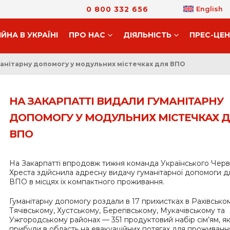
0 800 332 656
English
ІЙНА В УКРАЇНІ
ПРО НАС
ДIЯЛЬНIСТЬ
ПРЕС-ЦЕ
манітарну допомогу у модульних містечках для ВПО
НА ЗАКАРПАТТІ ВИДАЛИ ГУМАНІТАРНУ
ДОПОМОГУ У МОДУЛЬНИХ МІСТЕЧКАХ 
ВПО
На Закарпатті впродовж тижня команда Українського Чер
Хреста здійснила адресну видачу гуманітарної допомоги д
ВПО в місцях їх компактного проживання.
Гуманітарну допомогу роздали в 17 прихистках в Рахівськом
Тячівському, Хустському, Берегівському, Мукачівському та
Ужгородському районах — 351 продуктовий набір сім’ям, як
прибули в область на евакуаційних потягах для проживанн