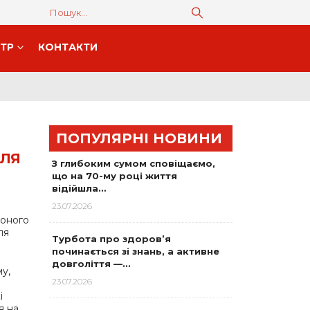
НТР
КОНТАКТИ
ПОПУЛЯРНІ НОВИНИ
ДЛЯ
З глибоким сумом сповіщаємо,
що на 70-му році життя
відійшла…
23.07.2026
воного
ля
Турбота про здоров’я
починається зі знань, а активне
довголіття —…
у,
23.07.2026
і
я на