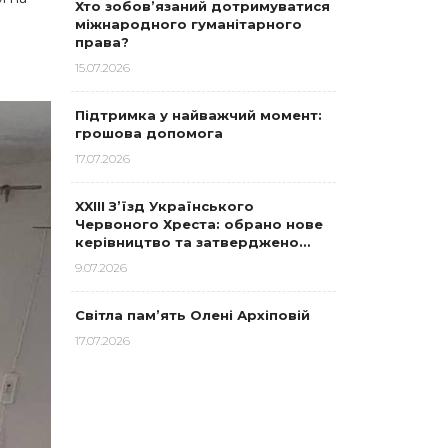
Хто зобов’язаний дотримуватися
я
міжнародного гуманітарного
права?
15.07.2026
Підтримка у найважчий момент:
грошова допомога
17.07.2026
XXIII З’їзд Українського
Червоного Хреста: обрано нове
керівництво та затверджено…
9.07.2026
Світла пам’ять Олені Архіповій
17.07.2026