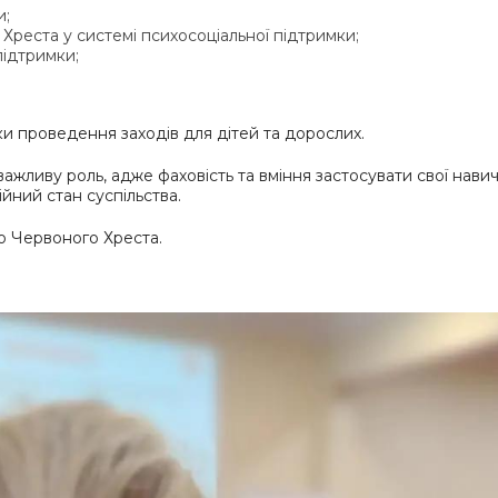
и;
Хреста у системі психосоціальної підтримки;
підтримки;
и проведення заходів для дітей та дорослих.
важливу роль, адже фаховість та вміння застосувати свої нави
йний стан суспільства.
о Червоного Хреста.