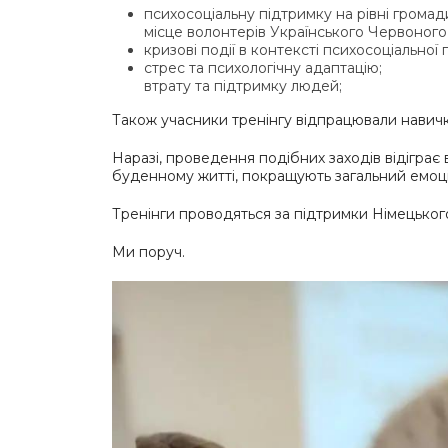
психосоціальну підтримку на рівні громад
місце волонтерів Українського Червоного 
кризові події в контексті психосоціальної 
стрес та психологічну адаптацію;
втрату та підтримку людей;
Також учасники тренінгу відпрацювали навичк
Наразі, проведення подібних заходів відіграє 
буденному житті, покращують загальний емоці
Тренінги проводяться за підтримки Німецьког
Ми поруч.