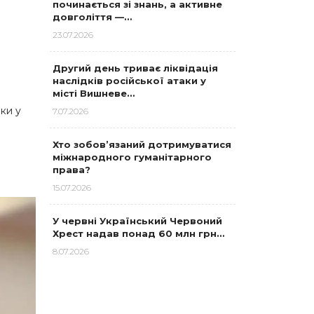
починається зі знань, а активне
довголіття —…
23.07.2026
Другий день триває ліквідація
наслідків російської атаки у
місті Вишневе…
чки у
7.07.2026
Хто зобов’язаний дотримуватися
міжнародного гуманітарного
права?
15.07.2026
У червні Український Червоний
Хрест надав понад 60 млн грн…
8.07.2026