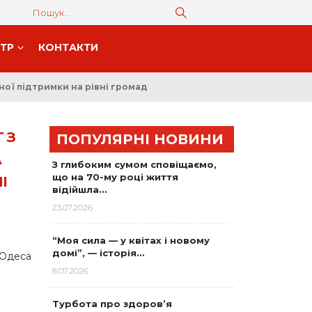
НТР
КОНТАКТИ
ої підтримки на рівні громад
 З
ПОПУЛЯРНІ НОВИНИ
А
З глибоким сумом сповіщаємо,
що на 70-му році життя
І
відійшла…
23.07.2026
“Моя сила — у квітах і новому
домі”, — історія…
 Одеса
8.07.2026
Турбота про здоров’я