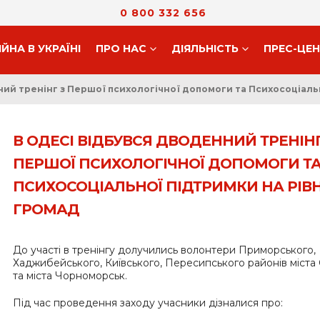
0 800 332 656
ІЙНА В УКРАЇНІ
ПРО НАС
ДIЯЛЬНIСТЬ
ПРЕС-ЦЕ
ний тренінг з Першої психологічної допомоги та Психосоціальн
В ОДЕСІ ВІДБУВСЯ ДВОДЕННИЙ ТРЕНІНГ
ПЕРШОЇ ПСИХОЛОГІЧНОЇ ДОПОМОГИ Т
ПСИХОСОЦІАЛЬНОЇ ПІДТРИМКИ НА РІВН
ГРОМАД
До участі в тренінгу долучились волонтери Приморського,
Хаджибейського, Київського, Пересипського районів міста
та міста Чорноморськ.
Під час проведення заходу учасники дізналися про: