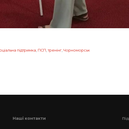
оціальна підтримка
,
ПСП
,
тренінг
,
Чорноморськ
Наші контакти
Пі