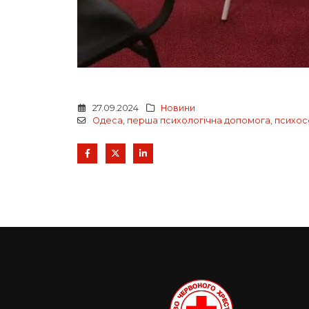
27.09.2024
Новини
Одеса
,
перша психологічна допомога
,
психос