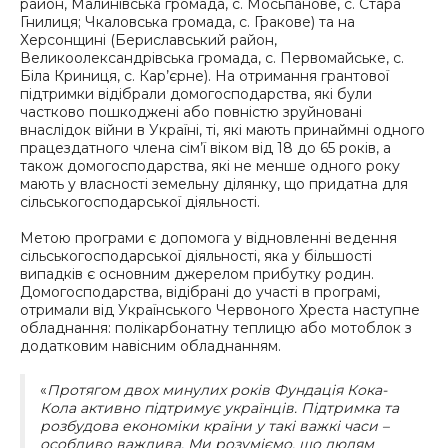
район, Малинівська громада, с. Мосьпанове, с. Стара
Гнилиця; Чкаловська громада, с. Гракове) та на
Херсонщині (Бериславський район,
Великоолександрівська громада, с. Первомайське, с.
Біла Криниця, с. Кар’єрне). На отримання грантової
підтримки відібрали домогосподарства, які були
частково пошкоджені або повністю зруйновані
внаслідок війни в Україні, ті, які мають принаймні одного
працездатного члена сім’ї віком від 18 до 65 років, а
також домогосподарства, які не менше одного року
мають у власності земельну ділянку, що придатна для
сільськогосподарської діяльності.
Метою програми є допомога у відновленні ведення
сільськогосподарської діяльності, яка у більшості
випадків є основним джерелом прибутку родин.
Домогосподарства, відібрані до участі в програмі,
отримали від Українського Червоного Хреста наступне
обладнання: полікарбонатну теплицю або мотоблок з
додатковим навісним обладнанням.
«
Протягом двох минулих років Фундація Кока-
Кола активно підтримує українців. Підтримка та
розбудова економіки країни у такі важкі часи –
особливо важлива. Ми розуміємо, що людям