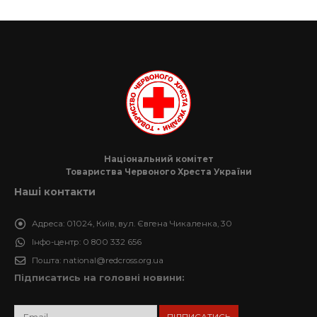
Національний комітет
Товариства Червоного Хреста України
Наші контакти
Адреса:
01024, Київ, вул. Євгена Чикаленка, 30
Інфо-центр:
0 800 332 656
Пошта:
national@redcross.org.ua
Підписатись на головні новини: