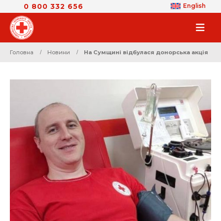
0 800 332 656
English
Головна
Новини
На Сумщині відбулася донорська акція