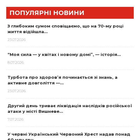
ПОПУЛЯРНІ НОВИНИ
З глибоким сумом сповіщаємо, що на 70-му році
життя відійшла…
23.07.2026
“Моя сила — у квітах і новому домі”, — історія…
8.07.2026
Турбота про здоров’я починається зі знань, а
активне довголіття —…
23.07.2026
Другий день триває ліквідація наслідків російської
атаки у місті Вишневе…
7.07.2026
У червні Український Червоний Хрест надав понад
60 млн грн…