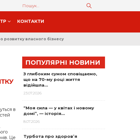
НТР
КОНТАКТИ
о розвитку власного бізнесу
ПОПУЛЯРНІ НОВИНИ
З глибоким сумом сповіщаємо,
що на 70-му році життя
ИТКУ
відійшла…
23.07.2026
“Моя сила — у квітах і новому
уться в
домі”, — історія…
стей
8.07.2026
,
ього
Турбота про здоров’я
нів. Це