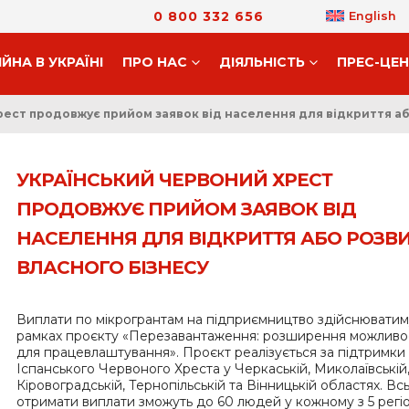
0 800 332 656
English
ІЙНА В УКРАЇНІ
ПРО НАС
ДIЯЛЬНIСТЬ
ПРЕС-ЦЕ
ест продовжує прийом заявок від населення для відкриття аб
УКРАЇНСЬКИЙ ЧЕРВОНИЙ ХРЕСТ
ПРОДОВЖУЄ ПРИЙОМ ЗАЯВОК ВІД
НАСЕЛЕННЯ ДЛЯ ВІДКРИТТЯ АБО РОЗВ
ВЛАСНОГО БІЗНЕСУ
Виплати по мікрогрантам на підприємництво здійснюватим
рамках проєкту «Перезавантаження: розширення можливо
для працевлаштування». Проєкт реалізується за підтримки
Іспанського Червоного Хреста у Черкаській, Миколаївській
Кіровоградській, Тернопільській та Вінницькій областях. Вс
отримати виплати зможуть до 60 людей у кожному з 5 регіо