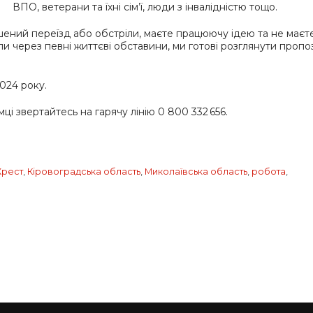
ВПО, ветерани та їхні сім’ї, люди з інвалідністю тощо.
ений переїзд або обстріли, маєте працюючу ідею та не маєте
ли через певні життєві обставини, ми готові розглянути пропо
024 року.
ці звертайтесь на гарячу лінію 0 800 332 656.
Хрест
,
Кіровоградська область
,
Миколаївська область
,
робота
,