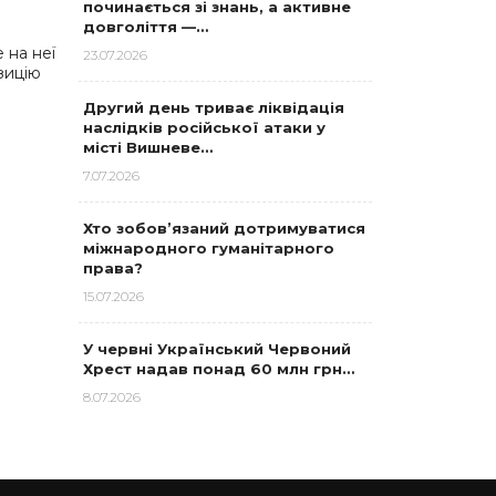
починається зі знань, а активне
довголіття —…
 на неї
23.07.2026
зицію
Другий день триває ліквідація
наслідків російської атаки у
місті Вишневе…
7.07.2026
Хто зобов’язаний дотримуватися
міжнародного гуманітарного
права?
15.07.2026
У червні Український Червоний
Хрест надав понад 60 млн грн…
8.07.2026