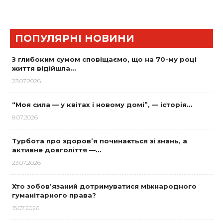
ПОПУЛЯРНІ НОВИНИ
З глибоким сумом сповіщаємо, що на 70-му році
життя відійшла…
23.07.2026
“Моя сила — у квітах і новому домі”, — історія…
8.07.2026
Турбота про здоров’я починається зі знань, а
активне довголіття —…
23.07.2026
Хто зобов’язаний дотримуватися міжнародного
гуманітарного права?
15.07.2026