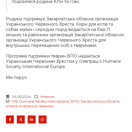
поділилася родина Юти та Лакі.
Родину підтримує Закарпатська обласна організація
Українського Червоного Хреста. Корм для котів та
собак малих і середніх порід видається на базі 11
міських та районних організацій Закарпатської обласної
організації Українського Червоного Хреста для
внутрішньо переміщених осіб з тваринами.
Програма підтримки тварин ВПО надається
Українським Червоним Хрестом у співпраці з Humane
Society International-Europe.
Ми поруч.
24.05.2024
Новини
HSI
,
Humane Society International
,
ВПО
,
Закарпатська область
,
історія
,
співпраця
,
тварини