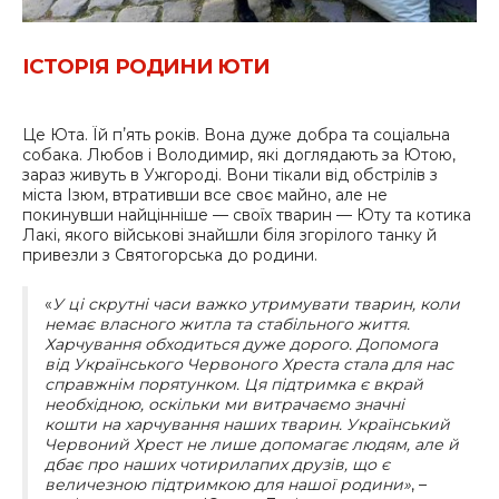
ІСТОРІЯ РОДИНИ ЮТИ
Це Юта. Їй пʼять років. Вона дуже добра та соціальна
собака. Любов і Володимир, які доглядають за Ютою,
зараз живуть в Ужгороді. Вони тікали від обстрілів з
міста Ізюм, втративши все своє майно, але не
покинувши найцінніше — своїх тварин — Юту та котика
Лакі, якого військові знайшли біля згорілого танку й
привезли з Святогорська до родини.
«
У ці скрутні часи важко утримувати тварин, коли
немає власного житла та стабільного життя.
Харчування обходиться дуже дорого. Допомога
від Українського Червоного Хреста стала для нас
справжнім порятунком. Ця підтримка є вкрай
необхідною, оскільки ми витрачаємо значні
кошти на харчування наших тварин. Український
Червоний Хрест не лише допомагає людям, але й
дбає про наших чотирилапих друзів, що є
величезною підтримкою для нашої родини»
, –