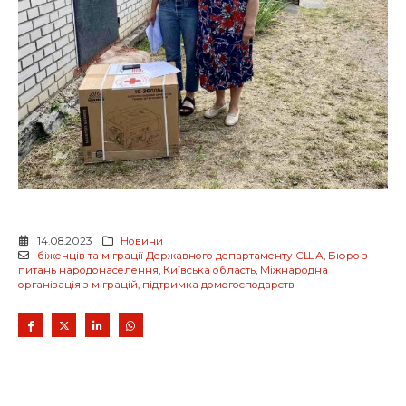
14.08.2023
Новини
біженців та міграції Державного департаменту США
,
Бюро з
питань народонаселення
,
Київська область
,
Міжнародна
організація з міграцій
,
підтримка домогосподарств