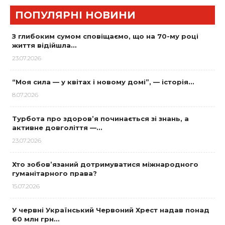
ПОПУЛЯРНІ НОВИНИ
З глибоким сумом сповіщаємо, що на 70-му році
життя відійшла…
23.07.2026
“Моя сила — у квітах і новому домі”, — історія…
8.07.2026
Турбота про здоров’я починається зі знань, а
активне довголіття —…
23.07.2026
Хто зобов’язаний дотримуватися міжнародного
гуманітарного права?
15.07.2026
У червні Український Червоний Хрест надав понад
60 млн грн…