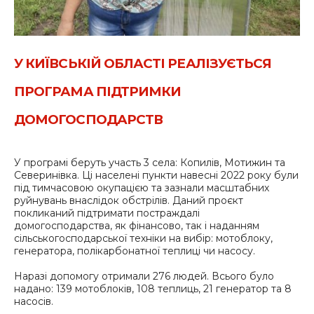
У КИЇВСЬКІЙ ОБЛАСТІ РЕАЛІЗУЄТЬСЯ
ПРОГРАМА ПІДТРИМКИ
ДОМОГОСПОДАРСТВ
У програмі беруть участь 3 села: Копилів, Мотижин та
Северинівка. Ці населені пункти навесні 2022 року були
під тимчасовою окупацією та зазнали масштабних
руйнувань внаслідок обстрілів. Даний проєкт
покликаний підтримати постраждалі
домогосподарства, як фінансово, так і наданням
сільськогосподарської техніки на вибір: мотоблоку,
генератора, полікарбонатної теплиці чи насосу.
Наразі допомогу отримали 276 людей. Всього було
надано: 139 мотоблоків, 108 теплиць, 21 генератор та 8
насосів.