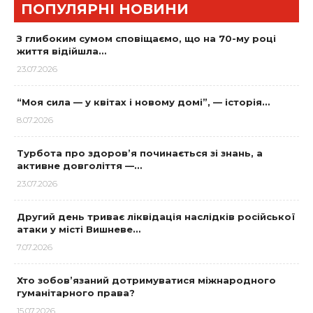
ПОПУЛЯРНІ НОВИНИ
З глибоким сумом сповіщаємо, що на 70-му році
життя відійшла…
23.07.2026
“Моя сила — у квітах і новому домі”, — історія…
8.07.2026
Турбота про здоров’я починається зі знань, а
активне довголіття —…
23.07.2026
Другий день триває ліквідація наслідків російської
атаки у місті Вишневе…
7.07.2026
Хто зобов’язаний дотримуватися міжнародного
гуманітарного права?
15.07.2026