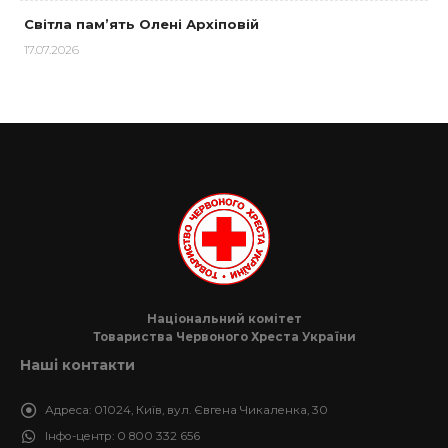
Світла пам’ять Олені Архіповій
17.07.2026
Національний комітет
Товариства Червоного Хреста України
Наші контакти
Адреса:
01024, Київ, вул. Євгена Чикаленка, 30
Інфо-центр:
0 800 332 656