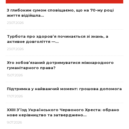
З глибоким сумом сповіщаємо, що на 70-му році
життя відійшла…
23.07.2026
Турбота про здоров’я починається зі знань, а
активне довголіття —…
23.07.2026
Хто зобов’язаний дотримуватися міжнародного
гуманітарного права?
15.07.2026
Підтримка у найважчий момент: грошова допомога
17.07.2026
XXIII З’їзд Українського Червоного Хреста: обрано
нове керівництво та затверджено…
9.07.2026