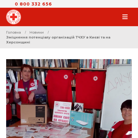
0 800 332 656
Головна
Новини
Зміцнення потенціалу організацій ТЧХУ в Києві та на
Херсонщині