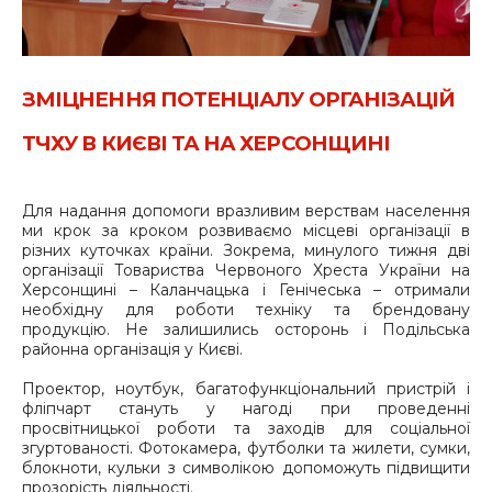
ЗМІЦНЕННЯ ПОТЕНЦІАЛУ ОРГАНІЗАЦІЙ
ТЧХУ В КИЄВІ ТА НА ХЕРСОНЩИНІ
Для надання допомоги вразливим верствам населення
ми крок за кроком розвиваємо місцеві організації в
різних куточках країни. Зокрема, минулого тижня дві
організації Товариства Червоного Хреста України на
Херсонщині – Каланчацька і Генічеська – отримали
необхідну для роботи техніку та брендовану
продукцію. Не залишились осторонь і Подільська
районна організація у Києві.
Проектор, ноутбук, багатофункціональний пристрій і
фліпчарт стануть у нагоді при проведенні
просвітницької роботи та заходів для соціальної
згуртованості. Фотокамера, футболки та жилети, сумки,
блокноти, кульки з символікою допоможуть підвищити
прозорість діяльності.