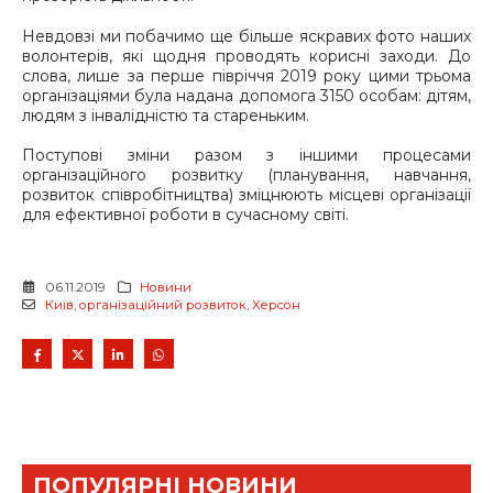
Невдовзі ми побачимо ще більше яскравих фото наших
волонтерів, які щодня проводять корисні заходи. До
слова, лише за перше півріччя 2019 року цими трьома
організаціями була надана допомога 3150 особам: дітям,
людям з інвалідністю та стареньким.
Поступові зміни разом з іншими процесами
організаційного розвитку (планування, навчання,
розвиток співробітництва) зміцнюють місцеві організації
для ефективної роботи в сучасному світі.
06.11.2019
Новини
Київ
,
організаційний розвиток
,
Херсон
ПОПУЛЯРНІ НОВИНИ