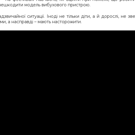
и знешкодити модель вибухового пристрою.
вичайної ситуації. Іноді не тільки діти, а й дорослі, не зв
ими, а насправді – мають насторожити.