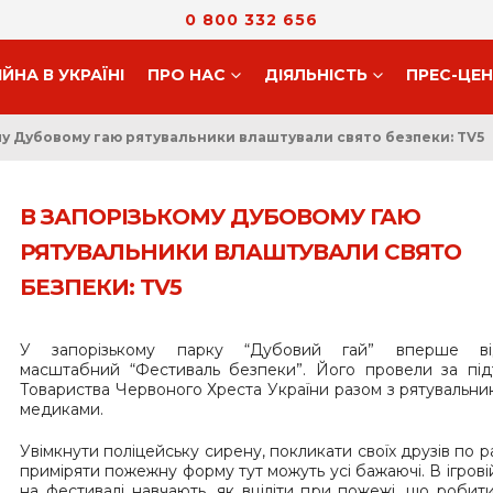
0 800 332 656
ІЙНА В УКРАЇНІ
ПРО НАС
ДIЯЛЬНIСТЬ
ПРЕС-ЦЕ
му Дубовому гаю рятувальники влаштували свято безпеки: TV5
В ЗАПОРІЗЬКОМУ ДУБОВОМУ ГАЮ
РЯТУВАЛЬНИКИ ВЛАШТУВАЛИ СВЯТО
БЕЗПЕКИ: TV5
У запорізькому парку “Дубовий гай” вперше ві
масштабний “Фестиваль безпеки”. Його провели за пі
Товариства Червоного Хреста України разом з рятувальни
медиками.
Увімкнути поліцейську сирену, покликати своїх друзів по ра
приміряти пожежну форму тут можуть усі бажаючі. В ігрові
на фестивалі навчають, як вціліти при пожежі, що робити