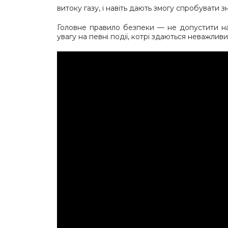
витоку газу, і навіть дають змогу спробуват
Головне правило безпеки — не допустити надз
увагу на певні події, котрі здаються неважлив