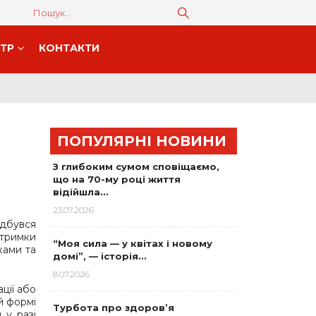
НТР
КОНТАКТИ
ПОПУЛЯРНІ НОВИНИ
З глибоким сумом сповіщаємо,
що на 70-му році життя
відійшла…
23.07.2026
дбувся
дтримки
“Моя сила — у квітах і новому
ками та
домі”, — історія…
8.07.2026
ції або
й формі
Турбота про здоров’я
 у разі