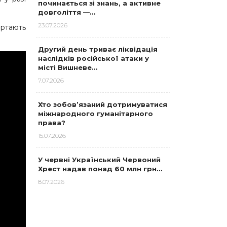
починається зі знань, а активне
довголіття —…
23.07.2026
ертають
Другий день триває ліквідація
наслідків російської атаки у
місті Вишневе…
7.07.2026
Хто зобов’язаний дотримуватися
міжнародного гуманітарного
права?
15.07.2026
У червні Український Червоний
Хрест надав понад 60 млн грн…
8.07.2026