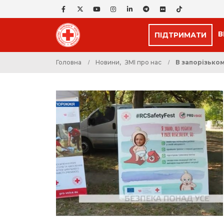
В
ПІДТРИМАТИ
Головна
Новини
,
ЗМІ про нас
В запорізько