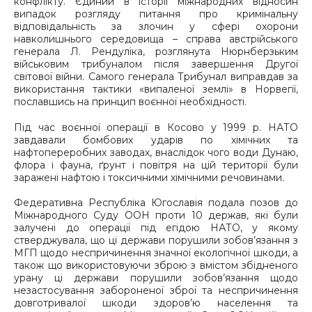
конфлікту. Єдиний в історії міжнародних відносин
випадок розгляду питання про кримінальну
відповідальність за злочин у сфері охорони
навколишнього середовища – справа австрійського
генерала Л. Рендуліка, розглянута Нюрнберзьким
військовим трибуналом після завершення Другої
світової війни. Самого генерала Трибунал виправдав за
використання тактики «випаленої землі» в Норвегії,
пославшись на принцип воєнної необхідності.
Під час воєнної операції в Косово у 1999 р. НАТО
завдавали бомбових ударів по хімічних та
нафтопереробних заводах, внаслідок чого води Дунаю,
флора і фауна, ґрунт і повітря на цій території були
заражені нафтою і токсичними хімічними речовинами.
Федеративна Республіка Югославія подала позов до
Міжнародного Суду ООН проти 10 держав, які були
залучені до операції під егідою НАТО, у якому
стверджувала, що ці держави порушили зобов’язання з
МГП щодо неспричинення значної екологічної шкоди, а
також що використовуючи зброю з вмістом збідненого
урану ці держави порушили зобов’язання щодо
незастосування забороненої зброї та неспричинення
довготривалої шкоди здоров’ю населення та