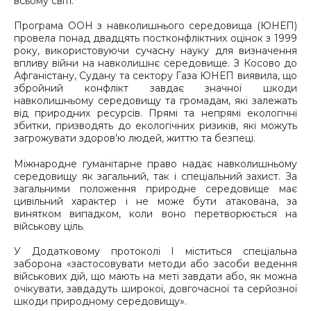
всьому світі.
Програма ООН з навколишнього середовища (ЮНЕП)
провела понад двадцять постконфліктних оцінок з 1999
року, використовуючи сучасну науку для визначення
впливу війни на навколишнє середовище. З Косово до
Афганістану, Судану та сектору Газа ЮНЕП виявила, що
збройний конфлікт завдає значної шкоди
навколишньому середовищу та громадам, які залежать
від природних ресурсів. Прямі та непрямі екологічні
збитки, призводять до екологічних ризиків, які можуть
загрожувати здоров’ю людей, життю та безпеці.
Міжнародне гуманітарне право надає навколишньому
середовищу як загальний, так і спеціальний захист. За
загальними положення природне середовище має
цивільний характер і не може бути атакована, за
винятком випадком, коли воно перетворюється на
військову ціль.
У Додатковому протоколі І міститься спеціальна
заборона «застосовувати методи або засоби ведення
військових дій, що мають на меті завдати або, як можна
очікувати, завдадуть широкої, довгочасної та серйозної
шкоди природному середовищу».