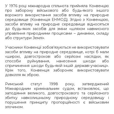
У 1976 році міжнародна спільнота прийняла Конвенцію
про заборону військового або будь-якого іншого
ворожого використання засобів впливу на природне
середовище (Конвенція ЕНМОД). Згідно з Конвенцією,
засоби впливу на природне середовище відносяться
до будь-яких засобів для зміни «шляхом навмисного
управління природними процесами – динаміки, складу
або структури Землі».
Учасники Конвенції зобов’язуються не використовувати
засоби впливу на природне середовище, котрі б мали
«широкі, довгострокові або серйозні наслідки, як
способи руйнування, нанесення шкоди або
спричинення шкоди будь-якій іншій державі-учасниці».
Крім того, Конвенція забороняє використовувати
довкілля як зброю.
Римський статут 1998 року, затверджений
Міжнародним кримінальним судом, встановлює, що
заподіяння великого, довгострокового та серйозного
збитку навколишньому природному середовищу і
порушення принципу пропорційності є військовим
злочином.