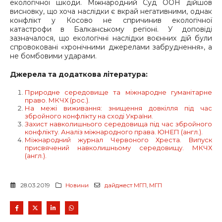
екологічної шкоди. Міжнародний Суд ООН дійшов
висновку, що хоча наслідки є вкрай негативними, однак
конфлікт у Косово не спричинив екологічної
катастрофи в Балканському регіоні. У доповіді
зазначалося, що екологічні наслідки воєнних дій були
спровоковані «хронічними джерелами забруднення», а
не бомбовими ударами.
Джерела та додаткова література:
Природне середовище та міжнародне гуманітарне
право. МКЧХ (рос.).
На межі виживання: знищення довкілля під час
збройного конфлікту на сході України.
Захист навколишнього середовища під час збройного
конфлікту. Аналіз міжнародного права. ЮНЕП (англ.).
Міжнародний журнал Червоного Хреста. Випуск
присвячений навколишньому середовищу. МКЧХ
(англ.).
28.03.2019
Новини
дайджест МГП
,
МГП