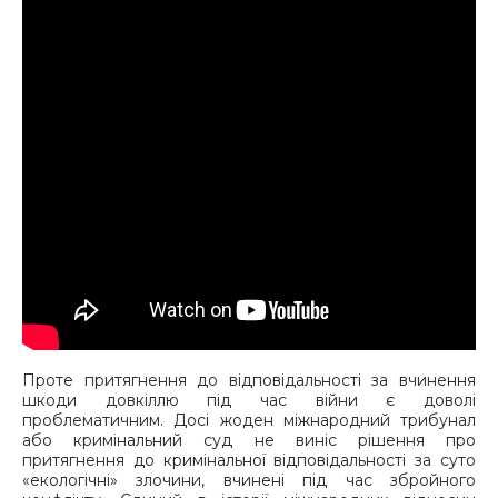
Проте притягнення до відповідальності за вчинення
шкоди довкіллю під час війни є доволі
проблематичним. Досі жоден міжнародний трибунал
або кримінальний суд не виніс рішення про
притягнення до кримінальної відповідальності за суто
«екологічні» злочини, вчинені під час збройного