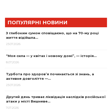
ПОПУЛЯРНІ НОВИНИ
З глибоким сумом сповіщаємо, що на 70-му році
життя відійшла…
23.07.2026
“Моя сила — у квітах і новому домі”, — історія…
8.07.2026
Турбота про здоров’я починається зі знань, а
активне довголіття —…
23.07.2026
Другий день триває ліквідація наслідків російської
атаки у місті Вишневе…
7.07.2026