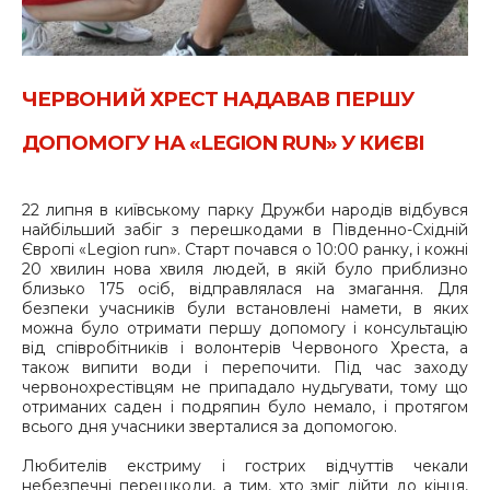
ЧЕРВОНИЙ ХРЕСТ НАДАВАВ ПЕРШУ
ДОПОМОГУ НА «LEGION RUN» У КИЄВІ
22 липня в київському парку Дружби народів відбувся
найбільший забіг з перешкодами в Південно-Східній
Європі «Legion run». Старт почався о 10:00 ранку, і кожні
20 хвилин нова хвиля людей, в якій було приблизно
близько 175 осіб, відправлялася на змагання. Для
безпеки учасників були встановлені намети, в яких
можна було отримати першу допомогу і консультацію
від співробітників і волонтерів Червоного Хреста, а
також випити води і перепочити. Під час заходу
червонохрестівцям не припадало нудьгувати, тому що
отриманих саден і подряпин було немало, і протягом
всього дня учасники зверталися за допомогою.
Любителів екстриму і гострих відчуттів чекали
небезпечні перешкоди, а тим, хто зміг дійти до кінця,