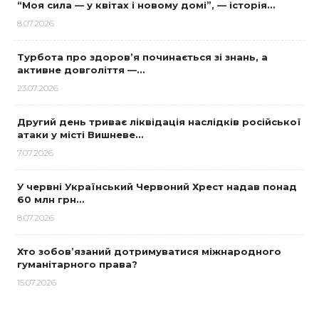
“Моя сила — у квітах і новому домі”, — історія…
8.07.2026
Турбота про здоров’я починається зі знань, а
активне довголіття —…
23.07.2026
Другий день триває ліквідація наслідків російської
атаки у місті Вишневе…
7.07.2026
У червні Український Червоний Хрест надав понад
60 млн грн…
8.07.2026
Хто зобов’язаний дотримуватися міжнародного
гуманітарного права?
15.07.2026