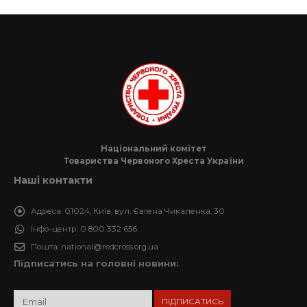
Національний комітет
Товариства Червоного Хреста України
Наші контакти
Адреса:
01024, Київ, вул. Євгена Чикаленка, 30
Інфо-центр:
0 800 332 656
Пошта:
national@redcross.org.ua
Підписатись на головні новини: