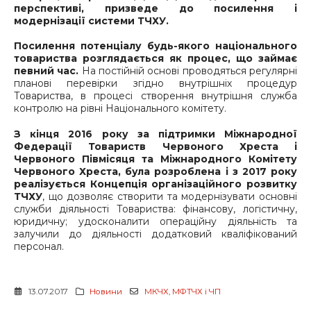
перспективі, призведе до посилення і
модернізації системи ТЧХУ.
Посилення потенціалу будь-якого національного
товариства розглядається як процес, що займає
певний час.
На постійній основі проводяться регулярні
планові перевірки згідно внутрішніх процедур
Товариства, в процесі створення внутрішня служба
контролю на рівні Національного комітету.
З кінця 2016 року за підтримки Міжнародної
Федерації Товариств Червоного Хреста і
Червоного Півмісяця та Міжнародного Комітету
Червоного Хреста, була розроблена і з 2017 року
реалізується Концепція організаційного розвитку
ТЧХУ
, що дозволяє створити та модернізувати основні
служби діяльності Товариства: фінансову, логістичну,
юридичну; удосконалити операційну діяльність та
залучили до діяльності додатковий кваліфікований
персонал.
13.07.2017
Новини
МКЧХ
,
МФТЧХ і ЧП