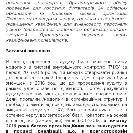
оновлення стандартів бухгалтерського обліку
проведені для головних бухгалтерів 24 обласних
організацій та Київської міської організації.
Планується проводити наради, тренінги та семінари з
підвищення кваліфікації для фінансового персоналу
усього Товариства за допомогою організації онлайн-
зустрічей. Проводиться залучення нових
кваліфікованих спеціалістів.
Загальні висновки
В період проведення аудиту було виявлено низку
недоліків в системі внутрішнього контролю ТЧХУ за
період 2014-2015 років, які можуть створювати ризики
для досягнення цілей Товариства. Деякі з ризиків були
зменшені в 2016 році ще до проведення аудиту в
рамках удосконалення діяльності. Проте, результати
аудиту чітко показують, що Національне Товариство має
деякі прогалини/недоліки в організаційній структурі і
необхідно вжити відповідних заходів, спрямованих на
зміцнення структур ТЧХУ, його співробітників і, не в
останню чергу, волонтерської бази. Крім того, на основі
іншої оцінки (самооцінки) звітів (2012-2015),
з початку
2016 року багато організаційних змін знаходяться
в процесі реалізації, що, в довгостроковій