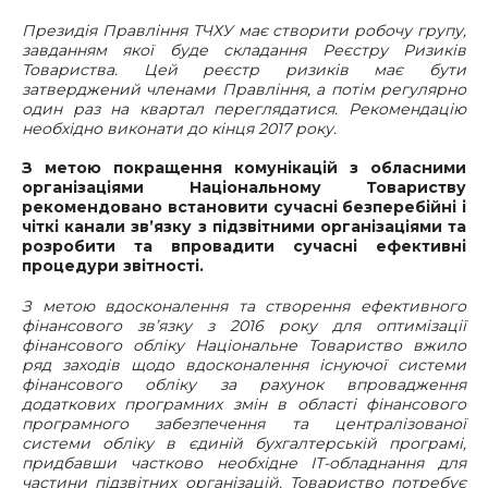
Президія Правління ТЧХУ має створити робочу групу,
завданням якої буде складання Реєстру Ризиків
Товариства. Цей реєстр ризиків має бути
затверджений членами Правління, а потім регулярно
один раз на квартал переглядатися. Рекомендацію
необхідно виконати до кінця 2017 року.
З метою покращення комунікацій з обласними
організаціями Національному Товариству
рекомендовано встановити сучасні безперебійні і
чіткі канали зв’язку з підзвітними організаціями та
розробити та впровадити сучасні ефективні
процедури звітності.
З метою вдосконалення та створення ефективного
фінансового зв’язку з 2016 року для оптимізації
фінансового обліку Національне Товариство вжило
ряд заходів щодо вдосконалення існуючої системи
фінансового обліку за рахунок впровадження
додаткових програмних змін в області фінансового
програмного забезпечення та централізованої
системи обліку в єдиній бухгалтерській програмі,
придбавши частково необхідне ІТ-обладнання для
частини підзвітних організацій. Товариство потребує