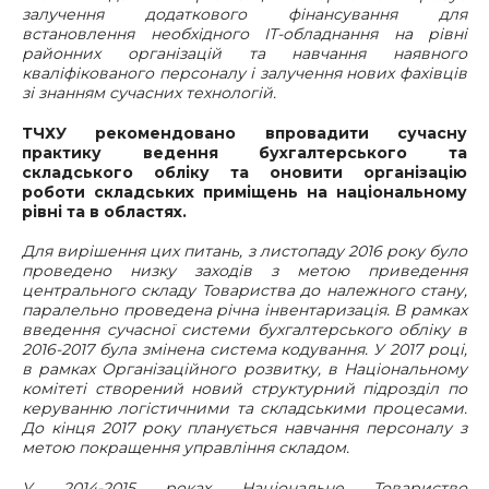
залучення додаткового фінансування для
встановлення необхідного ІТ-обладнання на рівні
районних організацій та навчання наявного
кваліфікованого персоналу і залучення нових фахівців
зі знанням сучасних технологій.
ТЧХУ рекомендовано впровадити сучасну
практику ведення бухгалтерського та
складського обліку та оновити організацію
роботи складських приміщень на національному
рівні та в областях.
Для вирішення цих питань, з листопаду 2016 року було
проведено низку заходів з метою приведення
центрального складу Товариства до належного стану,
паралельно проведена річна інвентаризація. В рамках
введення сучасної системи бухгалтерського обліку в
2016-2017 була змінена система кодування. У 2017 році,
в рамках Організаційного розвитку, в Національному
комітеті створений новий структурний підрозділ по
керуванню логістичними та складськими процесами.
До кінця 2017 року планується навчання персоналу з
метою покращення управління складом.
У 2014-2015 роках Національне Товариство