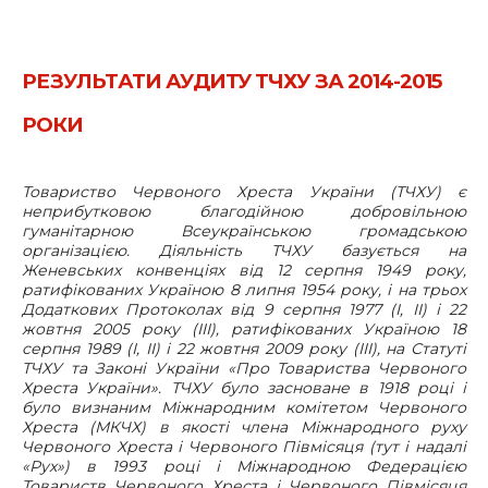
РЕЗУЛЬТАТИ АУДИТУ ТЧХУ ЗА 2014-2015
РОКИ
Товариство Червоного Хреста України (ТЧХУ) є
неприбутковою благодійною добровільною
гуманітарною Всеукраїнською громадською
організацією. Діяльність ТЧХУ базується на
Женевських конвенціях від 12 серпня 1949 року,
ратифікованих Україною 8 липня 1954 року, і на трьох
Додаткових Протоколах від 9 серпня 1977 (I, II) і 22
жовтня 2005 року (III), ратифікованих Україною 18
серпня 1989 (I, II) і 22 жовтня 2009 року (III), на Статуті
ТЧХУ та Законі України «Про Товариства Червоного
Хреста України». ТЧХУ було засноване в 1918 році і
було визнаним Міжнародним комітетом Червоного
Хреста (МКЧХ) в якості члена Міжнародного руху
Червоного Хреста і Червоного Півмісяця (тут і надалі
«Рух») в 1993 році і Міжнародною Федерацією
Товариств Червоного Хреста і Червоного Півмісяця