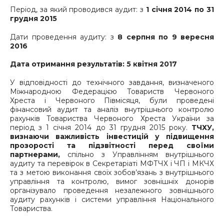
Період, за який проводився аудит: з
1 січня 2014 по 31
грудня 2015
Дати проведення аудиту: з
8 серпня по 9 вересня
2016
Дата отримання результатів: 5 квітня 2017
У відповідності до технічного завдання, визначеного
Міжнародною Федерацією Товариств Червоного
Хреста і Червоного Півмісяця, були проведені
фінансовий аудит та аналіз внутрішнього контролю
рахунків Товариства Червоного Хреста України за
період з 1 січня 2014 до 31 грудня 2015 року.
ТЧХУ,
визнаючи важливість інвестицій у підвищення
прозорості та підзвітності перед своїми
партнерами,
спільно з Управлінням внутрішнього
аудиту та перевірок в Секретаріаті МФТЧХ і ЧП і МКЧХ
та з метою виконання своїх зобов’язань з внутрішнього
управління та контролю, вимог зовнішніх донорів
організувало проведення незалежного зовнішнього
аудиту рахунків і системи управління Національного
Товариства.