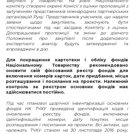
закупівлі у Товаристві. На рівні Національного
комітету створені окремі Комісії з оцінки пропозицій з
залученням представників міжнародних партнерських
організацій Руху. Представників учасників, що надали
заявки щодо закупівель, заохочують бути
спостерігачами під час засідань Комітету з оцінки
.
Доопрацьовані пропозиції та зміни до діючого
Положення про закупівлі після додаткового
експертного аналізу будуть затвердженні та
впроваджені в дію.
Для покращення картотеки і обліку фондів
Національному Товариству рекомендовано
оновити свій фіксований реєстр фондів для
включення номерів карток, дати придбання, місця
розташування і посилання на проекти. Належний
контроль за реєстром основних фондів має
здійснюватися постійно.
Під час планової щорічної інвентаризації основних
фондів НК ТЧХУ проведена ідентифікація кодів і
оновлення реєстру фондів, включаючи
ідентифікаційні номери, дату покупки, місце
розташування і посилання на проекти. Всі активи, що
належать ТЧХУ станом на 30 листопада 2016 року,