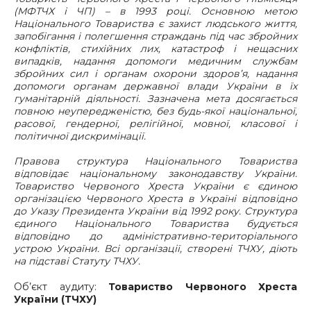
(МФТЧХ і ЧП) – в 1993 році. Основною метою
Національного Товариства є захист людського життя,
запобігання і полегшення страждань під час збройних
конфліктів, стихійних лих, катастроф і нещасних
випадків, надання допомоги медичним службам
збройних сил і органам охорони здоров’я, надання
допомоги органам державної влади України в їх
гуманітарній діяльності. Зазначена мета досягається
повною неупередженістю, без будь-якої національної,
расової, гендерної, релігійної, мовної, класової і
політичної дискримінації.
Правова структура Національного Товариства
відповідає національному законодавству України.
Товариство Червоного Хреста України є єдиною
організацією Червоного Хреста в Україні відповідно
до Указу Президента України від 1992 року. Структура
єдиного Національного Товариства будується
відповідно до адміністративно-територіального
устрою України. Всі організації, створені ТЧХУ, діють
на підставі Статуту ТЧХУ.
Об’єкт аудиту:
Товариство Червоного Хреста
України
(ТЧХУ)