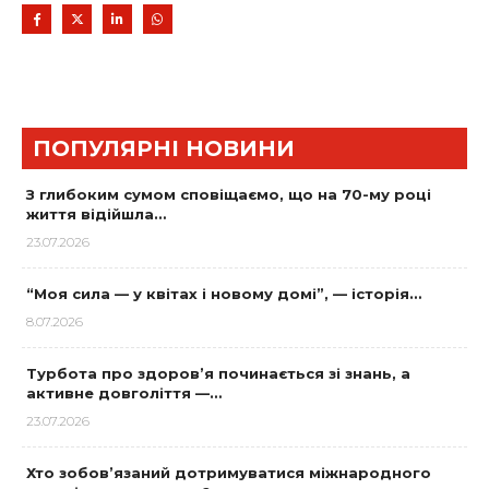
ПОПУЛЯРНІ НОВИНИ
З глибоким сумом сповіщаємо, що на 70-му році
життя відійшла…
23.07.2026
“Моя сила — у квітах і новому домі”, — історія…
8.07.2026
Турбота про здоров’я починається зі знань, а
активне довголіття —…
23.07.2026
Хто зобов’язаний дотримуватися міжнародного