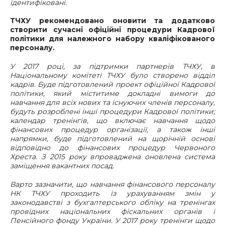
ідентифіковані.
ТЧХУ рекомендовано оновити та додатково
створити сучасні офіційні процедури Кадрової
політики для належного набору кваліфікованого
персоналу.
У 2017 році, за підтримки партнерів ТЧХУ, в
Національному комітеті ТЧХУ було створено відділ
кадрів. Буде підготовлений проект офіційної Кадрової
політики, який міститиме докладні вимоги до
навчання для всіх нових та існуючих членів персоналу,
будуть розроблені інші процедури Кадрової політики;
календар тренінгів, що включає навчання щодо
фінансових процедур організації, а також інші
напрямки, буде підготовлений на щорічній основі
відповідно до фінансових процедур Червоного
Хреста. З 2015 року впроваджена оновлена система
заміщення вакантних посад.
Варто зазначити, що навчання фінансового персоналу
НК ТЧХУ проходить із урахуванням змін у
законодавстві з бухгалтерського обліку на тренінгах
провідних національних фіскальних органів і
Пенсійного фонду України. У 2017 року тренінги щодо