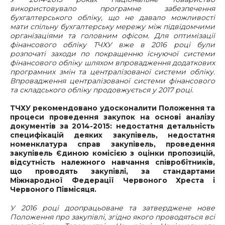
використовувало програмне забезпечення
бухгалтерського обліку, що не давало можливості
мати спільну бухгалтерську мережу між підвідомчими
організаціями та головним офісом. Для оптимізації
фінансового обліку ТЧХУ вже в 2016 році були
розпочаті заходи по покращенню існуючої системи
фінансового обліку шляхом впровадження додаткових
програмних змін та централізованої системи обліку.
Впровадження централізованої системи фінансового
та складського обліку продовжується у 2017 році.
ТЧХУ рекомендовано удосконалити Положення та
процеси проведення закупок на основі аналізу
документів за 2014-2015: недостатня детальність
специфікацій деяких закупівель, недостатня
номенклатура справ закупівель, проведення
закупівель Єдиною комісією з оцінки пропозицій,
відсутність належного навчання співробітників,
що проводять закупівлі, за стандартами
Міжнародної Федерації Червоного Хреста і
Червоного Півмісяця.
У 2016 році доопрацьоване та затверджене нове
Положення про закупівлі, згідно якого проводяться всі