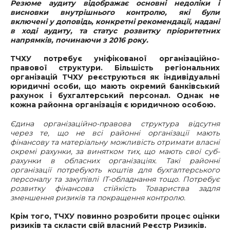
Резюме аудиту відображає основні недоліки і
висновки внутрішнього контролю, які були
включені у доповідь, конкретні рекомендації, надані
в ході аудиту, та статус розвитку пріоритетних
напрямків, починаючи з 2016 року.
ТЧХУ потребує уніфікованої організаційно-
правової структури. Більшість регіональних
організацій ТЧХУ реєструються як індивідуальні
юридичні особи, що мають окремий банківський
рахунок і бухгалтерський персонал. Однак не
кожна районна організація є юридичною особою.
Єдина організаційно-правова структура відсутня
через те, що не всі районні організації мають
фінансову та матеріальну можливість отримати власні
окремі рахунки, за винятком тих, що мають свої суб-
рахунки в обласних організаціях. Такі районні
організації потребують коштів для бухгалтерського
персоналу та закупівлі ІТ-обладнання тощо. Потребує
розвитку фінансова стійкість Товариства задля
зменшення ризиків та покращення контролю.
Крім того, ТЧХУ повинно розробити процес оцінки
ризиків та скласти свій власний Реєстр Ризиків.