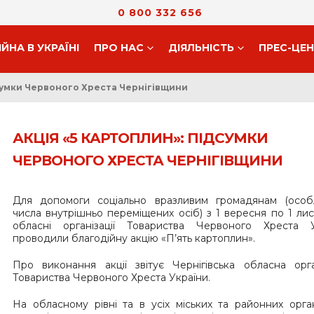
0 800 332 656
ІЙНА В УКРАЇНІ
ПРО НАС
ДIЯЛЬНIСТЬ
ПРЕС-ЦЕ
дсумки Червоного Хреста Чернігівщини
АКЦІЯ «5 КАРТОПЛИН»: ПІДСУМКИ
ЧЕРВОНОГО ХРЕСТА ЧЕРНІГІВЩИНИ
Для допомоги соціально вразливим громадянам (особ
числа внутрішньо переміщених осіб) з 1 вересня по 1 ли
обласні організації Товариства Червоного Хреста У
проводили благодійну акцію «П’ять картоплин».
Про виконання акції звітує Чернігівська обласна орга
Товариства Червоного Хреста України.
На обласному рівні та в усіх міських та районних орган