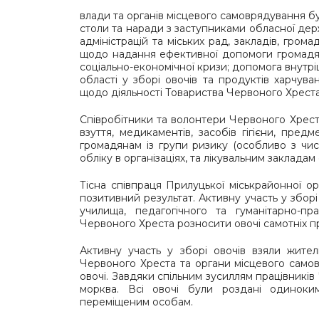
влади та органів місцевого самоврядування бул
столи та наради з заступниками обласної держ
адміністрацій та міських рад, закладів, гром
щодо надання ефективної допомоги громадяна
соціально-економічної кризи; допомога внут
області у зборі овочів та продуктів харчув
щодо діяльності Товариства Червоного Хреста
Співробітники та волонтери Червоного Хреста
взуття, медикаментів, засобів гігієни, пре
громадянам із групи ризику (особливо з чис
обліку в організаціях, та лікувальним закладам 
Тісна співпраця Прилуцької міськрайонної ор
позитивний результат. Активну участь у зборі 
училища, педагогічного та гуманітарно-п
Червоного Хреста розносити овочі самотніх пр
Активну участь у зборі овочів взяли жител
Червоного Хреста та органи місцевого самовр
овочі. Завдяки спільним зусиллям працівників
морква. Всі овочі були роздані одиноки
переміщеним особам.