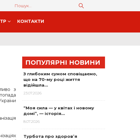
НТР
КОНТАКТИ
ПОПУЛЯРНІ НОВИНИ
З глибоким сумом сповіщаємо,
що на 70-му році життя
відійшла…
ливо з
23.07.2026
стопада
країни
“Моя сила — у квітах і новому
домі”, — історія…
нізація
8.07.2026
ізаціях
Турбота про здоров’я