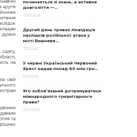
онавчої
починається зі знань, а активне
 круглі
довголіття —…
айонних
23.07.2026
питання
аслідок
акладам
Другий день триває ліквідація
ї думки
наслідків російської атаки у
місті Вишневе…
7.07.2026
 одягу,
бласті,
ають на
У червні Український Червоний
Хрест надав понад 60 млн грн…
8.07.2026
ла свій
дичного
естрам
Хто зобов’язаний дотримуватися
міжнародного гуманітарного
права?
цівники
15.07.2026
здавали
опля та
рішньо