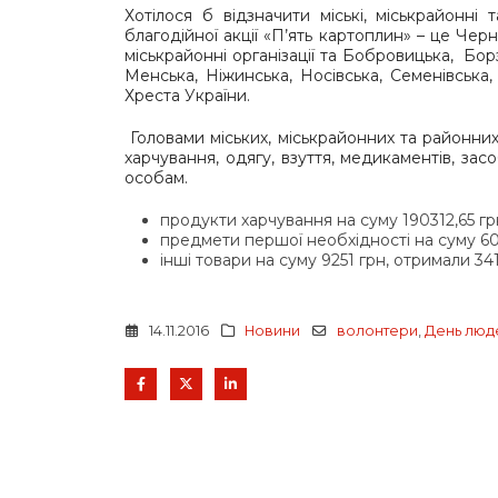
Хотілося б відзначити міські, міськрайонні
благодійної акції «П’ять картоплин» – це Черн
міськрайонні організації та Бобровицька, Борз
Менська, Ніжинська, Носівська, Семенівська,
Хреста України.
Головами міських, міськрайонних та районних 
харчування, одягу, взуття, медикаментів, зас
особам.
продукти харчування на суму 190312,65 гр
предмети першої необхідності на суму 60
інші товари на суму 9251 грн, отримали 341
14.11.2016
Новини
волонтери
,
День люде