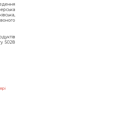
ведення
верська
івська,
рвоного
одуктів
гу 5028
ярі