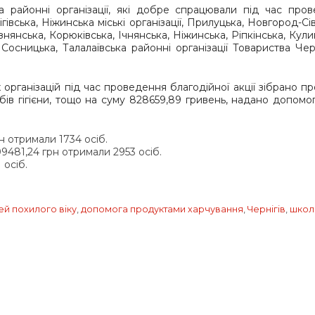
 та районні організації, які добре спрацювали під час про
ігівська, Ніжинська міські організації, Прилуцька, Новгород-Сі
нянська, Корюківська, Ічнянська, Ніжинська, Ріпкінська, Кулик
 Сосницька, Талалаївська районні організації Товариства Че
організацій під час проведення благодійної акції зібрано пр
обів гігієни, тощо на суму 828659,89 гривень, надано допомо
н отримали 1734 осіб.
9481,24 грн отримали 2953 осіб.
 осіб.
й похилого віку
,
допомога продуктами харчування
,
Чернігів
,
школ