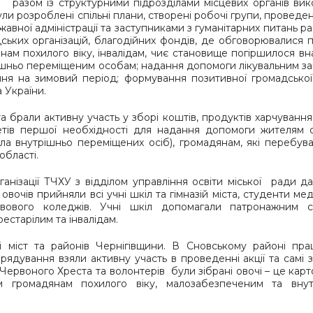
разом із структурними підрозділами місцевих органів вик
и розроблені спільні плани, створені робочі групи, проведені
авної адміністрації та заступниками з гуманітарних питань р
адських організацій, благодійних фондів, де обговорювалися 
м похилого віку, інвалідам, чиє становище погіршилося вн
рішньо переміщеним особам; надання допомоги лікувальним з
ання на зимовий період; формування позитивної громадсько
 України.
 брали активну участь у зборі коштів, продуктів харчування,
дметів першої необхідності для надання допомоги жителям о
ла внутрішньо переміщених осіб), громадянам, які перебув
області.
ганізації ТЧХУ з відділом управління освіти міської ради да
овочів прийняли всі учні шкіл та гімназій міста, студенти ме
равового коледжів. Учні шкіл допомагали патронажним с
естарілим та інвалідам.
і міст та районів Чернігівщини. В Сновському районі пра
ядування взяли активну участь в проведенні акції та самі 
 Червоного Хреста та волонтерів були зібрані овочі – це карт
м громадянам похилого віку, малозабезпеченим та внут