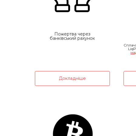
Пожертва через
банківський рахунок
Сплач
Liq
на
Докладніше