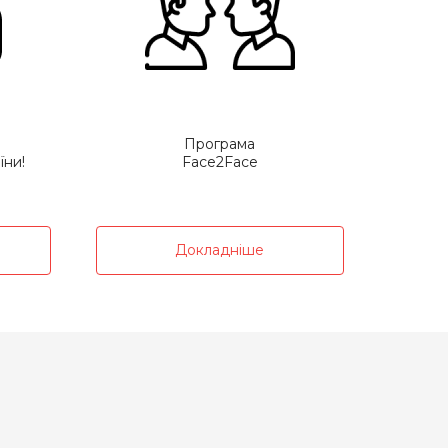
Програма
їни!
Face2Face
Докладніше