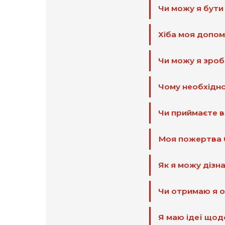
Чи можу я бути
Хіба моя допом
Чи можу я зроб
Чому необхідно
Чи приймаєте ви
Моя пожертва б
Як я можу дізн
Чи отримаю я о
Я маю ідеї щод