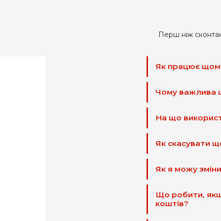
Перш ніж сконтак
Як працює щомі
Чому важлива 
На що використ
Як скасувати щ
Як я можу зміни
Що робити, якщ
коштів?