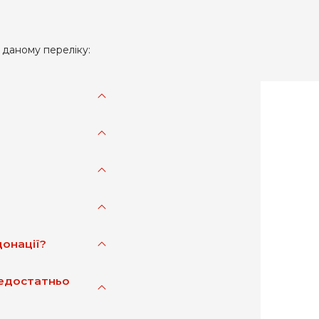
 даному переліку:
донації?
недостатньо