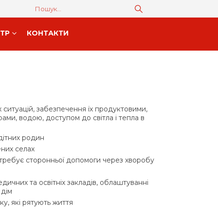
НТР
КОНТАКТИ
 ситуацій, забезпечення їх продуктовими,
ами, водою, доступом до світла і тепла в
дітних родин
ених селах
потребує сторонньої допомоги через хворобу
дичних та освітніх закладів, облаштуванні
 дім
у, які рятують життя