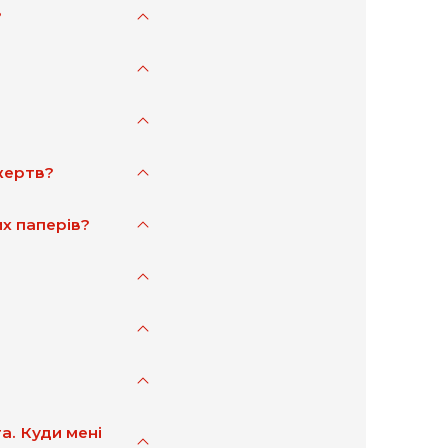
?
жертв?
их паперів?
а. Куди мені