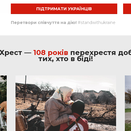
ПІДТРИМАТИ УКРАЇНЦІВ
Перетвори співчуття на дію!
#standwithukraine
Хрест —
108 років
перехрестя добр
тих, хто в біді!