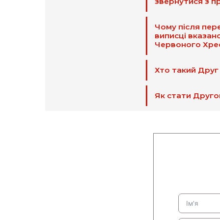
звернутися з п
Чому після пер
виписці вказан
Червоного Хре
Хто такий Друг
Як стати Друго