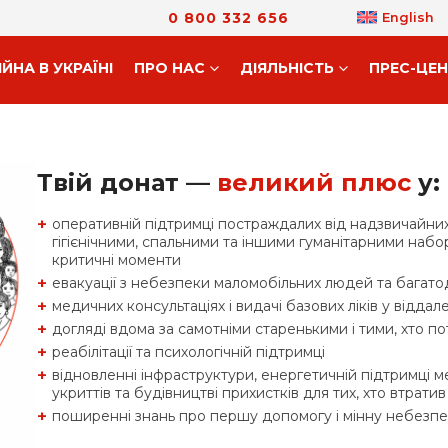
0 800 332 656
English
ІЙНА В УКРАЇНІ
ПРО НАС
ДIЯЛЬНIСТЬ
ПРЕС-ЦЕ
Твій донат —
великий плюс
у:
оперативній підтримці постраждалих від надзвичайних
гігієнічними, спальними та іншими гуманітарними набор
критичні моменти
евакуації з небезпеки маломобільних людей та багато
медичних консультаціях і видачі базових ліків у віддал
догляді вдома за самотніми старенькими і тими, хто 
реабілітації та психологічній підтримці
відновленні інфраструктури, енергетичній підтримці ме
укриттів та будівництві прихистків для тих, хто втратив
поширенні знань про першу допомогу і мінну небезпек