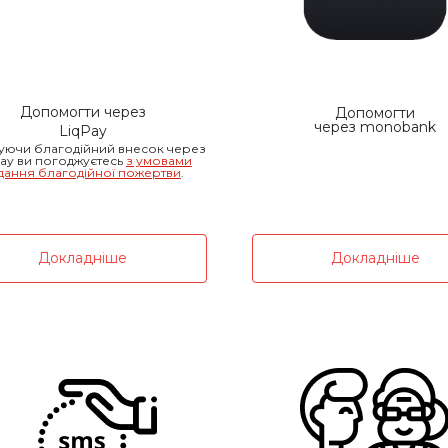
Допомогти через
Допомогти
через monobank
LiqPay
уючи благодійний внесок через
Pay ви погоджуєтесь
з умовами
дання благодійної пожертви
.
Докладніше
Докладніше