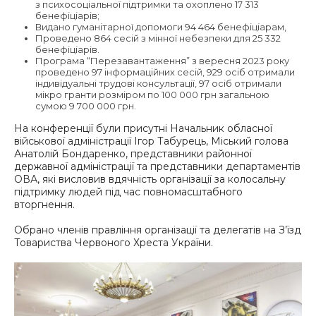
з психосоціальної підтримки та охоплено 17 313
бенефіціарів;
Видано гуманітарної допомоги 94 464 бенефіціарам,
Проведено 864 сесій з мінної небезпеки для 25 332
бенефіціарів.
Програма “Перезавантаження” з вересня 2023 року
проведено 97 інформаційних сесій, 929 осіб отримали
індивідуальні трудові консультації, 97 осіб отримали
мікро гранти розміром по 100 000 грн загальною
сумою 9 700 000 грн.
На конференції були присутні Начальник обласної
військової адміністрації Ігор Табурець, Міський голова
Анатолій Бондаренко, представники районної
державної адміністрації та представники департаментів
ОВА, які висловив вдячність організації за колосальну
підтримку людей під час повномасштабного
вторгнення.
Обрано членів правління організації та делегатів на З’їзд
Товариства Червоного Хреста України.