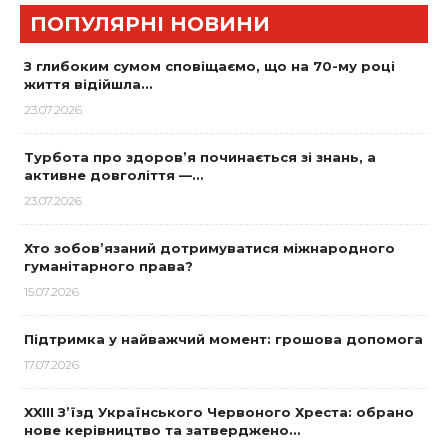
ПОПУЛЯРНІ НОВИНИ
З глибоким сумом сповіщаємо, що на 70-му році
життя відійшла…
23.07.2026
Турбота про здоров’я починається зі знань, а
активне довголіття —…
23.07.2026
Хто зобов’язаний дотримуватися міжнародного
гуманітарного права?
15.07.2026
Підтримка у найважчий момент: грошова допомога
17.07.2026
XXIII З’їзд Українського Червоного Хреста: обрано
нове керівництво та затверджено…