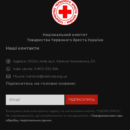
Національний комітет
Товариства Червоного Хреста України
Наші контакти
Адреса:
01024, Київ, вул. Євгена Чикаленка, 30
Інфо-центр:
0 800 332 656
Пошта:
national@redcross.org.ua
Підписатись на головні новини:
Вписуючи свою електронну адресу та натискаючи кнопку “ПІДПИСАТИСЬ”,
Ви підтверджуєте, що ознайомилися та погоджуєтеся з
Повідомленням про
обробку персональних даних.