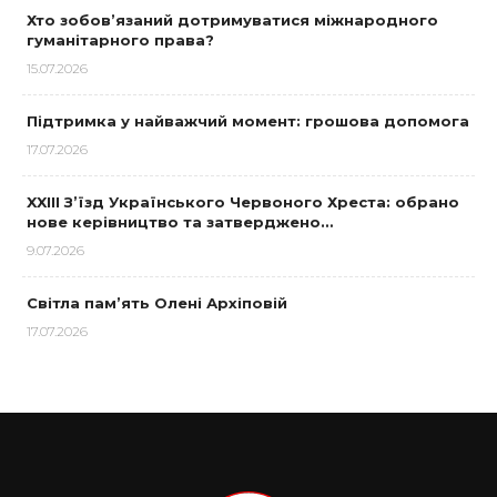
Хто зобов’язаний дотримуватися міжнародного
гуманітарного права?
15.07.2026
Підтримка у найважчий момент: грошова допомога
17.07.2026
XXIII З’їзд Українського Червоного Хреста: обрано
нове керівництво та затверджено…
9.07.2026
Світла пам’ять Олені Архіповій
17.07.2026