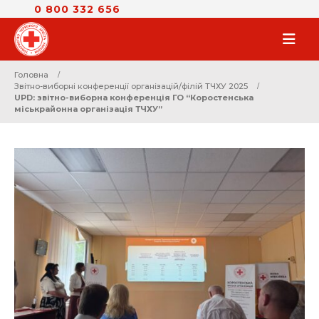
0 800 332 656
Головна
Звітно-виборні конференції організацій/філій ТЧХУ 2025
UPD: звітно-виборна конференція ГО “Коростенська
міськрайонна організація ТЧХУ”