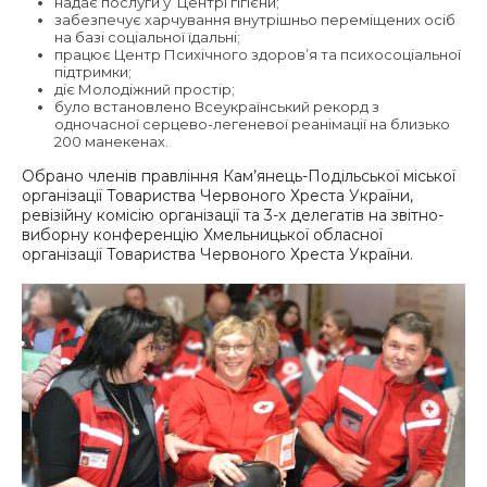
надає послуги у Центрі гігієни;
забезпечує харчування внутрішньо переміщених осіб
на базі соціальної їдальні;
працює Центр Психічного здоровʼя та психосоціальної
підтримки;
діє Молодіжний простір;
було встановлено Всеукраїнський рекорд з
одночасної серцево-легеневої реанімації на близько
200 манекенах.
Обрано членів правління Кам’янець-Подільської міської
організації Товариства Червоного Хреста України,
ревізійну комісію організації та 3-х делегатів на звітно-
виборну конференцію Хмельницької обласної
організації Товариства Червоного Хреста України.