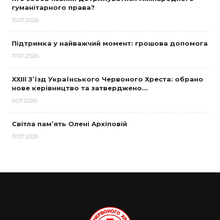
гуманітарного права?
15.07.2026
Підтримка у найважчий момент: грошова допомога
17.07.2026
XXIII З’їзд Українського Червоного Хреста: обрано
нове керівництво та затверджено…
9.07.2026
Світла пам’ять Олені Архіповій
17.07.2026