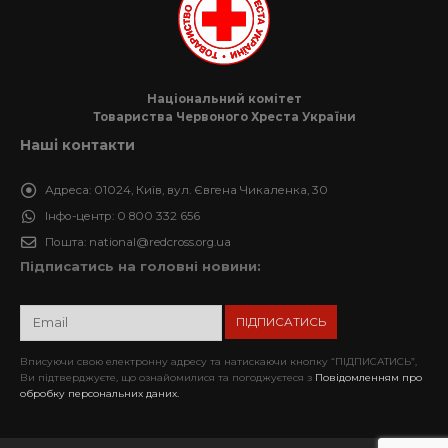
Національний комітет
Товариства Червоного Хреста України
Наші контакти
Адреса:
01024, Київ, вул. Євгена Чикаленка, 30
Інфо-центр:
0 800 332 656
Пошта:
national@redcross.org.ua
Підписатись на головні новини:
Вписуючи свою електронну адресу та натискаючи кнопку “ПІДПИСАТИСЬ”,
Ви підтверджуєте, що ознайомилися та погоджуєтеся з
Повідомленням про
обробку персональних даних.