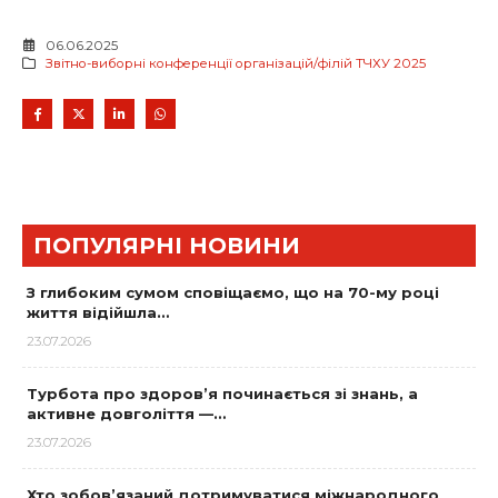
06.06.2025
Звітно-виборні конференції організацій/філій ТЧХУ 2025
ПОПУЛЯРНІ НОВИНИ
З глибоким сумом сповіщаємо, що на 70-му році
життя відійшла…
23.07.2026
Турбота про здоров’я починається зі знань, а
активне довголіття —…
23.07.2026
Хто зобов’язаний дотримуватися міжнародного