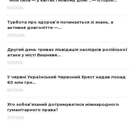
“Моя сила — у квітах і новому домі”, — історія…
8.07.2026
Турбота про здоров’я починається зі знань, а
активне довголіття —…
23.07.2026
Другий день триває ліквідація наслідків російської
атаки у місті Вишневе…
7.07.2026
У червні Український Червоний Хрест надав понад
60 млн грн…
8.07.2026
Хто зобов’язаний дотримуватися міжнародного
гуманітарного права?
15.07.2026