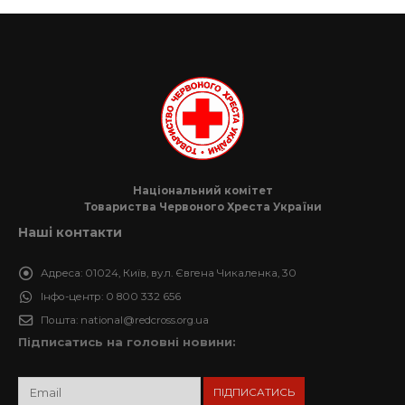
Національний комітет
Товариства Червоного Хреста України
Наші контакти
Адреса:
01024, Київ, вул. Євгена Чикаленка, 30
Інфо-центр:
0 800 332 656
Пошта:
national@redcross.org.ua
Підписатись на головні новини: