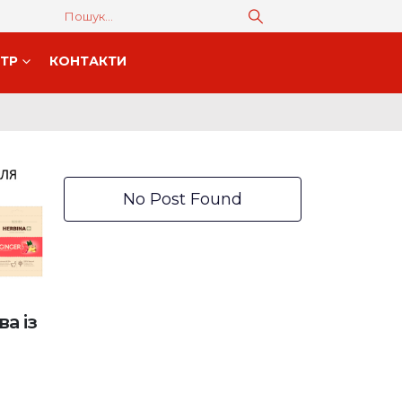
НТР
КОНТАКТИ
No Post Found
а із