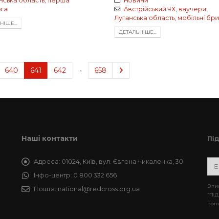
нська область
,
перша
Новини
га
Австрійський ЧХ
,
ваучери
,
Луганська область
,
мобільні бр
IШЕ...
ДЕТАЛЬНIШЕ...
…
640
641
642
658
Наші контакти
Пі
Адреса:
01024, Київ, вул. Євгена Чикаленка, 30
Інфо-центр:
0 800 332 656
Впис
Пошта:
national@redcross.org.ua
“ПІД
пого