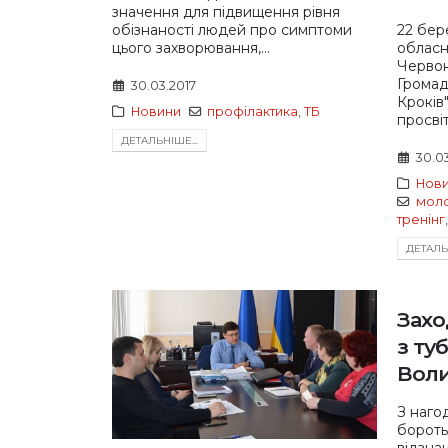
значення для підвищення рівня
22 бер
обізнаності людей про симптоми
обласн
цього захворювання,...
Червон
Громад
30.03.2017
Кроків
Новини
профілактика
,
ТБ
просві
ДЕТАЛЬНIШЕ...
30.0
Нов
мол
тренінг
ДЕТАЛЬН
Захо
з ту
Воли
З наго
бороть