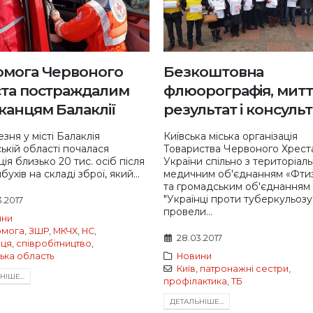
мога Червоного
Безкоштовна
та постраждалим
флюорографія, мит
анцям Балаклії
результат і консульт
зня у місті Балаклія
Київська міська організація
ській області почалася
Товариства Червоного Хрест
ія близько 20 тис. осіб після
України спільно з територіал
ибухів на складі зброї, який...
медичним об'єднанням «Фтиз
та громадським об'єднанням
"Українці проти туберкульозу
3.2017
провели...
ини
омога
,
ЗШР
,
МКЧХ
,
НС
,
28.03.2017
аця
,
співробітництво
,
ька область
Новини
Київ
,
патронажні сестри
,
IШЕ...
профілактика
,
ТБ
ДЕТАЛЬНIШЕ...