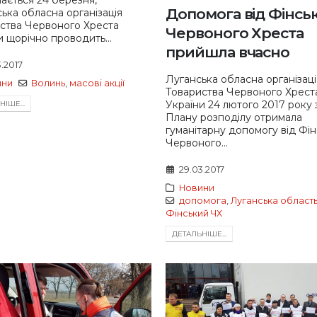
чається 24 березня,
Допомога від Фінсь
ька обласна організація
ства Червоного Хреста
Червоного Хреста
и щорічно проводить...
прийшла вчасно
.2017
Луганська обласна організаці
ини
Волинь
,
масові акції
Товариства Червоного Хрест
України 24 лютого 2017 року 
IШЕ...
Плану розподілу отримала
гуманітарну допомогу від Фі
Червоного...
29.03.2017
Новини
допомога
,
Луганська област
Фінський ЧХ
ДЕТАЛЬНIШЕ...