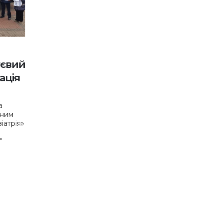
тєвий
ація
а
ьним
іатрія»
"