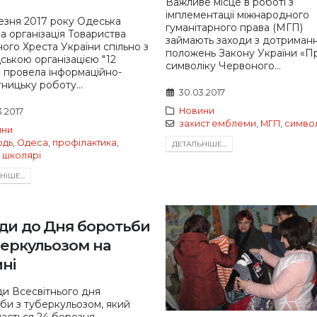
Важливе місце в роботі з
імплементації міжнародного
езня 2017 року Одеська
гуманітарного права (МГП)
а організація Товариства
займають заходи з дотриман
ого Хреста України спільно з
положень Закону України «П
ською організацією "12
символіку Червоного...
" провела інформаційно-
тницьку роботу...
30.03.2017
Новини
3.2017
захист емблеми
,
МГП
,
символ
ини
одь
,
Одеса
,
профілактика
,
ДЕТАЛЬНIШЕ...
,
школярі
IШЕ...
ди до Дня боротьби
беркульозом на
ні
ди Всесвітнього дня
би з туберкульозом, який