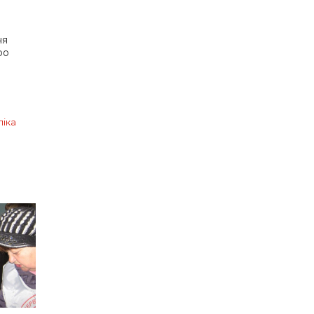
ня
ро
іка