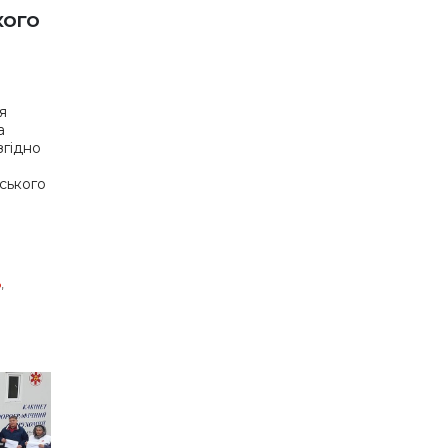
кого
я
а
згідно
нського
ь
,