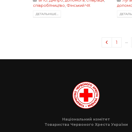
ВПО
,
Дніпро
,
допомога
,
співраця
,
Луга
співробітництво
,
Фінський ЧХ
допомо
ДЕТАЛЬНIШЕ...
ДЕТАЛЬН
…
1
Національний комітет
Товариства Червоного Хреста України