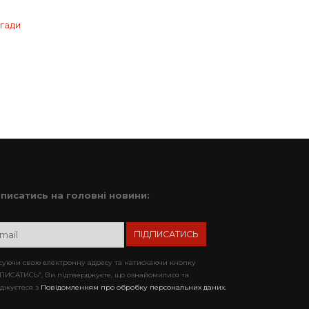
игади
дписатись на головні новини:
уючи свою електронну адресу та натискаючи кнопку
ПИСАТИСЬ”, Ви підтверджуєте, що ознайомилися та
джуєтеся з
Повідомленням про обробку персональних даних.