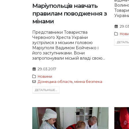
відзна
Маріупольців навчать
Волинс
Товари
правилам поводження з
Україн
мінами
29.03
Представники Товариства
Нов
Червоного Хреста України
зустрілися з міським головою
ДЕТАЛЬН
Маріуполя Вадимом Бойченко і
його заступниками. Вони
запропонували міській владі свою...
29.03.2017
Новини
Донецька область
,
мінна безпека
ДЕТАЛЬНIШЕ...