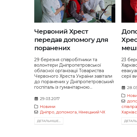
Червоний Хрест
Допо
передав допомогу для
Хрес
поранених
мешк
29 березня співробітники та
23 бере
волонтери Дніпропетровської
Харків
обласної організації Товариства
евакуац
Червоного Хреста України завітали
серії в
до поранених у Дніпропетровський
госпіталь із гуманітарною...
28.0
Нов
29.03.2017
доп
Новини
співпр
Дніпро
,
допомога
,
Німецький ЧХ
Харківс
ДЕТАЛЬНIШЕ...
ДЕТАЛЬН