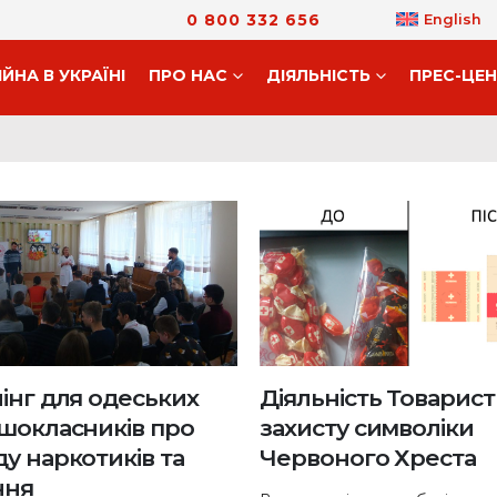
0 800 332 656
English
ІЙНА В УКРАЇНІ
ПРО НАС
ДIЯЛЬНIСТЬ
ПРЕС-ЦЕ
інг для одеських
Діяльність Товариств
шокласників про
захисту символіки
у наркотиків та
Червоного Хреста
ння