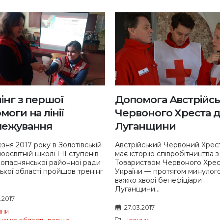
інг з першої
Допомога Австрійс
моги на лінії
Червоного Хреста 
межування
Луганщини
езня 2017 року в Золотівській
Австрійський Червоний Хрес
оосвітній школі І-ІІ ступенів
має історію співробітництва з
опаснянської районної ради
Товариством Червоного Хрес
ької області пройшов тренінг
України — протягом минулог
важко хворі бенефіціари
Луганщини...
.2017
27.03.2017
ини