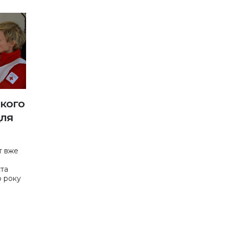
ького
для
т вже
та
о року