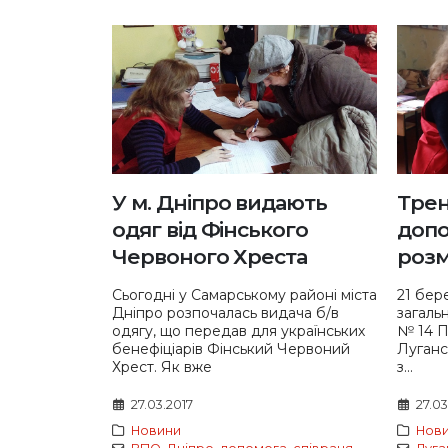
У м. Дніпро видають
Трен
одяг від Фінського
допо
Червоного Хреста
роз
Сьогодні у Самарському районі міста
21 бер
Дніпро розпочалась видача б/в
загальн
одягу, що передав для українських
№ 14 П
бенефіціарів Фінський Червоний
Луганс
Хрест. Як вже
з...
27.03.2017
27.03
Новини
Нов