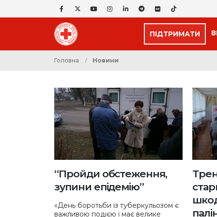
В
ПІДТРИМАТИ
Головна
Новини
Трен
“Пройди обстеження,
стар
зупини епідемію”
шкод
«День боротьби із туберкульозом є
палі
важливою подією і має велике