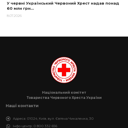
У червні Український Червоний Хрест надав понад
60 млн грн…
8.07.2026
Національний комітет
Товариства Червоного Хреста України
Наші контакти
Адреса:
01024, Київ, вул. Євгена Чикаленка, 30
Інфо-центр:
0 800 332 656