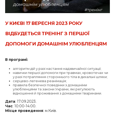
У КИЄВІ 17 ВЕРЕСНЯ 2023 РОКУ
ВІДБУДЕТЬСЯ ТРЕНІНГ З ПЕРШОЇ
ДОПОМОГИ ДОМАШНІМ УЛЮБЛЕНЦЯМ
В програмі:
алгоритм дій у разі настання надзвичайної ситуації;
навички першої допомоги при травмах, кровотечах чи
у разі потрапляння стороннього тіла в дихальні шляхи;
серцево-легенева реанімація;
правила безпечної поведінки з домашніми
улюбленцями та закони України, які регулюють
відношення й проживання з домашніми тваринами.
Дата
: 17.09.2023.
Час
: 10:00-14:00.
Місце
проведення
: м.Київ.