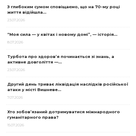
З глибоким сумом сповіщаємо, що на 70-му році
життя відійшла…
23.07.2026
“Моя сила — у квітах і новому домі”, — історія…
8.07.2026
Турбота про здоров’я починається зі знань, а
активне довголіття —…
23.07.2026
Другий день триває ліквідація наслідків російської
атаки у місті Вишневе…
7.07.2026
Хто зобов’язаний дотримуватися міжнародного
гуманітарного права?
15.07.2026