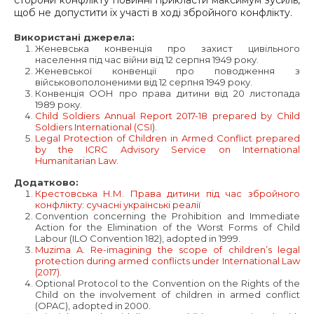
щоб не допустити їх участі в ході збройного конфлікту.
Використані джерела:
Женевська конвенція про захист цивільного
населення під час війни від 12 серпня 1949 року.
Женевської конвенції про поводження з
військовополоненими від 12 серпня 1949 року.
Конвенція ООН про права дитини від 20 листопада
1989 року.
Child Soldiers Annual Report 2017-18 prepared by Child
Soldiers International (CSI
).
Legal Protection of Children in Armed Conflict prepared
by the ICRC Advisory Service on International
Humanitarian Law
.
Додатково:
Крестовська Н.М. Права дитини під час збройного
конфлікту: сучасні українські реалії
Convention concerning the Prohibition and Immediate
Action for the Elimination of the Worst Forms of Child
Labour (ILO Convention 182), adopted in 1999.
Muzima A. Re-imagining the scope of children’s legal
protection during armed conflicts under International Law
(2017)
.
Optional Protocol to the Convention on the Rights of the
Child on the involvement of children in armed conflict
(OPAC), adopted in 2000.