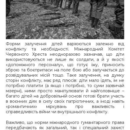
Форми залучення дітей варіюються залежно від
конфлікту та необхідності. Міжнародний Комітет
Червоного Хреста неодноразово зазначав, що діти
використовуються не лише як солдати, а й у якості
«допоміжного персоналу», що готує їжу, приносить
зброю та боєприпаси на поле бою або залучається до
розвідувальних місій тощо. Таке залучення, на думку
сторін конфлікту, має ряд плюсів: діти мало їдять, їм не
потрібно платити (а якщо і потрібно, то суми зазвичай
мізерні), ними просто маніпулювати й найголовніше –
багато дітей на добровільній основі готові брати участь
в воєнних діях в силу своїх патріотичних, а іноді навіть
«романтичних» міркувань про важливість і
справедливість війни чи внутрішнього конфлікту.
Важливо, що норми міжнародного гуманітарного права
передбачають як загальний, так і спеціальний захист