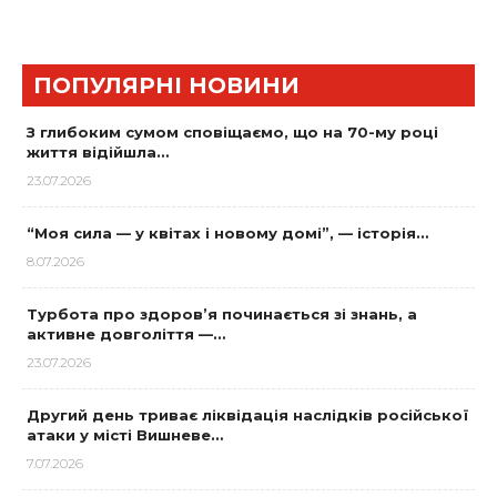
ПОПУЛЯРНІ НОВИНИ
З глибоким сумом сповіщаємо, що на 70-му році
життя відійшла…
23.07.2026
“Моя сила — у квітах і новому домі”, — історія…
8.07.2026
Турбота про здоров’я починається зі знань, а
активне довголіття —…
23.07.2026
Другий день триває ліквідація наслідків російської
атаки у місті Вишневе…
7.07.2026