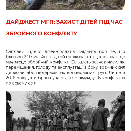
ДАЙДЖЕСТ МГП: ЗАХИСТ ДІТЕЙ ПІД ЧАС
ЗБРОЙНОГО КОНФЛІКТУ
Світовий індекс дітей-солдатів свідчить про те, що
близько 240 мільйонів дітей проживають в державах, де
має місце збройний конфлікт. Більшість зазнає насилля,
переміщення, голоду та експлуатації з боку воєнних сил
держави або недержавних воєнізованих груп. Лише з
2016 року діти брали участь, як мінімум, у 18 конфліктах
по всьому світі.