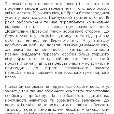
Зокрема, сторони конфлікту повинні вживати всіх
можливих заходів для забезпечення того, щоб особи,
які не досягли 15-річного віку, не брали безпосередньої
участі у воєнних діях. Примусовий призив осіб до 15
років заборонений та має передбачати кримінальну
відповідальність за національним законодавством.
Додатковий Протокол також зобов’язує сторони, що
беруть участь у конфлікті, утримуватися від призову
осіб, які не досягли 15-річного віку. А у випадку
вербування осіб, які досягли п’ятнадцятирічного віку,
але яким ще не виповнилося вісімнадцять, сторони
повинні віддавати перевагу особам більш старшого
віку. Крім того, статус військовополоненого, який
можуть отримати діти, які беруть участь у конфлікті, не
призводить до втрати спеціального захисту
передбаченого нормами міжнародного гуманітарного
права.
Якими би мотивами не керувались сторони конфлікту,
захист дітей під час збройного конфлікту представляє
серйозну проблему. Їх позбавляють дитинства,
можливості навчатись та розвиватись залучаючи до
конфліктів, які вони не розпочинали, калічать, вбивають
та розлучають з найріднішими людьми – сім’єю. Тому
сторони конфлікту повинні прикласти максимум зусиль,