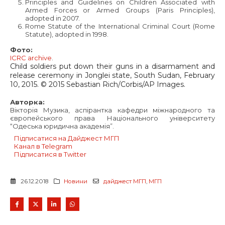
Principles and Guidelines on Children Associated with
Armed Forces or Armed Groups (Paris Principles),
adopted in 2007.
Rome Statute of the International Criminal Court (Rome
Statute), adopted in 1998.
Фото:
ICRC archive
.
Child soldiers put down their guns in a disarmament and
release ceremony in Jonglei state, South Sudan, February
10, 2015. © 2015 Sebastian Rich/Corbis/AP Images.
Авторка:
Вікторія Музика, аспірантка кафедри міжнародного та
європейського права Національного університету
“Одеська юридична академія”.
Підписатися на Дайджест МГП
Канал в Telegram
Підписатися в Twitter
26.12.2018
Новини
дайджест МГП
,
МГП