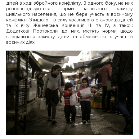
дітей в ході збройного конфлікту. З одного боку, на них
розповсюджуються норми загального захисту
цивільного населення, що не бере участь в воєнному
конфлікті. З іншого – в силу уразливого становища дітей
та їх віку Женевська Конвенція ІІІ та IV, а також
Додаткові Протоколи до них, містять норми щодо
спеціального захисту дітей та обмеження їх участі в
воєнних діях.