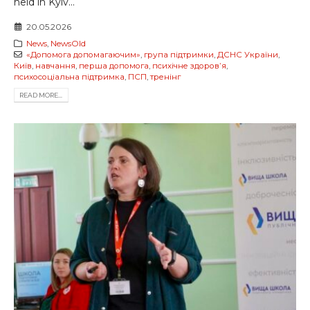
held in Kyiv...
20.05.2026
News
,
NewsOld
«Допомога допомагаючим»
,
група підтримки
,
ДСНС України
,
Київ
,
навчання
,
перша допомога
,
психічне здоровʼя
,
психосоціальна підтримка
,
ПСП
,
тренінг
READ MORE...