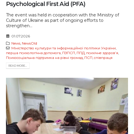
Psychological First Aid (PFA)
The event was held in cooperation with the Ministry of
Culture of Ukraine as part of ongoing efforts to
strengthen...
01.07.2026
News
,
NewsOld
Міністерство культури та інформаційної політики України
,
перша психологічна допомога
,
ПЗПСП
,
ППД
,
психічне здоровʼя
,
Психосоціальна підтримка на рівні громад
,
ПСП
,
співпраця
READ MORE...