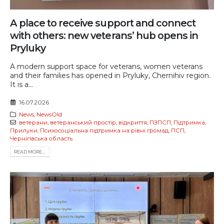
A place to receive support and connect
with others: new veterans’ hub opens in
Pryluky
A modern support space for veterans, women veterans
and their families has opened in Pryluky, Chernihiv region.
It is a...
16.07.2026
News
,
NewsOld
ветерани
,
ветеранський простір
,
відкриття
,
ПЗПСП
,
Підтримка
,
Прилуки
,
Психосоціальна підтримка на рівні громад
,
ПСП
,
Чернігівська область
READ MORE...