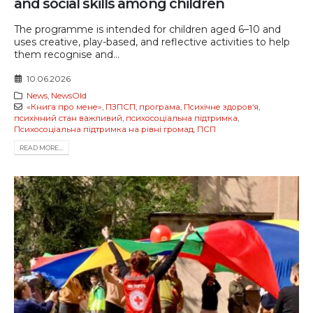
and social skills among children
The programme is intended for children aged 6–10 and
uses creative, play-based, and reflective activities to help
them recognise and...
10.06.2026
News
,
NewsOld
«Книга про мене»
,
ПЗПСП
,
програма
,
Психічне здоров‘я
,
психічний стан важливий
,
психосоціальна підтримка
,
Психосоціальна підтримка на рівні громад
,
ПСП
READ MORE...