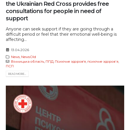
the Ukrainian Red Cross provides free
consultations for people in need of
support
Anyone can seek support if they are going through a
difficult period or feel that their emotional well-being is
affecting...
13.04.2026
News
,
NewsOld
Вінницька область
,
ППД
,
Психічне здоров‘я
,
психічне здоровʼя
,
ПСП
READ MORE...