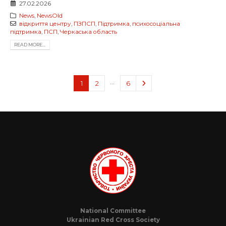
27.02.2026
News
,
NewsOld
відкриття центру
,
ПЗПСП
,
Підтримка
,
психосоціальна
підтримка
,
ПСП
,
Черкаська область
READ MORE...
…
1
2
6
National Committee
Ukrainian Red Cross Society