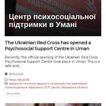
The Ukrainian Red Cross has opened a
Psychosocial Support Centre in Uman
Recently, the official opening of the Ukrainian Red Cross
Psychosocial Support Centre took place in Uman. This is a
safe and...
18.03.2026
News
,
NewsOld
відкриття
,
психічне здоровʼя
,
психічний стан важливий
,
психосоціальна підтримка
,
ПСП
,
центр
,
Черкаська область
READ MORE...