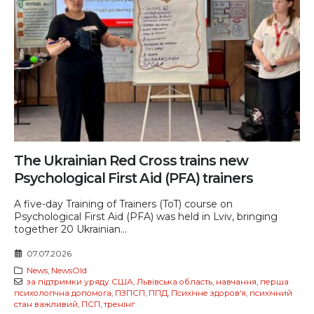
The Ukrainian Red Cross trains new
Psychological First Aid (PFA) trainers
A five-day Training of Trainers (ToT) course on
Psychological First Aid (PFA) was held in Lviv, bringing
together 20 Ukrainian...
07.07.2026
News
,
NewsOld
за підтримки уряду США
,
Львівська область
,
навчання
,
перша
психологічна допомога
,
ПЗПСП
,
ППД
,
Психічне здоров‘я
,
психічний
стан важливий
,
ПСП
,
тренінг