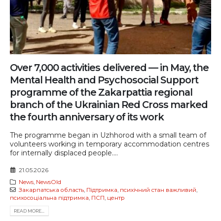
Over 7,000 activities delivered — in May, the
Mental Health and Psychosocial Support
programme of the Zakarpattia regional
branch of the Ukrainian Red Cross marked
the fourth anniversary of its work
The programme began in Uzhhorod with a small team of
volunteers working in temporary accommodation centres
for internally displaced people....
21.05.2026
News
,
NewsOld
Закарпатська область
,
Підтримка
,
психічний стан важливий
,
психосоціальна підтримка
,
ПСП
,
центр
READ MORE...