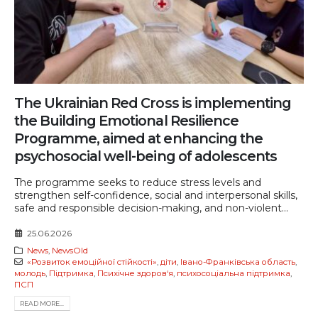
The Ukrainian Red Cross is implementing
the Building Emotional Resilience
Programme, aimed at enhancing the
psychosocial well-being of adolescents
The programme seeks to reduce stress levels and
strengthen self-confidence, social and interpersonal skills,
safe and responsible decision-making, and non-violent...
25.06.2026
News
,
NewsOld
«Розвиток емоційної стійкості»
,
діти
,
Івано-Франківська область
,
молодь
,
Підтримка
,
Психічне здоров‘я
,
психосоціальна підтримка
,
ПСП
READ MORE...