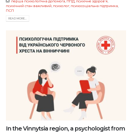
перша психологічна допомога
,
ППД
,
психічне здоровʼя
,
психічний стан важливий
,
психолог
,
психосоціальна підтримка
,
ПСП
READ MORE...
In the Vinnytsia region, a psychologist from