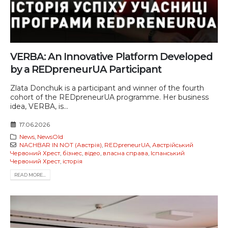
VERBA: An Innovative Platform Developed
by a REDpreneurUA Participant
Zlata Donchuk is a participant and winner of the fourth
cohort of the REDpreneurUA programme. Her business
idea, VERBA, is...
17.06.2026
News
,
NewsOld
NACHBAR IN NOT (Австрія)
,
REDpreneurUA
,
Австрійський
Червоний Хрест
,
бізнес
,
відео
,
власна справа
,
Іспанський
Червоний Хрест
,
історія
READ MORE...