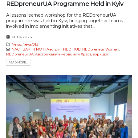
REDpreneurUA Programme Held in Kyiv
A lessons learned workshop for the REDpreneurUA
programme was held in Kyiv, bringing together teams
involved in implementing initiatives that...
08.06.2026
News
,
NewsOld
NACHBAR IN NOT (Австрія)
,
RED HUB
,
REDpreneur Women
,
REDpreneurUA
,
Австрійський Червоний Хрест
,
воркшоп
READ MORE...