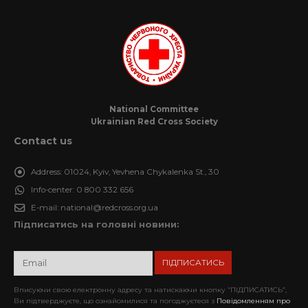
National Committee
Ukrainian Red Cross Society
Contact us
Address:
01024, Kyiv, Yevhena Chykalenka St., 30
Info-center:
0 800 332 656
E-mail:
national@redcross.org.ua
Підписатись на головні новини:
Вписуючи свою електронну адресу та натискаючи кнопку “ПІДПИСАТИСЬ”,
Ви підтверджуєте, що ознайомилися та погоджуєтеся з
Повідомленням про