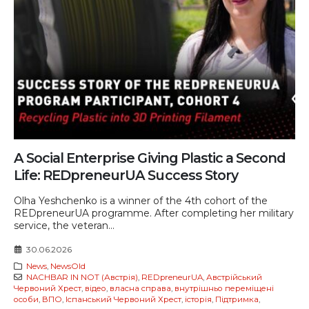
A Social Enterprise Giving Plastic a Second
Life: REDpreneurUA Success Story
Olha Yeshchenko is a winner of the 4th cohort of the
REDpreneurUA programme. After completing her military
service, the veteran...
30.06.2026
News
,
NewsOld
NACHBAR IN NOT (Австрія)
,
REDpreneurUA
,
Австрійський
Червоний Хрест
,
відео
,
власна справа
,
внутрішньо переміщені
особи
,
ВПО
,
Іспанський Червоний Хрест
,
історія
,
Підтримка
,