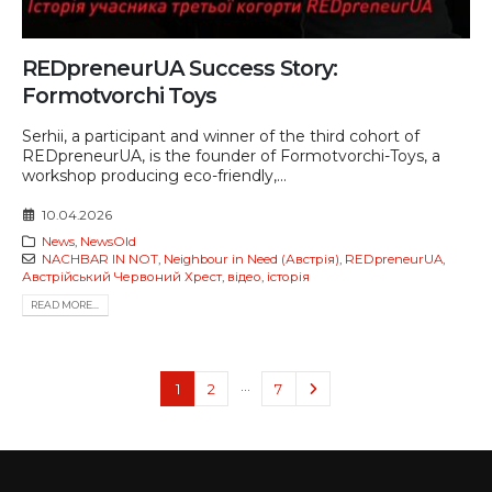
REDpreneurUA Success Story:
Formotvorchi Toys
Serhii, a participant and winner of the third cohort of
REDpreneurUA, is the founder of Formotvorchi-Toys, a
workshop producing eco-friendly,...
10.04.2026
News
,
NewsOld
NACHBAR IN NOT
,
Neighbour in Need (Австрія)
,
REDpreneurUA
,
Австрійський Червоний Хрест
,
відео
,
історія
READ MORE...
…
1
2
7