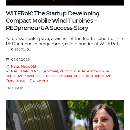
WITERoK: The Startup Developing
Compact Mobile Wind Turbines –
REDpreneurUA Success Story
Yaroslava Polikarpova, a winner of the fourth cohort of the
REDpreneurUA programme, is the founder of WITERoK
— a startup...
07.07.2026
News
,
NewsOld
NACHBAR IN NOT (Австрія)
,
REDpreneurUA
,
Австрійський
Червоний Хрест
,
відео
,
власна справа
,
Іспанський Червоний
Хрест
,
історія
,
Підтримка
READ MORE...