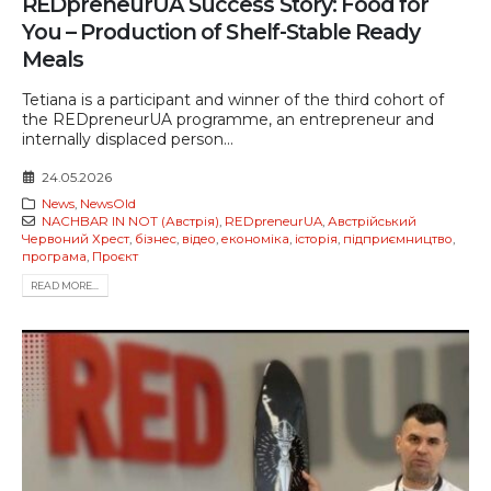
REDpreneurUA Success Story: Food for
You – Production of Shelf-Stable Ready
Meals
Tetiana is a participant and winner of the third cohort of
the REDpreneurUA programme, an entrepreneur and
internally displaced person...
24.05.2026
News
,
NewsOld
NACHBAR IN NOT (Австрія)
,
REDpreneurUA
,
Австрійський
Червоний Хрест
,
бізнес
,
відео
,
економіка
,
історія
,
підприємництво
,
програма
,
Проєкт
READ MORE...