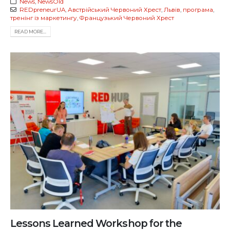
News
,
NewsOld
REDpreneurUA
,
Австрійський Червоний Хрест
,
Львів
,
програма
,
тренінг із маркетингу
,
Французький Червоний Хрест
READ MORE...
Lessons Learned Workshop for the