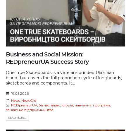
Business and Social Mission:
REDpreneurUA Success Story
One True Skateboards is a veteran-founded Ukrainian
brand that covers the full production cycle of longboards,
skateboards and components. It...
19.05.2026
News
,
NewsOld
REDpreneurUA
,
бізнес
,
відео
,
історія
,
навчання
,
програма
,
соціальне підприємництво
READ MORE...