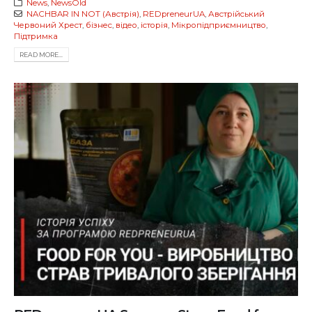
News
,
NewsOld
NACHBAR IN NOT (Австрія)
,
REDpreneurUA
,
Австрійський
Червоний Хрест
,
бізнес
,
відео
,
історія
,
Мікропідприємництво
,
Підтримка
READ MORE...