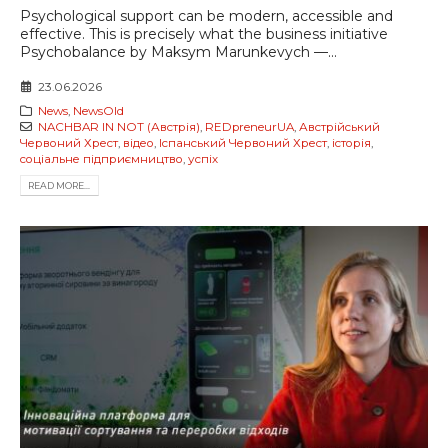
Psychological support can be modern, accessible and
effective. This is precisely what the business initiative
Psychobalance by Maksym Marunkevych —...
23.06.2026
News
,
NewsOld
NACHBAR IN NOT (Австрія)
,
REDpreneurUA
,
Австрійський
Червоний Хрест
,
відео
,
Іспанський Червоний Хрест
,
історія
,
соціальне підприємництво
,
успіх
READ MORE...