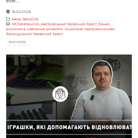
ever....
16.04.2026
News
,
NewsOld
REDpreneurUA
,
Австрійський Червоний Хрест
,
бізнес
,
економіка
,
навчання
,
розвиток
,
соціальне підприємництво
,
Французький Червоний Хрест
READ MORE...