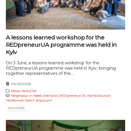
A lessons learned workshop for the
REDpreneurUA programme was held in
Kyiv
On 3 June, a lessons learned workshop for the
REDpreneurUA programme was held in Kyiv, bringing
together representatives of the...
04.06.2026
News
,
NewsOld
Neighbour in Need (Австрія)
,
REDpreneurUA
,
Австрійський
Червоний Хрест
,
воркшоп
READ MORE...