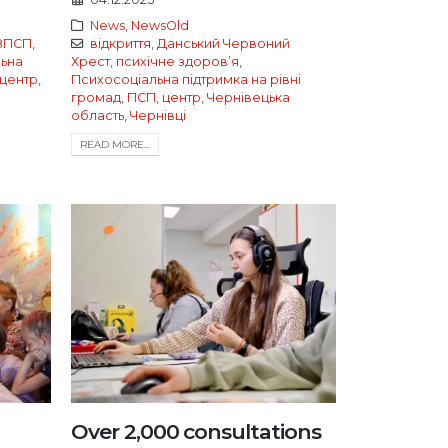
News
,
NewsOld
ЗПСП
,
відкриття
,
Данський Червоний
ьна
Хрест
,
психічне здоровʼя
,
центр
,
Психосоціальна підтримка на рівні
громад
,
ПСП
,
центр
,
Чернівецька
область
,
Чернівці
READ MORE...
Over 2,000 consultations