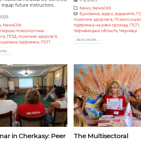
 equip future instructors...
News
,
NewsOld
Буковина
,
відео
,
відкриття
,
П
.2025
психічне здоровʼя
,
Психосоціал
s
,
NewsOld
підтримка на рівні громад
,
ПСП
,
,
перша психологічна
Чернівецька область
,
Чернівці
га
,
ППД
,
психічне здоровʼя
,
READ MORE...
оціальна підтримка
,
ПСП
RE...
nar in Cherkasy: Peer
The Multisectoral