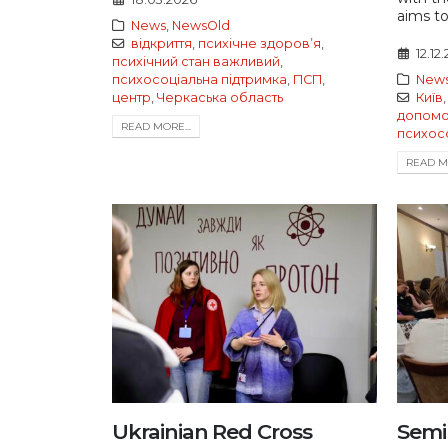
aims to
News
,
NewsOld
відкриття
,
психічне здоровʼя
,
12.12
психічний стан важливий
,
психосоціальна підтримка
,
ПСП
,
New
центр
,
Черкаська область
Київ
допомо
READ MORE...
психос
READ MO
Ukrainian Red Cross
Semi