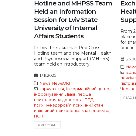
Hotline and MHPSS Team
Exch
Held an Information
Heal
Session for Lviv State
Supp
University of Internal
From 2
Affairs Students
place i
for sha
In Lviv, the Ukrainian Red Cross
practic
Hotline team and the Mental Health
and Psychosocial Support (MHPSS)
25.0
team held an introductory...
New
вол
17.11.2025
психічн
News
,
NewsOld
підтри
гаряча лінія
,
Інформаційний центр
,
Черкас
інформування
,
Львів
,
перша
READ MO
психологічна допомога
,
ППД
,
психічне здоровʼя
,
психічний стан
важливий
,
психосоціальна підтримка
,
ПСП
READ MORE...