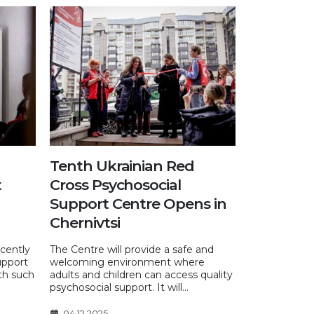
Tenth Ukrainian Red
t
Cross Psychosocial
Support Centre Opens in
Chernivtsi
ecently
The Centre will provide a safe and
upport
welcoming environment where
th such
adults and children can access quality
psychosocial support. It will...
04.12.2025