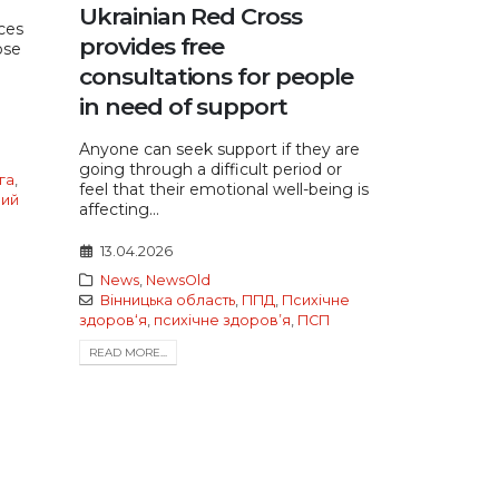
Ukrainian Red Cross
ces
provides free
ose
consultations for people
in need of support
Anyone can seek support if they are
going through a difficult period or
га
,
feel that their emotional well-being is
ний
affecting...
13.04.2026
News
,
NewsOld
Вінницька область
,
ППД
,
Психічне
здоров‘я
,
психічне здоровʼя
,
ПСП
READ MORE...