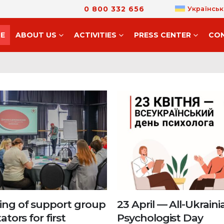
0 800 332 656
Українськ
E
ABOUT US
ACTIVITIES
PRESS CENTER
CO
ning of support group
23 April — All-Ukraini
tators for first
Psychologist Day