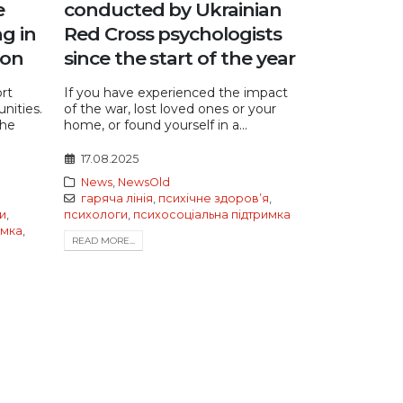
e
conducted by Ukrainian
g in
Red Cross psychologists
ion
since the start of the year
rt
If you have experienced the impact
nities.
of the war, lost loved ones or your
the
home, or found yourself in a...
17.08.2025
News
,
NewsOld
гаряча лінія
,
психічне здоровʼя
,
и
,
психологи
,
психосоціальна підтримка
имка
,
READ MORE...