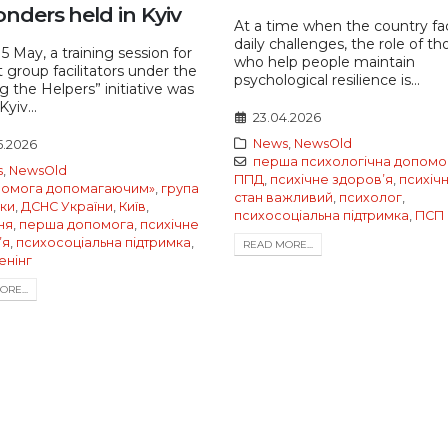
nders held in Kyiv
At a time when the country fa
daily challenges, the role of th
5 May, a training session for
who help people maintain
 group facilitators under the
psychological resilience is...
g the Helpers” initiative was
Kyiv...
23.04.2026
News
,
NewsOld
5.2026
перша психологічна допомо
s
,
NewsOld
ППД
,
психічне здоровʼя
,
психіч
помога допомагаючим»
,
група
стан важливий
,
психолог
,
мки
,
ДСНС України
,
Київ
,
психосоціальна підтримка
,
ПСП
ня
,
перша допомога
,
психічне
ʼя
,
психосоціальна підтримка
,
READ MORE...
енінг
RE...