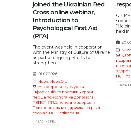
joined the Ukrainian Red
respo
Cross online webinar,
On 14–1
Introduction to
support
“Helpin
Psychological First Aid
held in 
(PFA)
20.0
The event was held in cooperation
New
with the Ministry of Culture of Ukraine
«До
as part of ongoing efforts to
підтри
strengthen...
навчан
здоров
01.07.2026
ПСП
,
тр
News
,
NewsOld
READ MO
Міністерство культури та
інформаційної політики України
,
перша психологічна допомога
,
ПЗПСП
,
ППД
,
психічне здоровʼя
,
Психосоціальна підтримка на рівні
громад
,
ПСП
,
співпраця
READ MORE...