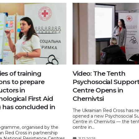
ies of training
Video: The Tenth
ions to prepare
Psychosocial Suppor
uctors in
Centre Opens in
ological First Aid
Chernivtsi
) has concluded in
The Ukrainian Red Cross has r
opened a new Psychosocial S
Centre in Chernivtsi — the ten
ogramme, organised by the
centre in...
an Red Cross in partnership
e National Resistance Centres,
11.12.2025