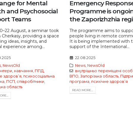
ange for Mental
Emergency Respons
th and Psychosocial
Programme is ongoin
ort Teams
the Zaporizhzhia reg
0–22 August, a seminar took
The programme aims to suppo
n Cherkasy, providing a space
people living in remote commu
ring ideas, insights, and
It is being implemented with 
al experience among...
support of the International...
8.2025
22.08.2025
s
,
NewsOld
News
,
NewsOld
онтери
,
навчання
,
ППД
,
внутрішньо переміщені особ
е здоровʼя
,
психосоціальна
ВПО
,
Запорізька область
,
Підтр
мка
,
ПСП
,
співробітники
,
програма
,
психічне здоровʼя
ька область
READ MORE...
RE...