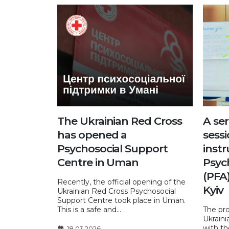
The Ukrainian Red Cross
A ser
has opened a
sess
Psychosocial Support
instr
Centre in Uman
Psych
(PFA
Recently, the official opening of the
Kyiv
Ukrainian Red Cross Psychosocial
Support Centre took place in Uman.
This is a safe and...
The pr
Ukraini
with th
18.03.2026