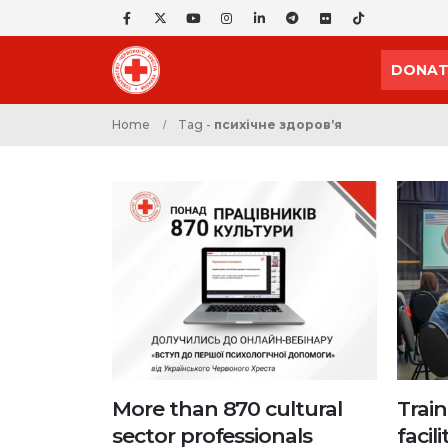
DONAT
Home
Tag -
психічне здоровʼя
More than 870 cultural
Trai
sector professionals
facili