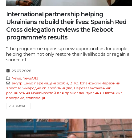
International partnership helping
Ukrainians rebuild their lives: Spanish Red
Cross delegation reviews the Reboot
programme’s results
“The programme opens up new opportunities for people,
helping them not only restore their livelihoods or regain a
source of...
23.07.2026
News
,
NewsOld
внутрішньо переміщені особи
,
ВПО
,
Іспанський Червоний
Хрест
,
Міжнародне співробітництво
,
Перезавантаження:
розширення можливостей для працевлаштування
,
Підтримка
,
програма
,
співпраця
READ MORE...