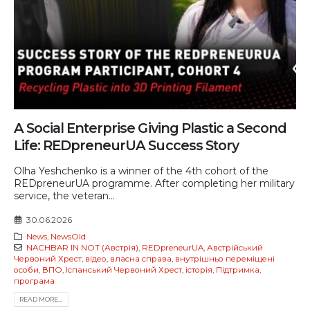
A Social Enterprise Giving Plastic a Second
Life: REDpreneurUA Success Story
Olha Yeshchenko is a winner of the 4th cohort of the
REDpreneurUA programme. After completing her military
service, the veteran...
30.06.2026
News
,
NewsOld
NACHBAR IN NOT (Австрія)
,
REDpreneurUA
,
Австрійський
Червоний Хрест
,
відео
,
власна справа
,
внутрішньо переміщені
особи
,
ВПО
,
Іспанський Червоний Хрест
,
історія
,
Підтримка
,
програма
READ MORE...