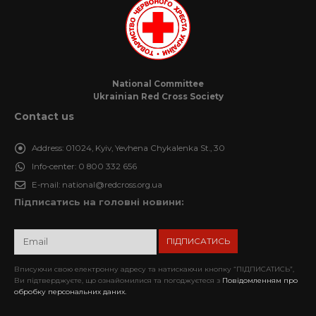
National Committee
Ukrainian Red Cross Society
Contact us
Address:
01024, Kyiv, Yevhena Chykalenka St., 30
Info-center:
0 800 332 656
E-mail:
national@redcross.org.ua
Підписатись на головні новини:
Вписуючи свою електронну адресу та натискаючи кнопку “ПІДПИСАТИСЬ”,
Ви підтверджуєте, що ознайомилися та погоджуєтеся з
Повідомленням про
обробку персональних даних.