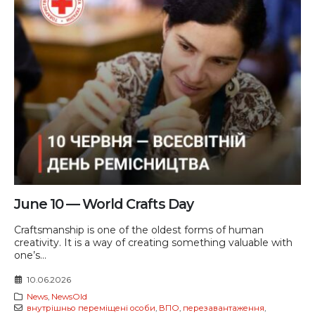
June 10 — World Crafts Day
Craftsmanship is one of the oldest forms of human
creativity. It is a way of creating something valuable with
one’s...
10.06.2026
News
,
NewsOld
внутрішньо переміщені особи
,
ВПО
,
перезавантаження
,