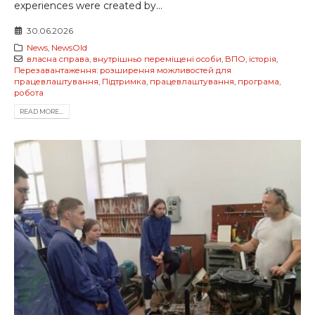
experiences were created by...
30.06.2026
News
,
NewsOld
власна справа
,
внутрішньо переміщені особи
,
ВПО
,
історія
,
Перезавантаження: розширення можливостей для
працевлаштування
,
Підтримка
,
працевлаштування
,
програма
,
робота
READ MORE...