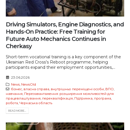
Driving Simulators, Engine Diagnostics, and
Hands-On Practice: Free Training for
Future Auto Mechanics Continues in
Cherkasy
Short-term vocational training is a key component of the
Ukrainian Red Cross’s Reboot programme, helping
participants expand their employment opportunities,...
23.06.2026
News
,
NewsOld
бізнес
,
власна справа
,
внутрішньо переміщені особи
,
ВПО
,
навчання
,
Перезавантаження: розширення можливостей для
працевлаштування
,
перекваліфікація
,
Підтримка
,
програма
,
робота
,
Черкаська область
READ MORE...