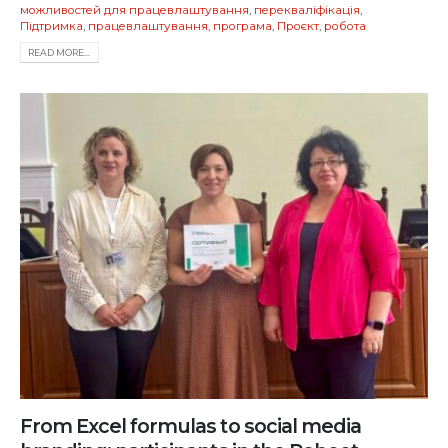
можливостей для працевлаштування
,
перекваліфікація
,
Підтримка
,
працевлаштування
,
програма
,
Проєкт
,
робота
READ MORE...
From Excel formulas to social media