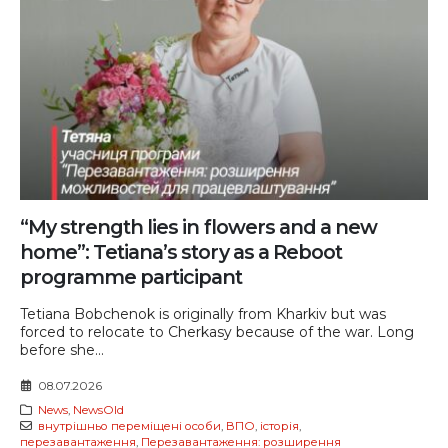
“My strength lies in flowers and a new
home”: Tetiana’s story as a Reboot
programme participant
Tetiana Bobchenok is originally from Kharkiv but was
forced to relocate to Cherkasy because of the war. Long
before she...
08.07.2026
News
,
NewsOld
внутрішньо переміщені особи
,
ВПО
,
історія
,
перезавантаження
,
Перезавантаження: розширення