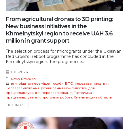
From agricultural drones to 3D printing:
New business initiatives in the
Khmelnytskyi region to receive UAH 3.6
million in grant support
The selection process for microgrants under the Ukrainian
Red Cross’s Reboot programme has concluded in the
Khmelnytskyi region. The programme...
11.06.2026
News
,
NewsOld
внутрішньо переміщені особи
,
ВПО
,
перезавантаження
,
Перезавантаження: розширення можливостей для
працевлаштування
,
перекваліфікація
,
Підтримка
,
працевлаштування
,
програма
,
робота
,
Хмельницька область
READ MORE...