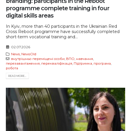
branding: participants in the Reboot
programme complete training in four
digital skills areas
In Kyiv, more than 40 participants in the Ukrainian Red
Cross Reboot programme have successfully completed
short-term vocational training and...
02.07.2026
News
,
NewsOld
внутрішньо переміщені особи
,
ВПО
,
навчання
,
перезавантаження
,
перекваліфікація
,
Підтримка
,
програма
,
робота
READ MORE...