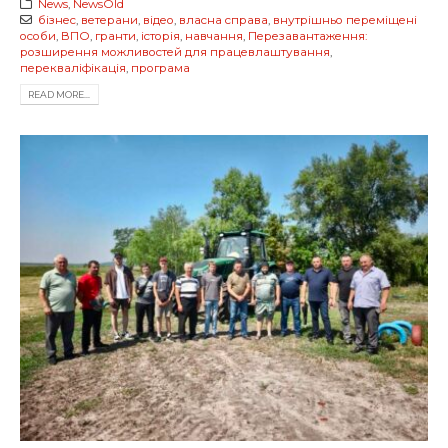
News
,
NewsOld
бізнес
,
ветерани
,
відео
,
власна справа
,
внутрішньо переміщені
особи
,
ВПО
,
гранти
,
історія
,
навчання
,
Перезавантаження:
розширення можливостей для працевлаштування
,
перекваліфікація
,
програма
READ MORE...