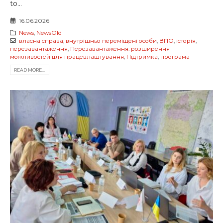
to...
16.06.2026
News
,
NewsOld
власна справа
,
внутрішньо переміщені особи
,
ВПО
,
історія
,
перезавантаження
,
Перезавантаження: розширення
можливостей для працевлаштування
,
Підтримка
,
програма
READ MORE...