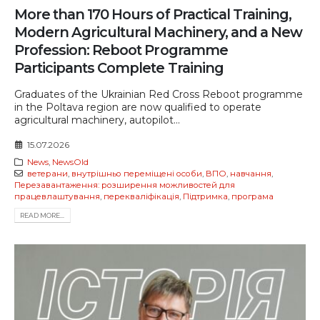
More than 170 Hours of Practical Training,
Modern Agricultural Machinery, and a New
Profession: Reboot Programme
Participants Complete Training
Graduates of the Ukrainian Red Cross Reboot programme
in the Poltava region are now qualified to operate
agricultural machinery, autopilot...
15.07.2026
News
,
NewsOld
ветерани
,
внутрішньо переміщені особи
,
ВПО
,
навчання
,
Перезавантаження: розширення можливостей для
працевлаштування
,
перекваліфікація
,
Підтримка
,
програма
READ MORE...