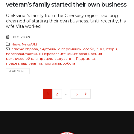
veteran’s family started their own business
Oleksandr’s family from the Cherkasy region had long
dreamed of starting their own business. Until recently, his
wife Vita worked...
09.06.2026
News
,
NewsOld
власна справа
,
внутрішньо переміщені особи
,
ВПО
,
історія
,
перезавантаження
,
Перезавантаження: розширення
можливостей для працевлаштування
,
Підтримка
,
працевлаштування
,
програма
,
робота
READ MORE...
…
1
2
15