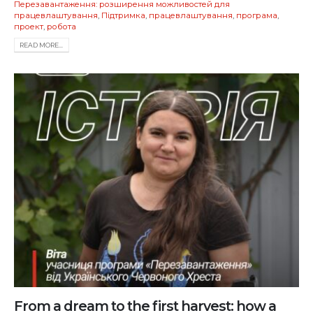
Перезавантаження: розширення можливостей для
працевлаштування
,
Підтримка
,
працевлаштування
,
програма
,
проект
,
робота
READ MORE...
From a dream to the first harvest: how a