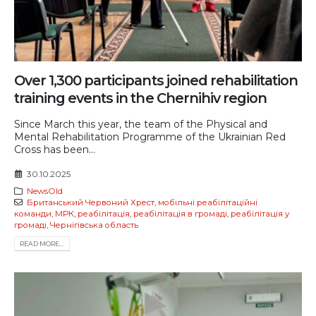
Over 1,300 participants joined rehabilitation
training events in the Chernihiv region
Since March this year, the team of the Physical and
Mental Rehabilitation Programme of the Ukrainian Red
Cross has been...
30.10.2025
NewsOld
Британський Червоний Хрест
,
мобільні реабілітаційні
команди
,
МРК
,
реабілітація
,
реабілітація в громаді
,
реабілітація у
громаді
,
Чернігівська область
READ MORE...