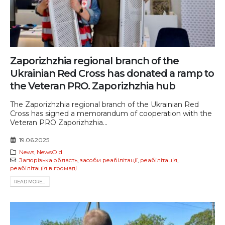
Zaporizhzhia regional branch of the
Ukrainian Red Cross has donated a ramp to
the Veteran PRO. Zaporizhzhia hub
The Zaporizhzhia regional branch of the Ukrainian Red
Cross has signed a memorandum of cooperation with the
Veteran PRO Zaporizhzhia...
19.06.2025
News
,
NewsOld
Запорізька область
,
засоби реабілітації
,
реабілітація
,
реабілітація в громаді
READ MORE...