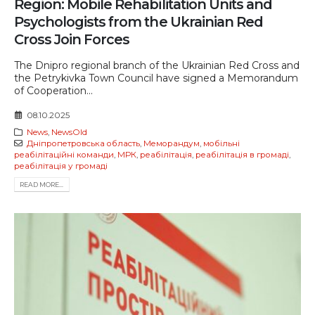
Region: Mobile Rehabilitation Units and
Psychologists from the Ukrainian Red
Cross Join Forces
The Dnipro regional branch of the Ukrainian Red Cross and
the Petrykivka Town Council have signed a Memorandum
of Cooperation...
08.10.2025
News
,
NewsOld
Дніпропетровська область
,
Меморандум
,
мобільні
реабілітаційні команди
,
МРК
,
реабілітація
,
реабілітація в громаді
,
реабілітація у громаді
READ MORE...