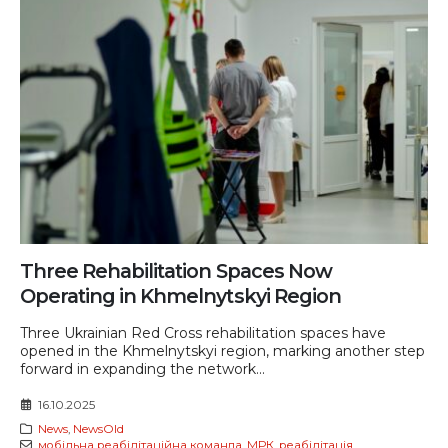
Three Rehabilitation Spaces Now
Operating in Khmelnytskyi Region
Three Ukrainian Red Cross rehabilitation spaces have
opened in the Khmelnytskyi region, marking another step
forward in expanding the network...
16.10.2025
News
,
NewsOld
мобільна реабілітаційна команда
,
МРК
,
реабілітація
,