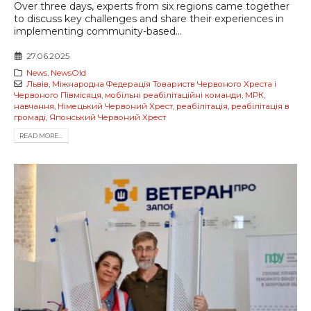
Over three days, experts from six regions came together
to discuss key challenges and share their experiences in
implementing community-based...
27.06.2025
News
,
NewsOld
Львів
,
Міжнародна Федерація Товариств Червоного Хреста і
Червоного Півмісяця
,
мобільні реабілітаційні команди
,
МРК
,
навчання
,
Німецький Червоний Хрест
,
реабілітація
,
реабілітація в
громаді
,
Японський Червоний Хрест
READ MORE...