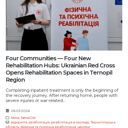
Four Communities — Four New
Rehabilitation Hubs: Ukrainian Red Cross
Opens Rehabilitation Spaces in Ternopil
Region
Completing inpatient treatment is only the beginning of
the recovery journey. After returning home, people with
severe injuries or war-related...
06.03.2026
News
,
NewsOld
відкриття
,
реабілітація
,
реабілітація в громаді
,
Тернопільська
область
,
фізична та психічна реабілітація
,
центри