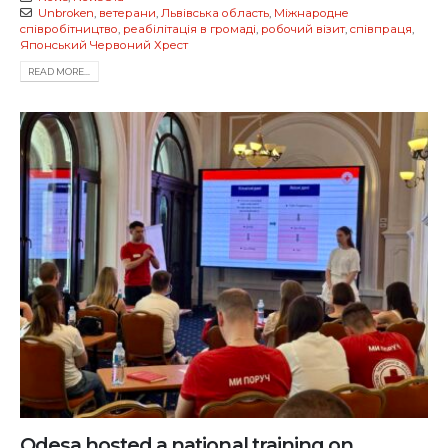
Unbroken
,
ветерани
,
Львівська область
,
Міжнародне
співробітництво
,
реабілітація в громаді
,
робочий візит
,
співпраця
,
Японський Червоний Хрест
READ MORE...
Odesa hosted a national training on