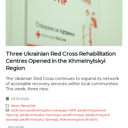
Three Ukrainian Red Cross Rehabilitation
Centres Opened in the Khmelnytskyi
Region
The Ukrainian Red Cross continues to expand its network
of accessible recovery services within local communities.
This week, three new...
03.10.2025
News
,
NewsOld
мобільні реабілітаційні команди
,
МРК
,
реабілітаційний
простір
,
реабілітаційні простори
,
реабілітація
,
реабілітація в
громаді
,
реабілітація у громаді
,
Хмельницька область
READ MORE...