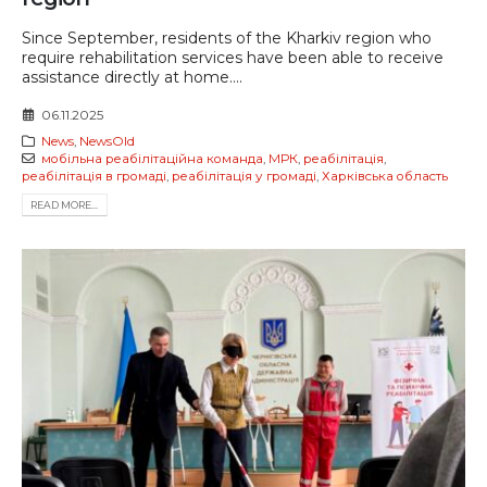
Since September, residents of the Kharkiv region who
require rehabilitation services have been able to receive
assistance directly at home....
06.11.2025
News
,
NewsOld
мобільна реабілітаційна команда
,
МРК
,
реабілітація
,
реабілітація в громаді
,
реабілітація у громаді
,
Харківська область
READ MORE...