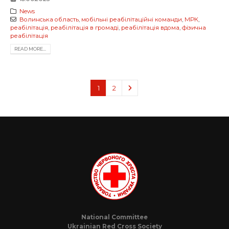
News
Волинська область
,
мобільні реабілітаційні команди
,
МРК
,
реабілітація
,
реабілітація в громаді
,
реабілітація вдома
,
фізична
реабілітація
READ MORE...
1
2
National Committee
Ukrainian Red Cross Society