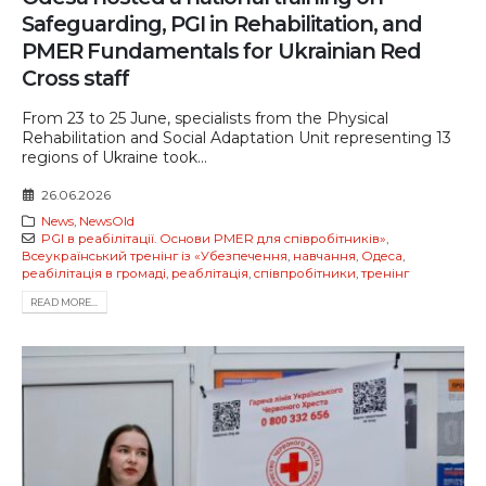
Safeguarding, PGI in Rehabilitation, and
PMER Fundamentals for Ukrainian Red
Cross staff
From 23 to 25 June, specialists from the Physical
Rehabilitation and Social Adaptation Unit representing 13
regions of Ukraine took...
26.06.2026
News
,
NewsOld
PGI в реабілітації. Основи PMER для співробітників»
,
Всеукраїнський тренінг із «Убезпечення
,
навчання
,
Одеса
,
реабілітація в громаді
,
реаблітація
,
співпробітники
,
тренінг
READ MORE...