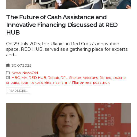
The Future of Cash Assistance and
Innovative Financing Discussed at RED
HUB
On 29 July 2025, the Ukrainian Red Cross’s innovation
space, RED HUB, served as a gathering place for experts
and...
30.07.2025
News
,
NewsOld
HBC
,
MV
,
RED HUB
,
Rehab
,
RFL
,
Shelter
,
Veterans
,
бізнес
,
власна
справа
,
грант
,
економіка
,
навчання
,
Підтримка
,
розвиток
READ MORE...