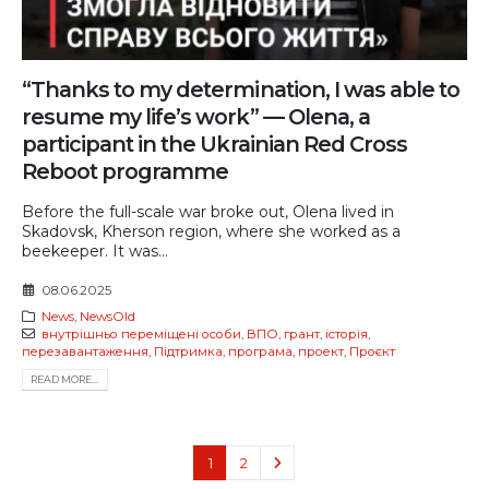
“Thanks to my determination, I was able to
resume my life’s work” — Olena, a
participant in the Ukrainian Red Cross
Reboot programme
Before the full-scale war broke out, Olena lived in
Skadovsk, Kherson region, where she worked as a
beekeeper. It was...
08.06.2025
News
,
NewsOld
внутрішньо переміщені особи
,
ВПО
,
грант
,
історія
,
перезавантаження
,
Підтримка
,
програма
,
проект
,
Проєкт
READ MORE...
1
2