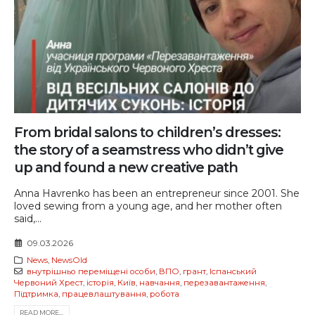
From bridal salons to children’s dresses:
the story of a seamstress who didn’t give
up and found a new creative path
Anna Havrenko has been an entrepreneur since 2001. She
loved sewing from a young age, and her mother often
said,...
09.03.2026
News
,
NewsOld
внутрішньо переміщені особи
,
ВПО
,
грант
,
Іспанський
Червоний Хрест
,
історія
,
Київ
,
навчання
,
перезавантаження
,
Підтримка
,
працевлаштування
,
робота
READ MORE...