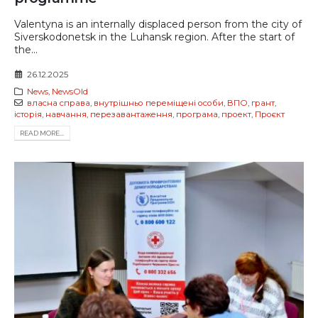
Valentyna is an internally displaced person from the city of
Siverskodonetsk in the Luhansk region. After the start of
the...
26.12.2025
News
,
NewsOld
власна справа
,
внутрішньо переміщені особи
,
ВПО
,
грант
,
історія
,
навчання
,
перезавантаження
,
програма
,
проект
,
Проєкт
READ MORE...