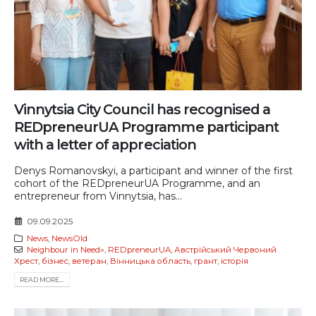
Vinnytsia City Council has recognised a
REDpreneurUA Programme participant
with a letter of appreciation
Denys Romanovskyi, a participant and winner of the first
cohort of the REDpreneurUA Programme, and an
entrepreneur from Vinnytsia, has...
09.09.2025
News
,
NewsOld
Neighbour in Need»
,
REDpreneurUA
,
Австрійський Червоний
Хрест
,
бізнес
,
ветеран
,
Вінницька область
,
грант
,
історія
READ MORE...