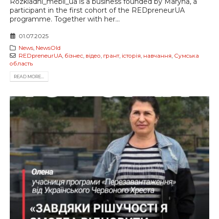
Rozkladni_mebli_ua is a business founded by Maryna, a
participant in the first cohort of the REDpreneurUA
programme. Together with her...
01.07.2025
News
,
NewsOld
REDpreneurUA
,
бізнес
,
відео
,
грант
,
історія
,
навчання
,
Сумська
область
READ MORE...