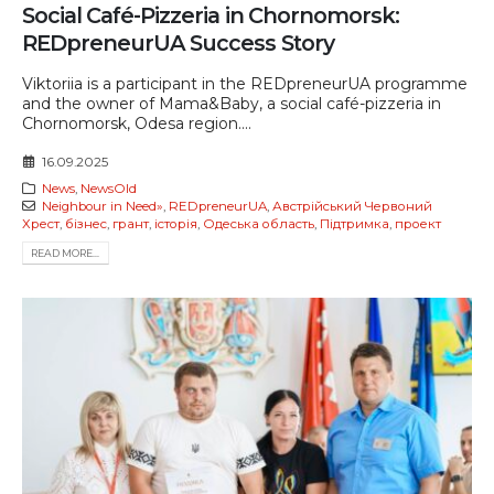
Social Café-Pizzeria in Chornomorsk:
REDpreneurUA Success Story
Viktoriia is a participant in the REDpreneurUA programme
and the owner of Mama&Baby, a social café-pizzeria in
Chornomorsk, Odesa region....
16.09.2025
News
,
NewsOld
Neighbour in Need»
,
REDpreneurUA
,
Австрійський Червоний
Хрест
,
бізнес
,
грант
,
історія
,
Одеська область
,
Підтримка
,
проект
READ MORE...