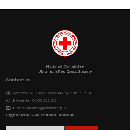
National Committee
Ukrainian Red Cross Society
Contact us
Address:
01024, Kyiv, Yevhena Chykalenka St., 30
Info-center:
0 800 332 656
E-mail:
national@redcross.org.ua
Підписатись на головні новини: