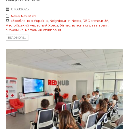
01.08.2025
News
,
NewsOld
«Зроблено в Україні»
,
Neighbour in Need»
,
REDpreneurUA
,
Австрійський Червоний Хрест
,
бізнес
,
власна справа
,
грант
,
економіка
,
навчання
,
співпраця
READ MORE...