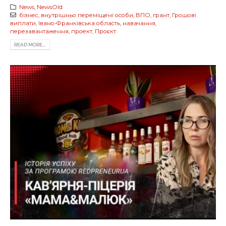
News
,
NewsOld
бізнес
,
внутрішньо переміщені особи
,
ВПО
,
грант
,
Грошові
виплати
,
Івано-Франківська область
,
навачання
,
перезавантаження
,
проект
,
Проєкт
READ MORE...