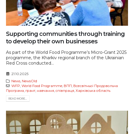
Supporting communities through training
to develop their own businesses
As part of the World Food Programme’s Micro-Grant 2025
programme, the Kharkiv regional branch of the Ukrainian
Red Cross conducted...
21.10.2025
News
,
NewsOld
WFP
,
World Food Programme
,
ВПП
,
Всесвітньої Продовольча
Програма
,
грант
,
навчання
,
співпраця
,
Харківська область
READ MORE...