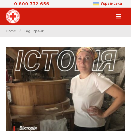
0 800 332 656
Українська
Home
Tag -
грант