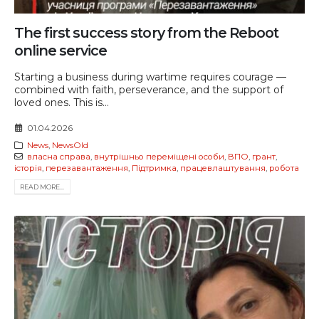
The first success story from the Reboot
online service
Starting a business during wartime requires courage —
combined with faith, perseverance, and the support of
loved ones. This is...
01.04.2026
News
,
NewsOld
власна справа
,
внутрішньо переміщені особи
,
ВПО
,
грант
,
історія
,
перезавантаження
,
Підтримка
,
працевлаштування
,
робота
READ MORE...