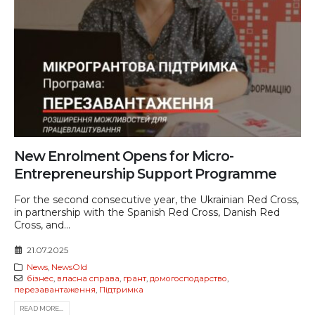
New Enrolment Opens for Micro-
Entrepreneurship Support Programme
For the second consecutive year, the Ukrainian Red Cross,
in partnership with the Spanish Red Cross, Danish Red
Cross, and...
21.07.2025
News
,
NewsOld
бізнес
,
власна справа
,
грант
,
домогосподарство
,
перезавантаження
,
Підтримка
READ MORE...